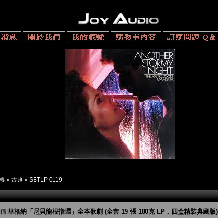
 轉
»
古典
»
SBTLP 0119
華格納「尼貝龍根指環」全本歌劇 (全套 19 張 180克 LP，四盒精裝典藏版)
稱: