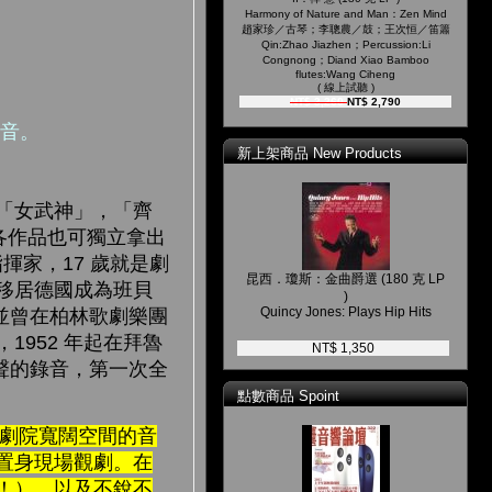
Harmony of Nature and Man：Zen Mind
趙家珍／古琴；李聰農／鼓；王次恒／笛簫
Qin:Zhao Jiazhen；Percussion:Li
Congnong；Diand Xiao Bamboo
flutes:Wang Ciheng
( 線上試聽 )
NT$ 3,260
NT$ 2,790
錄音。
新上架商品 New Products
「女武神」，「齊
各作品也可獨立拿出
揮家，17 歲就是劇
昆西．瓊斯：金曲爵選 (180 克 LP
團移居德國成為班貝
)
Quincy Jones: Plays Hip Hits
，並曾在柏林歌劇樂團
1952 年起在拜魯
NT$ 1,350
體聲的錄音，第一次全
點數商品 Spoint
表達劇院寬闊空間的音
置身現場觀劇。在
！），以及不銳不