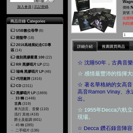
Wagne
加入會員
|
忘記密碼
N
價格:
貨號: S
出貨時
商品目錄 Categories
列印
USB數位母帶
(6)
開盤帶
(18)
2016高雄展紀念CD專
詳細介紹
推薦購買商品
區
(14)
復刻黑膠嚴選 100
(22)
☆ 沈睡50年，古典
RR 黑膠唱片 LP
(21)
瑞鳴 黑膠唱片 LP
(46)
☆ 感情最豐沛的指揮大師
代理廠牌
(1816)
☆ 著名華格納的女高音 A
CD
(2311)
高音Ramon Vina
黑膠唱片 LP
(1869)
出。
-
33 轉
(1448)
古典
(319)
東方語言、音樂
(110)
☆ 1955年Decca
流行 其他
(418)
現場。
爵士及藍調
(601)
-
45 轉
(285)
☆ Decca 鑽石錄音陣容
-
二手唱片
(136)