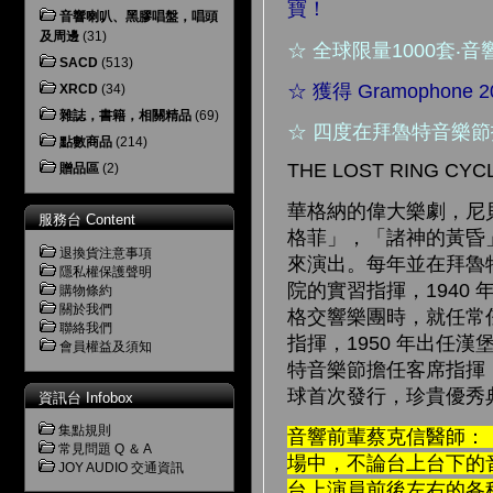
寶！
音響喇叭、黑膠唱盤，唱頭
及周邊
(31)
☆ 全球限量1000套‧
SACD
(513)
☆ 獲得 Gramophon
XRCD
(34)
雜誌，書籍，相關精品
(69)
☆ 四度在拜魯特音樂
點數商品
(214)
THE LOST RING CYCL
贈品區
(2)
華格納的偉大樂劇，尼
服務台 Content
格菲」，「諸神的黃昏
退換貨注意事項
來演出。每年並在拜魯特音
隱私權保護聲明
院的實習指揮，1940
購物條約
關於我們
格交響樂團時，就任常任
聯絡我們
指揮，1950 年出任漢
會員權益及須知
特音樂節擔任客席指揮，
球首次發行，珍貴優秀
資訊台 Infobox
集點規則
音響前輩蔡克信醫師：「
常見問題 Q ＆ A
場中，不論台上台下的
JOY AUDIO 交通資訊
台上演員前後左右的各