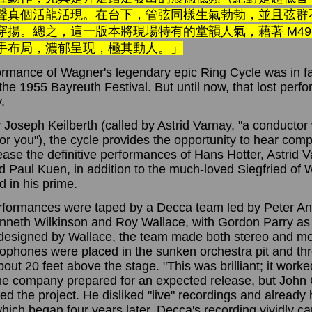
聲真個活龍活現。在台下，管弦同樣生氣勃勃，並且弦群
穿揚。總之，這一版本將現場特有的堂韻人氣，藉著 M49
手布局，濃郁呈現，極其動人。」
rmance of Wagner's legendary epic Ring Cycle was in f
 the 1955 Bayreuth Festival. But until now, that lost per
.
y Joseph Keilberth (called by Astrid Varnay, "a conductor
 you"), the cycle provides the opportunity to hear comple
ease the definitive performances of Hans Hotter, Astrid
d Paul Kuen, in addition to the much-loved Siegfried of
 in his prime.
rformances were taped by a Decca team led by Peter An
nneth Wilkinson and Roy Wallace, with Gordon Parry as 
designed by Wallace, the team made both stereo and mo
ophones were placed in the sunken orchestra pit and t
bout 20 feet above the stage. "This was brilliant; it worked
 company prepared for an expected release, but John 
ed the project. He disliked "live" recordings and already 
which began four years later. Decca's recording vividly c