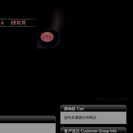
指揮家大植英次與 RR 唱
購物籃 Cart
您尚未選購任何商品.
客戶資訊 Customer Group Info