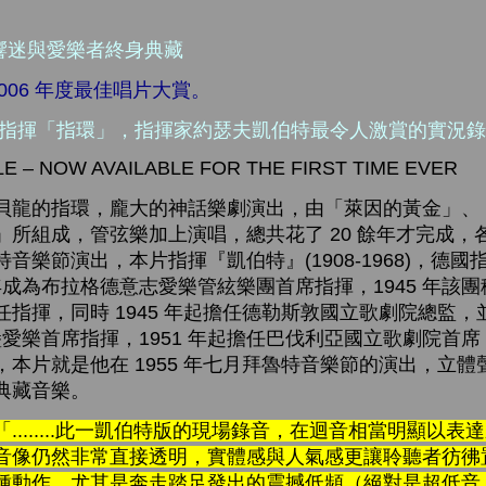
音響迷與愛樂者終身典藏
e 2006 年度最佳唱片大賞。
節指揮「指環」，指揮家約瑟夫凱伯特最令人激賞的實況
E – NOW AVAILABLE FOR THE FIRST TIME EVER
貝龍的指環，龐大的神話樂劇演出，由「萊因的黃金」、
」所組成，管弦樂加上演唱，總共花了 20 餘年才完成，
樂節演出，本片指揮『凱伯特』(1908-1968)，德國指
 年成為布拉格德意志愛樂管絃樂團首席指揮，1945 年該
指揮，同時 1945 年起擔任德勒斯敦國立歌劇院總監
堡愛樂首席指揮，1951 年起擔任巴伐利亞國立歌劇院首席，
本片就是他在 1955 年七月拜魯特音樂節的演出，立
典藏音樂。
........此一凱伯特版的現場錄音，在迴音相當明顯以
音像仍然非常直接透明，實體感與人氣感更讓聆聽者彷彿
種動作，尤其是奔走踏足發出的震撼低頻（絕對是超低音