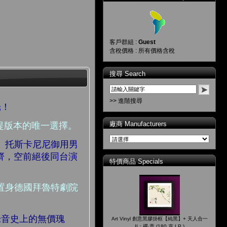
客戶群組 :
Guest
含稅價格 : 所有價格含稅
搜尋 Search
>> 進階搜尋
光！
廠商 Manufacturers
越蕭提版本的唯一選擇。
ter、托斯卡尼尼御用男
員到齊，空前絕後同台演
特價商品 Specials
如置身德國拜魯特劇院
手打造錄音史上的無價瑰
Art Vinyl 創意黑膠掛框【純黑】+ 天人合一
II：禪‧意 (180 克 LP )