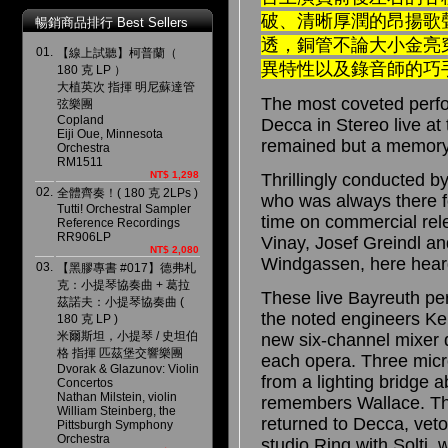
破、清晰厚潤的昂揚歌
暢銷商品排行 Best Sellers
透，銅管不論大小金亮
01.
【線上試聽】柯普蘭（
異特性以及錄音師的巧
180 克 LP ）
大植英次 指揮 明尼蘇達管
The most coveted perfo
弦樂團
Copland
Decca in Stereo live at
Eiji Oue, Minnesota
remained but a memory
Orchestra
RM1511
NT$ 1,298
Thrillingly conducted b
02.
全體齊奏！( 180 克 2LPs )
who was always there for
Tutti! Orchestral Sampler
time on commercial rel
Reference Recordings
RR906LP
Vinay, Josef Greindl an
NT$ 2,080
Windgassen, here heard
03.
【黑膠專書 #017】德弗札
克：小提琴協奏曲 + 葛拉
These live Bayreuth pe
茲諾夫：小提琴協奏曲 (
the noted engineers Ke
180 克 LP )
米爾斯坦，小提琴 / 史坦伯
new six-channel mixer 
格 指揮 匹茲堡交響樂團
each opera. Three micr
Dvorak & Glazunov: Violin
from a lighting bridge a
Concertos
Nathan Milstein, violin
remembers Wallace. The
William Steinberg, the
returned to Decca, veto
Pittsburgh Symphony
Orchestra
studio Ring with Solti, 