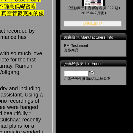
不論高低綿密通
【點數商品】音響論壇 第 322 期 (
 真空管麥克風的優
2015 年 7月號 )
兌換點數:12
act recorded by
formance has
廠商資訊 Manufacturers Info
EMI Testament
更多商品
 with so much love,
te for the first
推薦給親友 Tell Friend
 Varnay, Ramon
 Wolfgang
用電子郵件推薦此商品給親友.
dry and including
assistant. Using a
no recordings of
hree were hanged
 beautifully,"
Culshaw, recently
had plans for a
aptures in wonderful