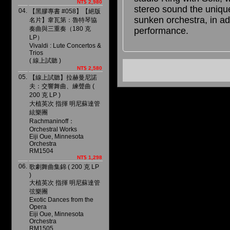
NT$ 2,980
stereo sound the unique
04.
【黑膠專書 #058】【絕版
sunken orchestra, in ad
名片】韋瓦第：魯特琴協
奏曲與三重奏（180 克
performance.
LP）
Vivaldi : Lute Concertos &
Trios
( 線上試聽 )
NT$ 2,580
05.
【線上試聽】拉赫曼尼諾
夫：交響舞曲、練聲曲 (
200 克 LP )
大植英次 指揮 明尼蘇達管
絃樂團
Rachmaninoff：
Orchestral Works
Eiji Oue, Minnesota
Orchestra
RM1504
NT$ 1,298
06.
歌劇舞曲集錦 ( 200 克 LP
)
大植英次 指揮 明尼蘇達管
弦樂團
Exotic Dances from the
Opera
Eiji Oue, Minnesota
Orchestra
RM1505