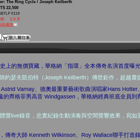
r: The Ring Cycle / Joseph Keilberth
T$ 22,500
BTLP 0119
程:
2-3 天
商品資訊
音樂史上的無價寶藏，華格納「指環」全本傳奇名演首度曝
約瑟夫凱伯特（Joseph Keilberth）傳世鉅作，超
strid Varnay、德奧最重要藝術歌曲演唱家Hans Hot
y、永遠的齊格菲男高音 Windgassen，華格納經典班底全
六軌立體聲live錄音，忠實紀錄生動演奏與空間聲響效果，宛
，傳奇大師 Kenneth Wilkinson、Roy Wallace聯