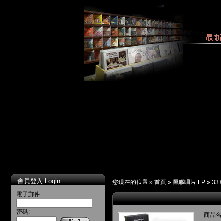
會員登入 Login
您現在的位置 »
首頁
»
黑膠唱片 LP
»
33
電子郵件:
密碼:
商品名