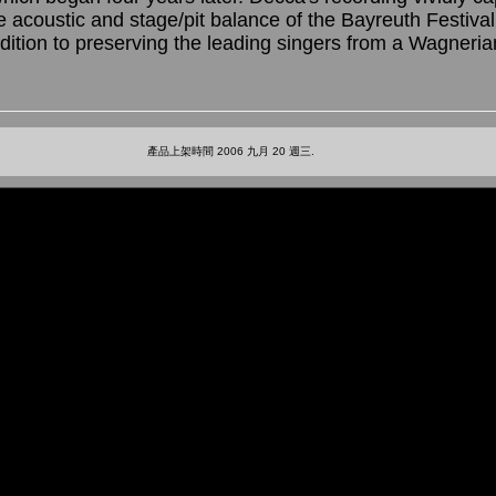
 acoustic and stage/pit balance of the Bayreuth Festival 
dition to preserving the leading singers from a Wagneria
產品上架時間 2006 九月 20 週三.