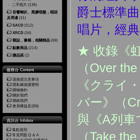
-
二手唱片
(136)
爵士標準曲
音響喇叭、黑膠唱盤，唱頭
及周邊
(31)
唱片，經典
SACD
(512)
XRCD
(34)
雜誌，書籍，相關精品
(69)
★ 收錄《
點數商品
(214)
贈品區
(2)
（Over the
服務台 Content
退換貨注意事項
《クライ
隱私權保護聲明
購物條約
關於我們
バー》（Cry 
聯絡我們
會員權益及須知
與《A列車
資訊台 Infobox
集點規則
（Take th
常見問題 Q ＆ A