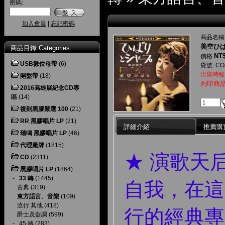
密碼:
加入會員
|
忘記密碼
商品名稱
美空ひば
商品目錄 Categories
NT$
價格:
USB數位母帶
(6)
貨號: CO
出貨時程
開盤帶
(18)
列印商
2016高雄展紀念CD專
區
(14)
復刻黑膠嚴選 100
(21)
RR 黑膠唱片 LP
(21)
詳細介紹
推薦購
瑞鳴 黑膠唱片 LP
(46)
代理廠牌
(1815)
★ 演歌天
CD
(2311)
黑膠唱片 LP
(1864)
-
33 轉
(1445)
自我，在這張
古典
(319)
東方語言、音樂
(109)
流行 其他
(418)
行的經典專
爵士及藍調
(599)
-
45 轉
(283)