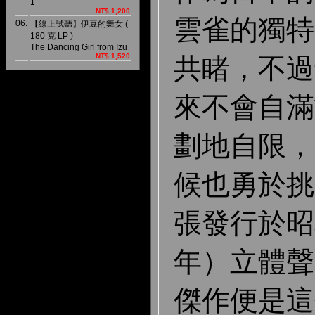
1
NT$ 1,200
雲雀的獨特
06.
【線上試聽】伊豆的舞女 (
180 克 LP )
The Dancing Girl from Izu
NT$ 1,520
共睹，不過
來不會自滿
劃地自限，
候也勇於挑
張發行於昭和
年）立體聲
傑作便是這