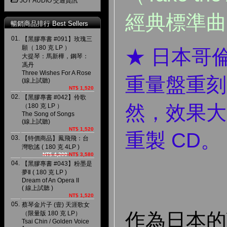
JOY AUDIO 交通資訊
經典標準曲
暢銷商品排行 Best Sellers
01.
【黑膠專書 #091】玫瑰三
願（ 180 克 LP ）
★ 日本哥倫
大提琴：馬新樺，鋼琴：
馮丹
Three Wishes For A Rose
重量盤重刻
(線上試聽)
NT$ 1,520
02.
【黑膠專書 #042】伶歌
然，效果大
（180 克 LP ）
The Song of Songs
(線上試聽)
NT$ 1,520
重製 CD。
03.
【特價商品】鳳飛飛：台
灣歌謠 ( 180 克 4LP )
NT$ 4,200
NT$ 3,580
04.
【黑膠專書 #043】粉墨是
夢Ⅱ ( 180 克 LP )
Dream of An Opera II
( 線上試聽 )
NT$ 1,520
05.
蔡琴金片子 (壹) 天涯歌女
作為日本的
（限量版 180 克 LP）
Tsai Chin / Golden Voice