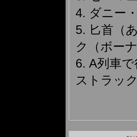
4. ダニー
5. 匕首
ク（ボー
6. A列
ストラッ