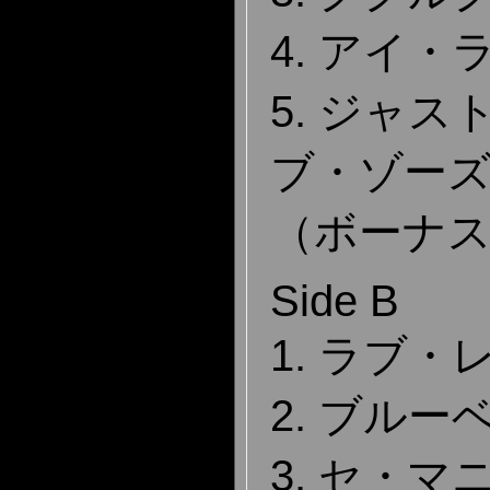
4. アイ
5. ジャ
ブ・ゾー
（ボーナ
Side B
1. ラブ・
2. ブル
3. セ・