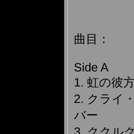
曲目：
Side A
1. 虹の彼
2. クラ
バー
3. クク