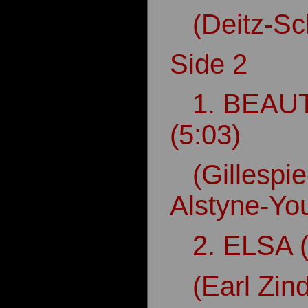
(Deitz-Sc
Side 2
1. BEAUT
(5:03)
(Gillespie
Alstyne-Y
2. ELSA 
(Earl Zin