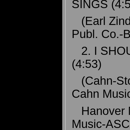
SINGS (4:
(Earl Zind
Publ. Co.
2. I SHO
(4:53)
(Cahn-Sto
Cahn Musi
Hanover M
Music-AS