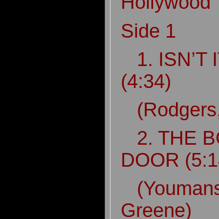
Hollywoo
Side 1
1. ISN’T 
(4:34)
(Rodgers,
2. THE B
DOOR (5:
(Youmans,
Greene)