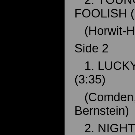
FOOLISH (
(Horwit-
Side 2
1. LUCKY
(3:35)
(Comden,
Bernstein
2. NIGHT