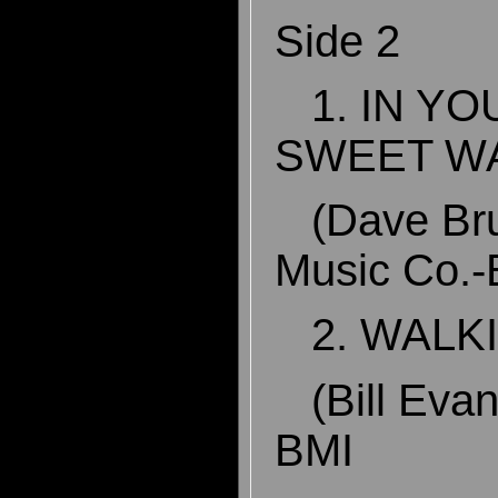
Side 2
1. IN Y
SWEET WA
(Dave Bru
Music Co.
2. WALKI
(Bill Evan
BMI