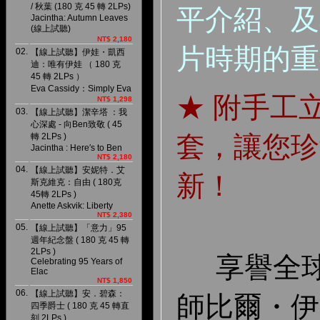
/ 秋葉 (180 克 45 轉 2LPs)
平介紹、及
Jacintha: Autumn Leaves
(線上試聽)
NT$ 2,180
片時期的重
02.
【線上試聽】伊娃・凱西
迪：唯有伊娃 （ 180 克
45 轉 2LPs ）
Eva Cassidy：Simply Eva
★ 附手工
NT$ 1,298
03.
【線上試聽】潔辛塔 ：我
心深處 - 向Ben致敬 ( 45
套，讓您珍
轉 2LPs )
Jacintha : Here′s to Ben
NT$ 2,180
04.
【線上試聽】安妮特．艾
新！
斯克維克：自由 ( 180克
45轉 2LPs )
Anette Askvik: Liberty
NT$ 2,380
05.
【線上試聽】「意力」95
週年紀念盤 ( 180 克 45 轉
2LPs )
享譽全球
Celebrating 95 Years of
Elac
NT$ 1,850
06.
【線上試聽】安．碧森：
師比爾・伊
四季爵士 ( 180 克 45 轉直
刻 2LPs )