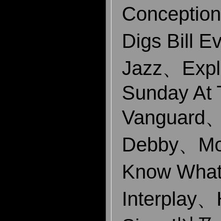
Conceptio
Digs Bill E
Jazz、Expl
Sunday At 
Vanguard、
Debby、M
Know What
Interplay