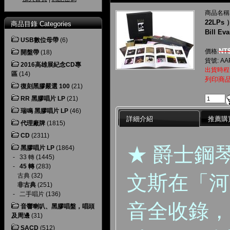
商品名稱
22LPs 
商品目錄 Categories
Bill Ev
USB數位母帶
(6)
NT$
價格:
開盤帶
(18)
貨號: AA
2016高雄展紀念CD專
出貨時程
區
(14)
列印商
復刻黑膠嚴選 100
(21)
RR 黑膠唱片 LP
(21)
瑞鳴 黑膠唱片 LP
(46)
詳細介紹
推薦購
代理廠牌
(1815)
CD
(2311)
★ 爵士鋼
黑膠唱片 LP
(1864)
-
33 轉
(1445)
-
45 轉
(283)
文斯在「河
古典
(32)
非古典
(251)
-
二手唱片
(136)
音全收錄，
音響喇叭、黑膠唱盤，唱頭
及周邊
(31)
SACD
(512)