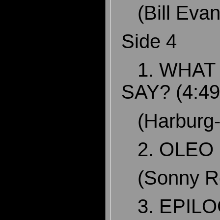
(Bill Eva
Side 4
1. WHAT 
SAY? (4:4
(Harburg
2. OLEO 
(Sonny Ro
3. EPILO