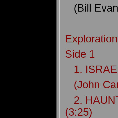
(Bill Eva
Exploratio
Side 1
1. ISRAEL
(John Car
2. HAUN
(3:25)