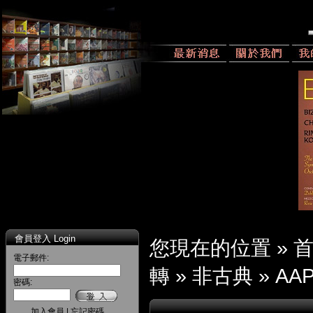
會員登入 Login
您現在的位置 »
電子郵件:
轉
»
非古典
»
AAP
密碼:
加入會員
|
忘記密碼