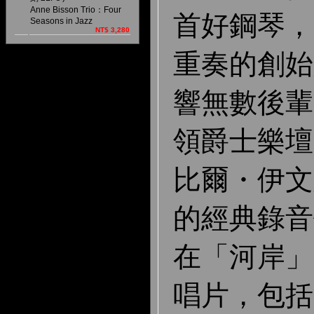
Anne Bisson Trio：Four
首好鋼琴，
Seasons in Jazz
NT$ 3,280
重奏的創始
響無數後輩
領爵士樂壇
比爾・伊文
的經典錄音
在「河岸」（R
唱片，包括 N