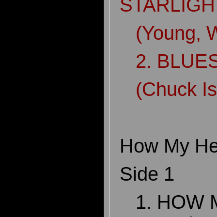
STARLIGHT
(Young, W
2. BLUES 
(Chuck Is
How My He
Side 1
1. HOW 