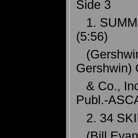
Side 3
1. SUMM
(5:56)
(Gershwin
Gershwin)
& Co., Inc
Publ.-AS
2. 34 SKI
(Bill Evan