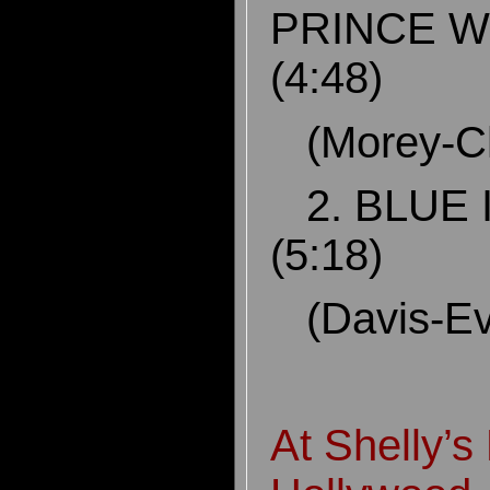
PRINCE W
(4:48)
(Morey-Ch
2. BLUE 
(5:18)
(Davis-E
At Shelly’