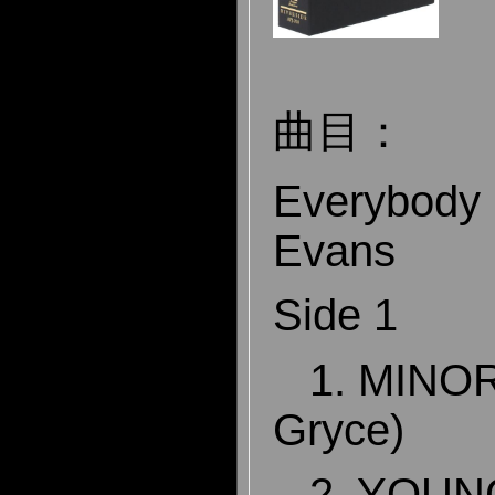
曲目：
Everybody D
Evans
Side 1
1. MINORIT
Gryce)
2. YOUN