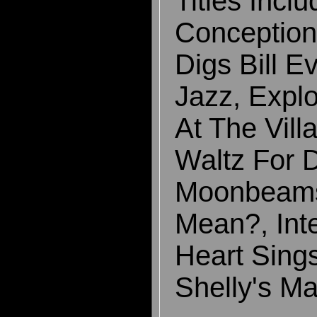
Titles Incl
Conception
Digs Bill Ev
Jazz, Expl
At The Vill
Waltz For 
Moonbeams
Mean?, Int
Heart Sings
Shelly's M