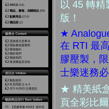
以 45 轉
XRCD
(34)
雜誌，書籍，相關精品
(69)
版！
點數商品
(214)
贈品區
(2)
★ Analogue
服務台 Content
退換貨注意事項
在 RTI 最
隱私權保護聲明
購物條約
關於我們
膠壓製，限
聯絡我們
會員權益及須知
士樂迷務必
資訊台 Infobox
集點規則
常見問題 Q ＆ A
★ 精美紙盒
JOY AUDIO 交通資訊
頁全彩比爾
暢銷商品排行 Best Sellers
01.
【黑膠專書 #008】潔辛塔