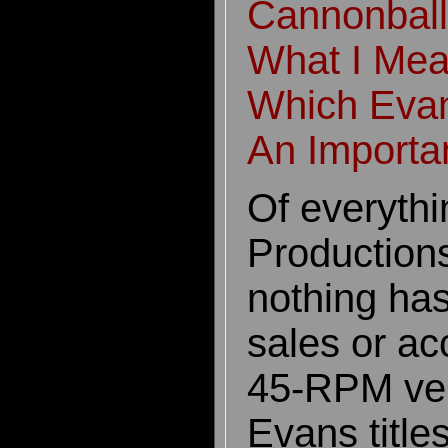
Cannonball
What I Mea
Which Eva
An Importan
Of everyth
Production
nothing ha
sales or ac
45-RPM vers
Evans title