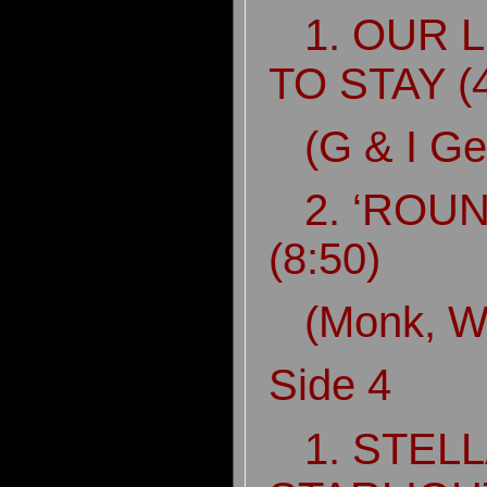
1. OUR L
TO STAY (
(G & I Ge
2. ‘ROUN
(8:50)
(Monk, Wi
Side 4
1. STELL