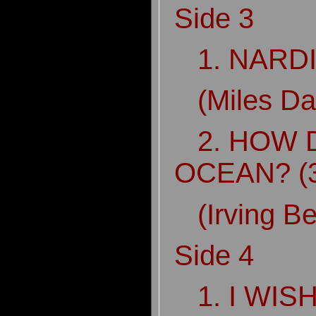
Side 3
1. NARDI
(Miles Da
2. HOW D
OCEAN? (
(Irving Be
Side 4
1. I WIS