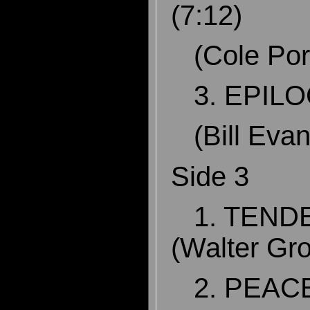
(7:12)
(Cole Por
3. EPILO
(Bill Eva
Side 3
1. TENDER
(Walter Gr
2. PEACE