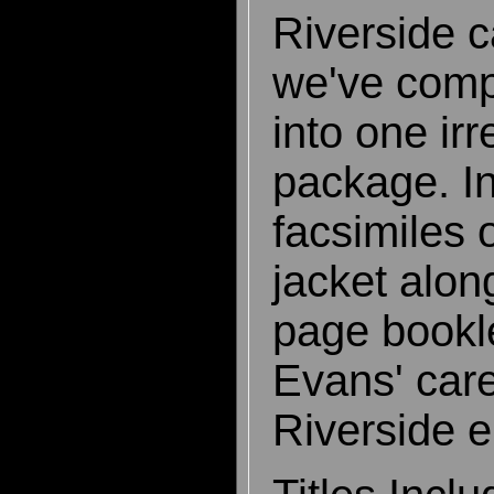
Riverside 
we've compi
into one irr
package. I
facsimiles 
jacket alon
page bookle
Evans' car
Riverside e