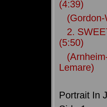
(4:39)
(Gordon-
2. SWEET
(5:50)
(Arnheim-
Lemare)
Portrait In