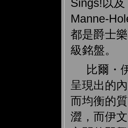
Sings!以及 A
Manne-Hol
都是爵士樂
級銘盤。
比爾・伊
呈現出的內
而均衡的質
澀，而伊文