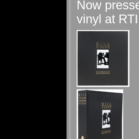
Now press
vinyl at RTI