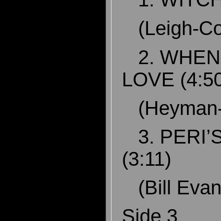
(Leigh-C
2. WHEN I
LOVE (4:5
(Heyman
3. PERI’
(3:11)
(Bill Eva
Side 3