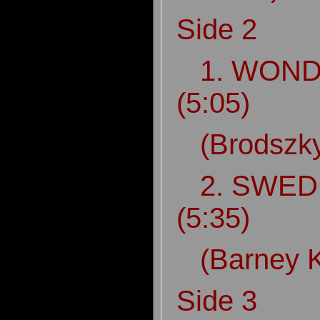
Side 2
1. WOND
(5:05)
(Brodszk
2. SWED
(5:35)
(Barney 
Side 3