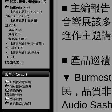
雜誌，書籍，相關精品
(69)
■ 主編報告
點數商品
(214)
-
【點數商品】CD /SACD
/XRCD /DVD
(57)
音響展該多
-
【點數商品】書籍 雜
誌
(111)
MUZIK
(8)
進作主題講
其他
(10)
音響論壇
(93)
-
【點數商品】軟體&音響附
件、其他
(15)
-
【點數商品】黑膠唱片
■ 產品巡
LP
(31)
贈品區
(2)
▼ Burmes
服務台 Content
退換貨注意事項
隱私權保護聲明
民，品質非凡
購物條約
關於我們
聯絡我們
Audio Sas
會員權益及須知