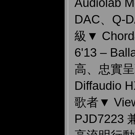
Audiolab
DAC、Q-
級▼ Chord&
6'13 – B
高、忠實呈
Diffaudi
歌者▼ View
PJD722