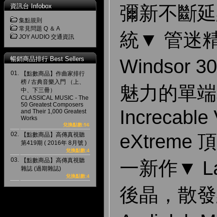
資訊台 Infobox
彌新不斷延
集點規則
常見問題 Q ＆ A
統▼ 管迷
JOY AUDIO 交通資訊
暢銷商品排行 Best Sellers
Windsor
01.
【點數商品】作曲家排行
榜 / 古典音樂入門 （上、
魅力的單端
中、下三冊）
CLASSICAL MUSIC - The
50 Greatest Composers
Increcable
and Their 1,000 Greatest
Works
兌換點數:56
02.
eXtrem
【點數商品】高傳真視聽
第419期 ( 2016年 8月號 )
兌換點數:4
03.
【點數商品】高傳真視聽
一新作▼ Lat
雜誌 (過期雜誌)
兌換點數:4
後晶，散發