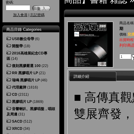
密碼:
加入會員
|
忘記密碼
商品名稱
期
商品目錄 Categories
兌換
價格:
USB數位母帶
(6)
出貨時程
列印商
開盤帶
(18)
2016高雄展紀念CD專
區
(14)
復刻黑膠嚴選 100
(22)
RR 黑膠唱片 LP
(21)
詳細介紹
瑞鳴 黑膠唱片 LP
(46)
代理廠牌
(1816)
■ 高傳真
CD
(2311)
黑膠唱片 LP
(1869)
音響喇叭、黑膠唱盤，唱頭
雙展齊發，
及周邊
(31)
SACD
(512)
XRCD
(34)