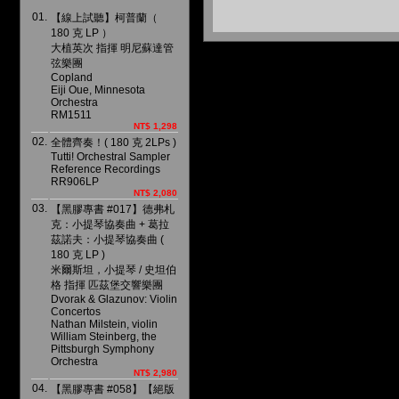
01.
【線上試聽】柯普蘭（
180 克 LP ）
大植英次 指揮 明尼蘇達管
弦樂團
Copland
Eiji Oue, Minnesota
Orchestra
RM1511
NT$ 1,298
02.
全體齊奏！( 180 克 2LPs )
Tutti! Orchestral Sampler
Reference Recordings
RR906LP
NT$ 2,080
03.
【黑膠專書 #017】德弗札
克：小提琴協奏曲 + 葛拉
茲諾夫：小提琴協奏曲 (
180 克 LP )
米爾斯坦，小提琴 / 史坦伯
格 指揮 匹茲堡交響樂團
Dvorak & Glazunov: Violin
Concertos
Nathan Milstein, violin
William Steinberg, the
Pittsburgh Symphony
Orchestra
NT$ 2,980
04.
【黑膠專書 #058】【絕版