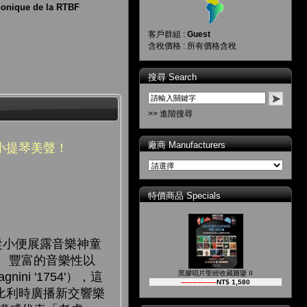
onique de la RTBF
客戶群組 :
Guest
含稅價格 : 所有價格含稅
搜尋 Search
>> 進階搜尋
廠商 Manufacturers
小提琴美聲！
特價商品 Specials
從小便展露音樂神童
、豐富的音樂性以
黑膠唱片聖經收藏圖鑒 II
ini '1754'），這
NT$ 2,000
NT$ 1,580
的比利時廣播新交響樂