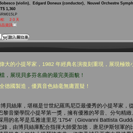
Bobesco (violin)、Edgard Doneux (conductor)、Nouvel Orchestre Symph
T$ 1,360
SRM015LP
程:
2-3 天
商品資訊
偉大的小提琴家，1982 年經典名演復刻重現，展現極致
搭檔，展現貝多芬名曲的最完美面貌！
完全德國製造，優異音色絲毫無庸置疑！
家族的博貝絲庫，堪稱是廿世紀羅馬尼亞最優秀的小提琴家，
巴黎音樂學院小提琴第一獎，擁有優雅的琴音、分句精緻
是瓜雅達里尼 '1754'（Giovanni Battista Guddagn
錄音紀錄，由博貝絲庫配合指揮大師愛加德．唐尼伊斯領軍