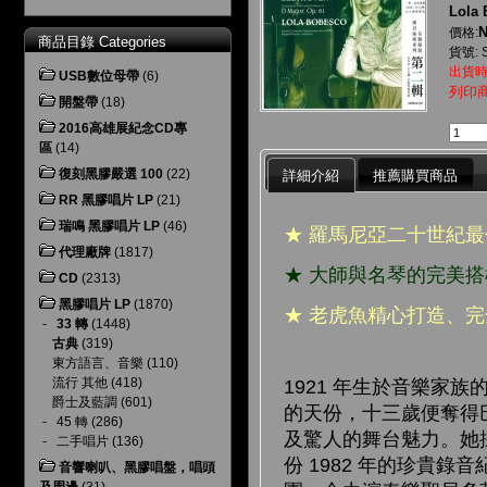
Lola 
N
價格:
商品目錄 Categories
貨號: 
出貨時
USB數位母帶
(6)
列印
開盤帶
(18)
2016高雄展紀念CD專
區
(14)
復刻黑膠嚴選 100
(22)
詳細介紹
推薦購買商品
RR 黑膠唱片 LP
(21)
瑞鳴 黑膠唱片 LP
(46)
★ 羅馬尼亞二十世紀最
代理廠牌
(1817)
★ 大師與名琴的完美
CD
(2313)
黑膠唱片 LP
(1870)
★ 老虎魚精心打造、
-
33 轉
(1448)
古典
(319)
東方語言、音樂
(110)
流行 其他
(418)
1921 年生於音樂
爵士及藍調
(601)
的天份，十三歲便奪得
-
45 轉
(286)
及驚人的舞台魅力。她採用的名琴
-
二手唱片
(136)
份 1982 年的珍貴
音響喇叭、黑膠唱盤，唱頭