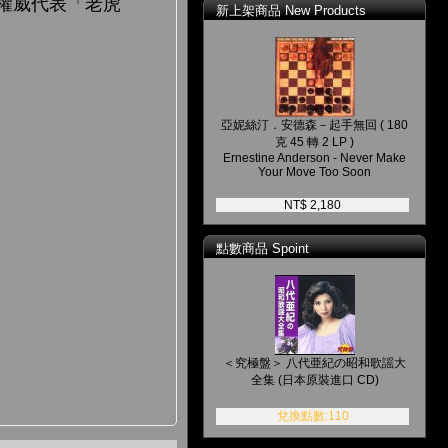
權威代表「老虎
新上架商品 New Products
亞妮絲汀．安德森－起手無回 ( 180
克 45 轉 2 LP )
Ernestine Anderson - Never Make
Your Move Too Soon
NT$ 2,180
點數商品 Spoint
＜究極盤＞ 八代亜紀の昭和歌謡大
全集 (日本原裝進口 CD)
兌換點數:110