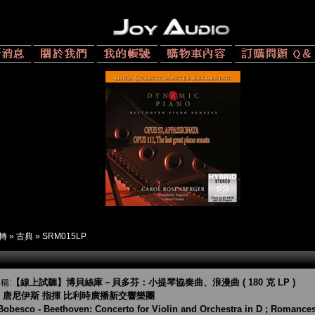
 轉
»
古典
»
SRM015LP
【線上試聽】博貝絲庫－貝多芬：小提琴協奏曲、浪漫曲 ( 180 克 LP )
稱:
．唐尼伊斯 指揮 比利時廣播新交響樂團
Bobesco - Beethoven: Concerto for Violin and Orchestra in D ; Romances