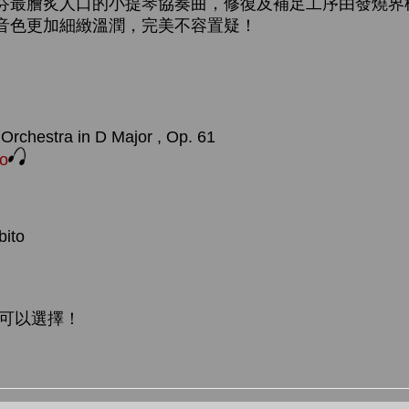
芬最膾炙人口的小提琴協奏曲，修復及補足工序由發燒界
音色更加細緻溫潤，完美不容置疑！
 Orchestra in D Major , Op. 61
po
bito
可以選擇
！