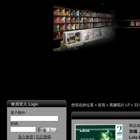
會員登入 Login
您現在的位置 »
首頁
»
黑膠唱片 LP
»
33
電子郵件:
密碼:
商品名
加德
加入會員
|
忘記密碼
Lola 