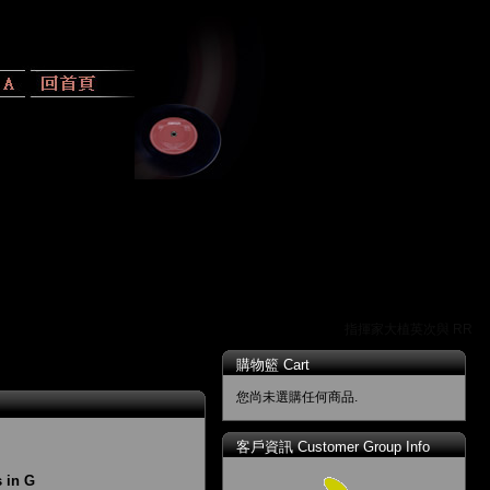
指揮家大植英次與 RR 唱
購物籃 Cart
您尚未選購任何商品.
客戶資訊 Customer Group Info
 in G