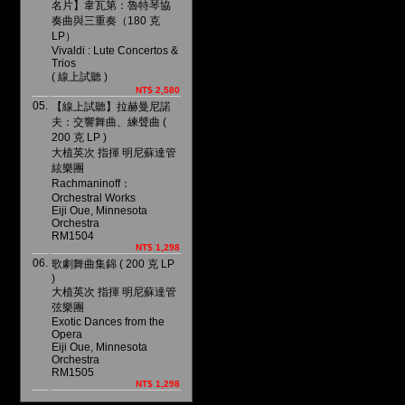
名片】韋瓦第：魯特琴協
奏曲與三重奏（180 克
LP）
Vivaldi : Lute Concertos &
Trios
( 線上試聽 )
NT$ 2,580
05.
【線上試聽】拉赫曼尼諾
夫：交響舞曲、練聲曲 (
200 克 LP )
大植英次 指揮 明尼蘇達管
絃樂團
Rachmaninoff：
Orchestral Works
Eiji Oue, Minnesota
Orchestra
RM1504
NT$ 1,298
06.
歌劇舞曲集錦 ( 200 克 LP
)
大植英次 指揮 明尼蘇達管
弦樂團
Exotic Dances from the
Opera
Eiji Oue, Minnesota
Orchestra
RM1505
NT$ 1,298