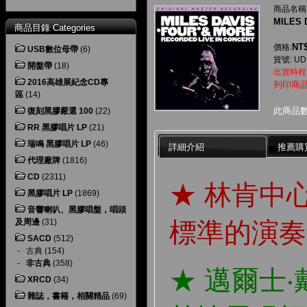
商品名稱
MILES
商品目錄 Categories
NT$
價格:
USB數位母帶
(6)
貨號: UD
開盤帶
(18)
出貨時程
2016高雄展紀念CD專
列印商
區
(14)
此商品
復刻黑膠嚴選 100
(22)
RR 黑膠唱片 LP
(21)
瑞鳴 黑膠唱片 LP
(46)
詳細介紹
推薦購
代理廠牌
(1816)
CD
(2311)
★ 林肯中
黑膠唱片 LP
(1869)
音響喇叭、黑膠唱盤，唱頭
標準的演奏
及周邊
(31)
SACD
(512)
-
古典
(154)
-
非古典
(358)
★ 邁爾士
XRCD
(34)
雜誌，書籍，相關精品
(69)