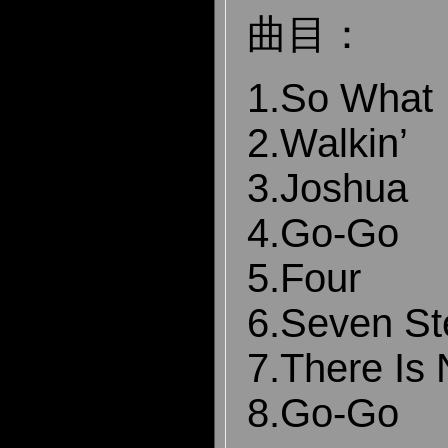
曲目：
1.So What
2.Walkin’
3.Joshua
4.Go-Go
5.Four
6.Seven St
7.There Is
8.Go-Go