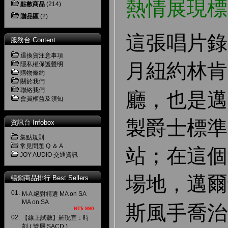
熱情展現標
點數商品
(214)
贈品區
(2)
這張唱片錄製
服務台 Content
退換貨注意事項
月紐約林肯
隱私權保護聲明
購物條約
關於我們
聯絡我們
廳，也是邁
會員權益及須知
製爵士標準
資訊台 Infobox
集點規則
常見問題 Q ＆ A
站；在這個
JOY AUDIO 交通資訊
場地，邁爾
暢銷商品排行 Best Sellers
01.
M‧A 絕對精選 MA on SA
MA on SA
斯風手喬治
NT$ 990
02.
【線上試聽】羅玧宣：時
刻 ( 雙層 SACD )