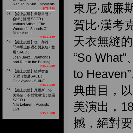
東尼‧威廉
Nah Youn Sun：Moments
NT$ 798
03.
【線上試聽】天籟男聲：
合輯 ( 雙層 SACD )
賀比‧漢考
Various Artists：The
Wonderful Sounds Of
Male Vocals
天衣無縫的
NT$ 1,380
04.
【線上試聽】瓊．拜雅：
鬥牛場上的鑽石與灰燼 ( 雙
層 SACD )
“So What”
Joan Baez：Diamonds
and Rust in the Bullring
NT$ 1,080
to Heaven
05.
【線上試聽】綾戶智繪：
閃耀（雙層SACD）
Chie Ayado / SHINE
NT$ 1,080
典曲目，以
06.
【線上試聽】尼爾斯．洛
夫格蘭：不插電現場 ( 雙層
SACD )
美演出，18
Nils Lofgren：Acoustic
Live
NT$ 1,080
撼，絕對要