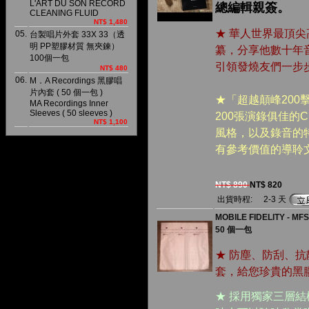
L'ART DU SON RECORD
總編輯親簽。
CLEANING FLUID
NT$ 1,480
★ 華人世界最頂
05.
台製唱片外套 33X 33（透
明 PP塑膠材質 無夾鍊）
纂，分享他數十年
100個一包
引領發燒友們一步
NT$ 480
06.
M．A Recordings 黑膠唱
片內套 ( 50 個一包 )
★「超越顛峰20
MA Recordings Inner
Sleeves ( 50 sleeves )
200張演錄俱佳的
NT$ 1,100
風格，以及錄音的
有參考價值的導聆
NT$ 890
NT$ 820
出貨時程:
2-3 天
MOBILE FIDELITY - 
50 個一包
★ 防塵、防刮、
套，給您珍貴的黑
★ 採用獨家三層