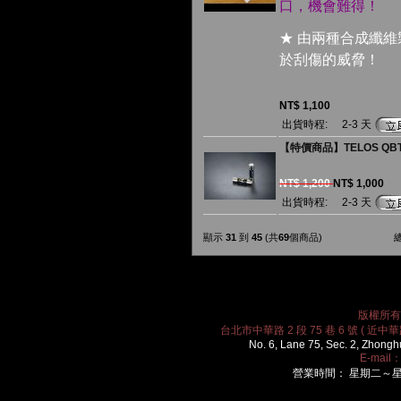
口，機會難得！
★ 由兩種合成纖
於刮傷的威脅！
NT$ 1,100
出貨時程:
2-3 天
【特價商品】TELOS QBT
NT$ 1,200
NT$ 1,000
出貨時程:
2-3 天
顯示
31
到
45
(共
69
個商品)
版權所有 2
台北市中華路 2 段 75 巷 6 號 ( 近中華路
No. 6, Lane 75, Sec. 2, Zhongh
E-mail
營業時間： 星期二～星期