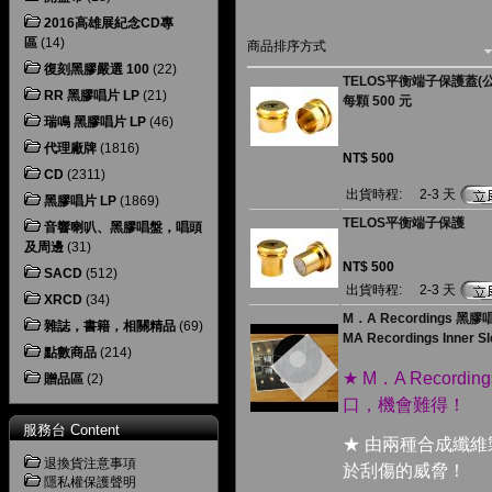
2016高雄展紀念CD專
區
(14)
商品排序方式
復刻黑膠嚴選 100
(22)
TELOS平衡端子保護蓋(公
RR 黑膠唱片 LP
(21)
每顆 500 元
瑞鳴 黑膠唱片 LP
(46)
代理廠牌
(1816)
NT$ 500
CD
(2311)
出貨時程:
2-3 天
黑膠唱片 LP
(1869)
TELOS平衡端子保護
音響喇叭、黑膠唱盤，唱頭
及周邊
(31)
NT$ 500
SACD
(512)
出貨時程:
2-3 天
XRCD
(34)
M．A Recordings 黑膠
雜誌，書籍，相關精品
(69)
MA Recordings Inner Sle
點數商品
(214)
★ M．A Recor
贈品區
(2)
口，機會難得！
服務台 Content
★ 由兩種合成纖
退換貨注意事項
於刮傷的威脅！
隱私權保護聲明