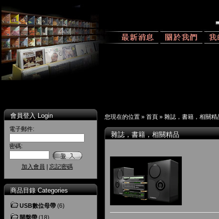
會員登入 Login
您現在的位置 »
首頁
»
雜誌，書籍，相關精
電子郵件:
雜誌，書籍，相關精品
密碼:
加入會員
|
忘記密碼
商品目錄 Categories
USB數位母帶
(6)
開盤帶
(18)