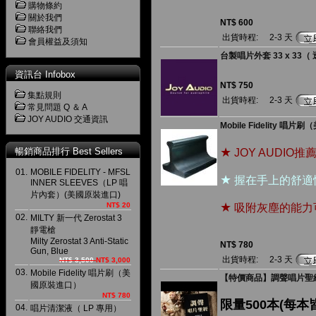
購物條約
關於我們
NT$ 600
聯絡我們
出貨時程:
2-3 天
會員權益及須知
台製唱片外套 33 x 33（
資訊台 Infobox
NT$ 750
集點規則
出貨時程:
2-3 天
常見問題 Q ＆ A
JOY AUDIO 交通資訊
Mobile Fidelity 唱
★
暢銷商品排行 Best Sellers
JOY AUDIO
01.
MOBILE FIDELITY - MFSL
★
握在手上的舒適
INNER SLEEVES（LP 唱
片內套）(美國原裝進口)
★
NT$ 20
吸附灰塵的能力
02.
MILTY 新一代 Zerostat 3
靜電槍
Milty Zerostat 3 Anti-Static
NT$ 780
Gun, Blue
出貨時程:
2-3 天
NT$ 3,500
NT$ 3,000
03.
Mobile Fidelity 唱片刷（美
【特價商品】調聲唱片聖經
國原裝進口）
NT$ 780
限量500本(每
04.
唱片清潔液（ LP 專用）