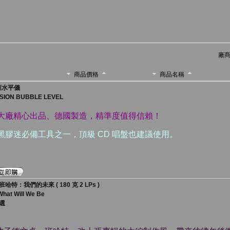
廠商
商品價格
商品名稱
外框水平儀
SION BUBBLE LEVEL
比大廠精心出品、德國製造，精準度值得信賴！
黑膠迷必備工具之一，頂級 CD 唱盤也建議使用。
：我們的未來 ( 180 克 2 LPs )
hat Will We Be
選