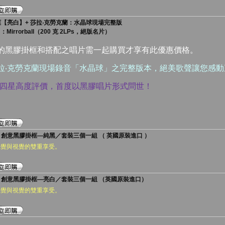
黑膠掛框【亮白】+ 莎拉‧克勞克蘭：水晶球現場完整版
：Mirrorball（200 克 2LPs，絕版名片）
中的黑膠掛框和搭配之唱片需一起購買才享有此優惠價格。
莎拉‧克勞克蘭現場錄音「水晶球」之完整版本，絕美歌聲讓您感
網站四星高度評價，首度以黑膠唱片形式問世！
nyl 創意黑膠掛框—純黑／套裝三個一組 （ 英國原裝進口 ）
聽覺與視覺的雙重享受。
nyl 創意黑膠掛框—亮白／套裝三個一組 （英國原裝進口）
聽覺與視覺的雙重享受。