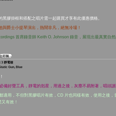
中的黑膠掛框和搭配之唱片需一起購買才享有此優惠價格。
吉他與爵士小提琴演出，熱鬧非凡，絕無冷場！
 Recordings 首席錄音師 Keith O. Johnson 錄音，展現出最真
at 3 靜電槍
Static Gun, Blue
貨！
片必備好聲工具，靜電的剋星，用過之後，灰塵不易附著，唱頭讀
面都適用，不但對黑膠唱片有效，
CD
片也同樣有效，使用之後，
鬆又有效！