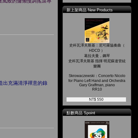
微風般的慵懶慢調搖滾專
新上架商品 New Products
史科瓦澤夫斯基：尼可羅協奏曲（
HDCD ）
葛拉夫曼，鋼琴
史科瓦澤夫斯基 指揮 明尼蘇達管絃
樂團
Skrowaczewski：Concerto Nicolo
for Piano Left Hand and Orchestra
造出充滿清淨禪意的錄
Gary Graffman, piano
RR10
NT$ 550
點數商品 Spoint