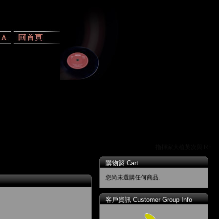
指揮家大植英次與 RR 唱
購物籃 Cart
您尚未選購任何商品.
客戶資訊 Customer Group Info