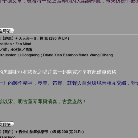
作才子德文卓．班哈特一改上張專輯的大編制作風，帶來彷彿午後
框【純黑】+ 天人合一 II：禪‧意 (180 克 LP )
and Man：Zen Mind
／鼓；王次恒／笛簫
rcussion:Li Congnong；Diand Xiao Bamboo flutes:Wang Ciheng
中的黑膠掛框和搭配之唱片需一起購買才享有此優惠價格。
合一》的製作精神，琴聲、笛聲、鼓聲與自然環境音相互交織，營
家珍以宋、明古董琴即興演奏，古意盎然！
掛框【亮白】+ 舊金山熱舞俱樂部（45 轉 200 克 2LPs)
Francisco