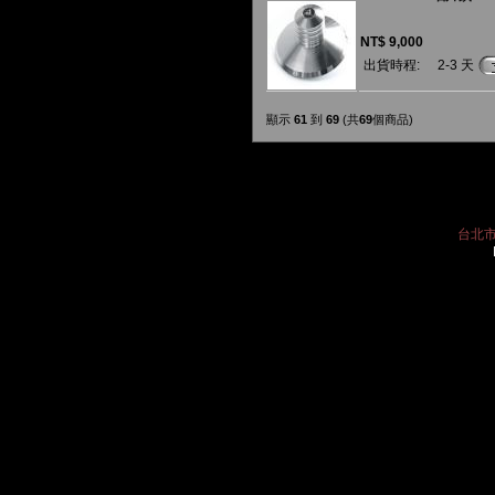
NT$ 9,000
出貨時程:
2-3 天
顯示
61
到
69
(共
69
個商品)
台北市中