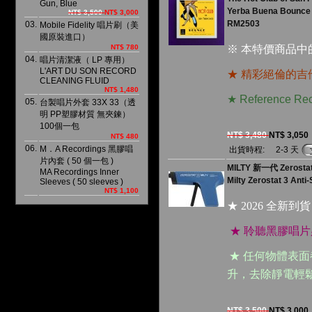
Gun, Blue
Yerba Buena Bounce
NT$ 3,500
NT$ 3,000
RM2503
03.
Mobile Fidelity 唱片刷（美
國原裝進口）
NT$ 780
※ 本特價商品
04.
唱片清潔液（ LP 專用）
L'ART DU SON RECORD
★ 精彩絕倫的
CLEANING FLUID
NT$ 1,480
★ Reference
05.
台製唱片外套 33X 33（透
明 PP塑膠材質 無夾鍊）
100個一包
NT$ 3,480
NT$ 3,050
NT$ 480
06.
M．A Recordings 黑膠唱
出貨時程:
2-3 天
片內套 ( 50 個一包 )
MILTY 新一代 Zerost
MA Recordings Inner
Milty Zerostat 3 Anti-
Sleeves ( 50 sleeves )
NT$ 1,100
★ 2026 全新到
★ 聆聽黑膠唱
★ 任何物體表
升，去除靜電輕
NT$ 3,500
NT$ 3,000