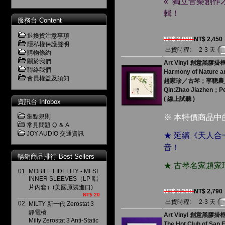
« 獨立音樂創
輯！
服務台 Content
退換貨注意事項
NT$ 3,060
NT$ 2,450
隱私權保護聲明
出貨時程:
2-3 天
購物條約
關於我們
Art Vinyl 創意黑膠掛
聯絡我們
Harmony of Nature 
會員權益及須知
趙家珍／古琴；李聰農
Qin:Zhao Jiazhen；Pe
( 線上試聽 )
資訊台 Infobox
集點規則
※ 本特價商品
常見問題 Q ＆ A
JOY AUDIO 交通資訊
★ 延續《天人
音！
暢銷商品排行 Best Sellers
★ 古琴名家趙
01.
MOBILE FIDELITY - MFSL
INNER SLEEVES（LP 唱
片內套）(美國原裝進口)
NT$ 3,260
NT$ 2,790
NT$ 20
出貨時程:
2-3 天
02.
MILTY 新一代 Zerostat 3
靜電槍
Art Vinyl 創意黑膠
Milty Zerostat 3 Anti-Static
The Hot Club of San 