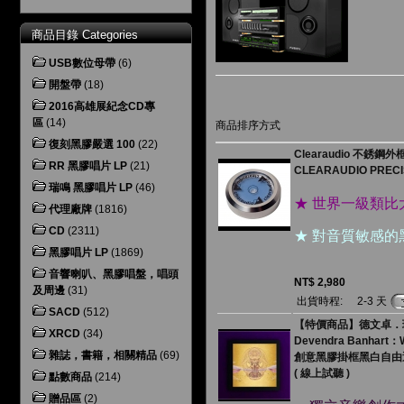
商品目錄 Categories
USB數位母帶
(6)
開盤帶
(18)
2016高雄展紀念CD專
區
(14)
商品排序方式
復刻黑膠嚴選 100
(22)
Clearaudio 不銹鋼
RR 黑膠唱片 LP
(21)
CLEARAUDIO PRECI
瑞鳴 黑膠唱片 LP
(46)
★ 世界一級類
代理廠牌
(1816)
CD
(2311)
★ 對音質敏感的
黑膠唱片 LP
(1869)
音響喇叭、黑膠唱盤，唱頭
NT$ 2,980
及周邊
(31)
出貨時程:
2-3 天
SACD
(512)
【特價商品】德文卓．班哈特
XRCD
(34)
Devendra Banhart：W
雜誌，書籍，相關精品
(69)
創意黑膠掛框黑白自由
( 線上試聽 )
點數商品
(214)
贈品區
(2)