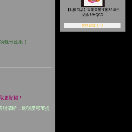
【點數商品】香港音響技術35週年
紀念 UHQCD
兌換點數:148
實自然的錄音效果！
取更順暢！
音場清晰，透明度顯著提