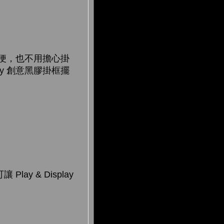
常方便，也不用擔心掛
ay 創意黑膠掛框擺
ay & Display