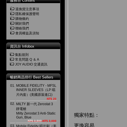
服務台 Content
退換貨注意事項
隱私權保護聲明
購物條約
關於我們
聯絡我們
會員權益及須知
資訊台 Infobox
集點規則
常見問題 Q ＆ A
JOY AUDIO 交通資訊
暢銷商品排行 Best Sellers
01.
MOBILE FIDELITY - MFSL
INNER SLEEVES（LP 唱
片內套）(美國原裝進口)
NT$ 20
02.
MILTY 新一代 Zerostat 3
靜電槍
Milty Zerostat 3 Anti-Static
獨家特點：
Gun, Blue
NT$ 3,500
NT$ 3,000
更換容易
03.
Mobile Fidelity 唱片刷（美