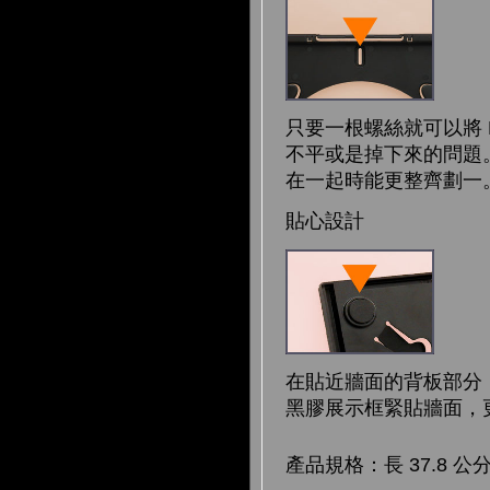
只要一根螺絲就可以將 P
不平或是掉下來的問題。中
在一起時能更整齊劃一
貼心設計
在貼近牆面的背板部分，Pla
黑膠展示框緊貼牆面，
產品規格：長 37.8 公分