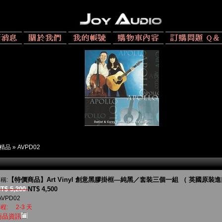
精品
»
AVPD02
【特價商品】Art Vinyl 創意黑膠掛框—純黑／套裝三個一組 （ 英國原裝進
稱:
T$ 5,200
NT$ 4,500
AVPD02
程:
2-3 天
商品資訊