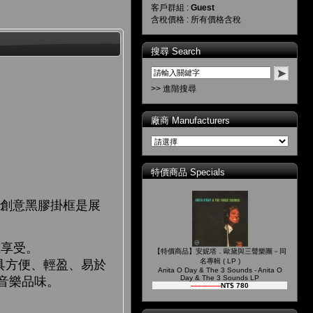
客戶群組 :
Guest
含稅價格 : 所有價格含稅
搜尋 Search
>> 進階搜尋
廠商 Manufacturers
特價商品 Specials
ay 創意黑膠掛框是展
重享受。
【特價商品】安妮塔．歐黛與三聲樂團－同
名專輯 ( LP )
掛框具方便、輕盈、易於
Anita O Day & The 3 Sounds - Anita O
Day & The 3 Sounds LP
音樂品味。
NT$ 850
NT$ 780