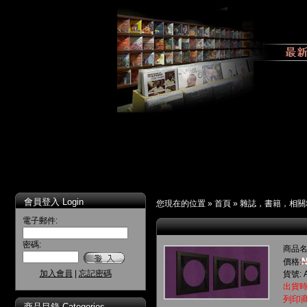
會員登入 Login
您現在的位置 »
首頁
»
雜誌，書籍，相關
電子郵件:
密碼:
商品名
N
價格:
加入會員
|
忘記密碼
貨號: 
出貨時
列印
商品目錄 Categories