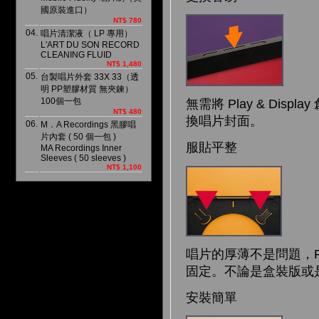
國原裝進口）
NT$ 780
04.
唱片清潔液（ LP 專用）
L'ART DU SON RECORD
CLEANING FLUID
NT$ 1,480
05.
台製唱片外套 33X 33（透
明 PP塑膠材質 無夾鍊）
100個一包
無需將 Play & D
NT$ 480
換唱片封面。
06.
M．A Recordings 黑膠唱
片內套 ( 50 個一包 )
服貼平整
MA Recordings Inner
Sleeves ( 50 sleeves )
NT$ 1,100
唱片的厚薄不是問題，Pl
固定。不論是盒裝版或
安裝簡單