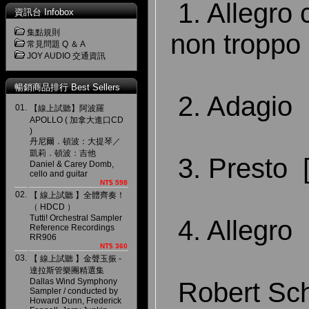
1. Allegro
資訊台 Infobox
集點規則
non troppo 
常見問題 Q ＆ A
JOY AUDIO 交通資訊
暢銷商品排行 Best Sellers
2. Adagio 
01.
【線上試聽】阿波羅
APOLLO ( 加拿大進口CD
)
丹尼爾．頓波：大提琴／
凱莉．頓波：吉他
3. Presto [
Daniel & Carey Domb,
cello and guitar
NT$ 598
02.
【 線上試聽 】全體齊奏！
（ HDCD ）
Tutti! Orchestral Sampler
4. Allegro 
Reference Recordings
RR906
NT$ 360
03.
【 線上試聽 】金聲玉振 -
達拉斯管樂團精選集
Dallas Wind Symphony
Robert Sc
Sampler / conducted by
Howard Dunn, Frederick