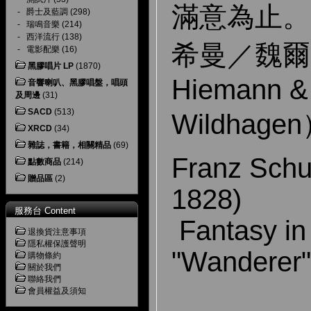
滿意為止。
-
爵士及藍調
(298)
-
瑞鳴音樂
(214)
-
西洋流行
(138)
希曼／魏爾哈
-
電影配樂
(16)
黑膠唱片 LP
(1870)
Hiemann &
音響喇叭、黑膠唱盤，唱頭
及周邊
(31)
SACD
(513)
Wildhage
XRCD
(34)
雜誌，書籍，相關精品
(69)
Franz Schu
點數商品
(214)
贈品區
(2)
1828)
服務台 Content
Fantasy in
退換貨注意事項
隱私權保護聲明
"Wanderer
購物條約
關於我們
聯絡我們
會員權益及須知