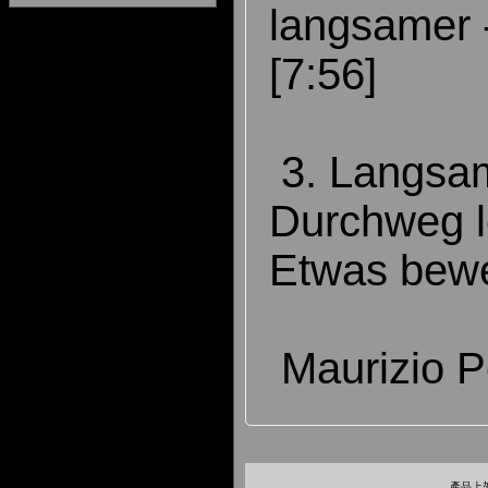
langsamer 
[7:56]
3. Langsam
Durchweg le
Etwas bewe
Maurizio Po
產品上架