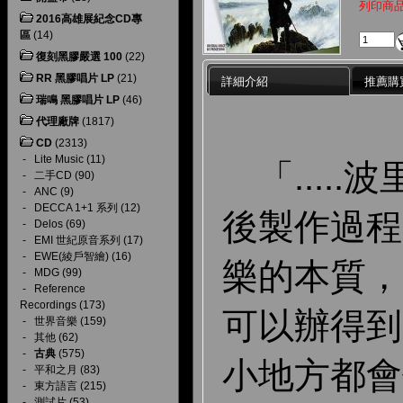
列印商
2016高雄展紀念CD專
區
(14)
復刻黑膠嚴選 100
(22)
RR 黑膠唱片 LP
(21)
詳細介紹
推薦購
瑞鳴 黑膠唱片 LP
(46)
代理廠牌
(1817)
CD
(2313)
-
Lite Music
(11)
「.....
-
二手CD
(90)
-
ANC
(9)
-
DECCA 1+1 系列
(12)
後製作過程
-
Delos
(69)
-
EMI 世紀原音系列
(17)
-
EWE(綾戶智繪)
(16)
樂的本質，
-
MDG
(99)
-
Reference
Recordings
(173)
可以辦得到
-
世界音樂
(159)
-
其他
(62)
-
古典
(575)
小地方都會
-
平和之月
(83)
-
東方語言
(215)
-
測試片
(53)