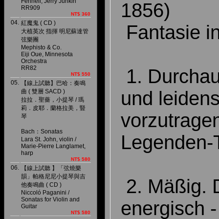
Fennell, Jerry Junkin
1856)
RR909
NT$ 360
04.
紅魔鬼 ( CD )
Fantasie i
大植英次 指揮 明尼蘇達管
弦樂團
Mephisto & Co.
Eiji Oue, Minnesota
Orchestra
RR82
1. Durchau
NT$ 550
05.
【線上試聽】巴哈：奏鳴
und leidens
曲 ( 雙層 SACD )
拉拉．聖薔，小提琴 / 瑪
莉．皮耶．蘭格拉美，豎
vorzutragen
琴
Bach：Sonatas
Legenden-T
Lara St. John, violin /
Marie-Pierre Langlamet,
harp
NT$ 580
06.
【線上試聽 】「弦燒樂
韻」帕格尼尼小提琴與吉
2. Mäßig. 
他奏鳴曲 ( CD )
Niccoló Paganini /
Sonatas for Violin and
energisch 
Guitar
NT$ 580