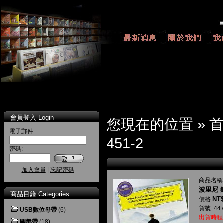
會員登入 Login
您現在的位置 »
電子郵件:
451-2
密碼:
加入會員
|
忘記密碼
商品名稱
波里尼 
商品目錄 Categories
NT$
價格:
貨號: 447
USB數位母帶
(6)
出貨時程
開盤帶
(18)