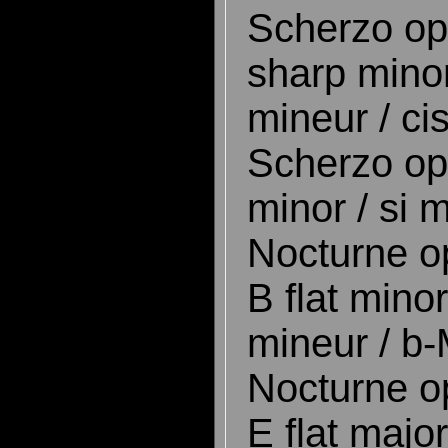
Scherzo op.
sharp minor
mineur / ci
Scherzo op.
minor / si m
Nocturne op
B flat minor
mineur / b-
Nocturne op
E flat majo