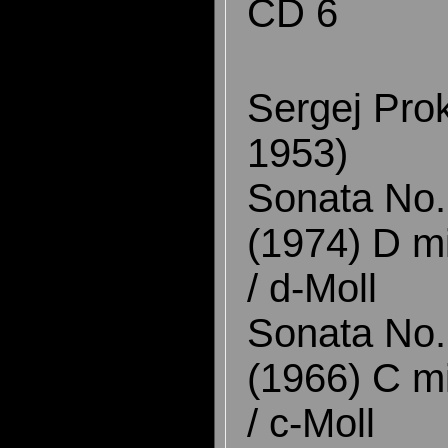
CD 6
Sergej Prok
1953)
Sonata No. 
(1974) D mi
/ d-Moll
Sonata No. 
(1966) C mi
/ c-Moll