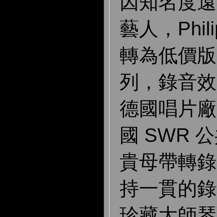
因知名度遠
藝人，Phi
轉為低價版
列，錄音效
德國唱片廠
國 SWR
貴母帶轉錄
持一貫的錄
珍藏大師琴