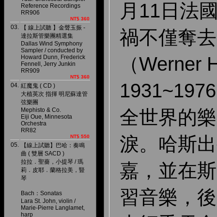
月11日法
Reference Recordings
RR906
NT$ 360
03.
【 線上試聽 】金聲玉振 -
禍不僅奪去
達拉斯管樂團精選集
Dallas Wind Symphony
Sampler / conducted by
（Werner H
Howard Dunn, Frederick
Fennell, Jerry Junkin
RR909
NT$ 360
1931~1
04.
紅魔鬼 ( CD )
大植英次 指揮 明尼蘇達管
弦樂團
Mephisto & Co.
全世界的樂
Eiji Oue, Minnesota
Orchestra
RR82
淚。哈斯出
NT$ 550
05.
【線上試聽】巴哈：奏鳴
曲 ( 雙層 SACD )
拉拉．聖薔，小提琴 / 瑪
嘉，並在斯
莉．皮耶．蘭格拉美，豎
琴
習音樂，後
Bach：Sonatas
Lara St. John, violin /
Marie-Pierre Langlamet,
harp