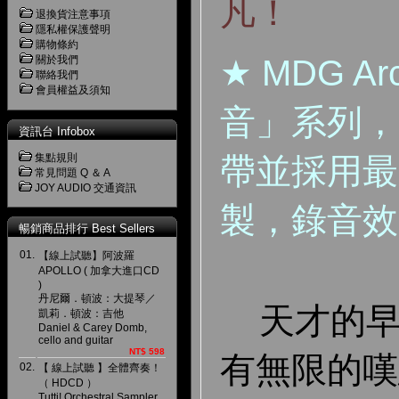
凡！
退換貨注意事項
隱私權保護聲明
購物條約
關於我們
★ MDG A
聯絡我們
會員權益及須知
音」系列，
資訊台 Infobox
集點規則
帶並採用最
常見問題 Q ＆ A
JOY AUDIO 交通資訊
製，錄音效
暢銷商品排行 Best Sellers
01.
【線上試聽】阿波羅
APOLLO ( 加拿大進口CD
)
丹尼爾．頓波：大提琴／
天才的早
凱莉．頓波：吉他
Daniel & Carey Domb,
cello and guitar
NT$ 598
有無限的嘆息
02.
【 線上試聽 】全體齊奏！
（ HDCD ）
Tutti! Orchestral Sampler