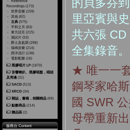
的貝多芬到
-
Reference
Recordings
(173)
-
世界音樂
(159)
里亞賓與史
-
其他
(62)
-
古典
(575)
-
平和之月
(83)
共六張 C
-
東方語言
(215)
-
測試片
(53)
-
爵士及藍調
(298)
全集錄音。
-
瑞鳴音樂
(214)
-
西洋流行
(138)
-
電影配樂
(16)
黑膠唱片 LP
(1870)
★ 唯一一
音響喇叭、黑膠唱盤，唱頭
及周邊
(31)
鋼琴家哈斯
SACD
(513)
XRCD
(34)
國 SWR
雜誌，書籍，相關精品
(69)
點數商品
(214)
贈品區
(2)
母帶重新出
服務台 Content