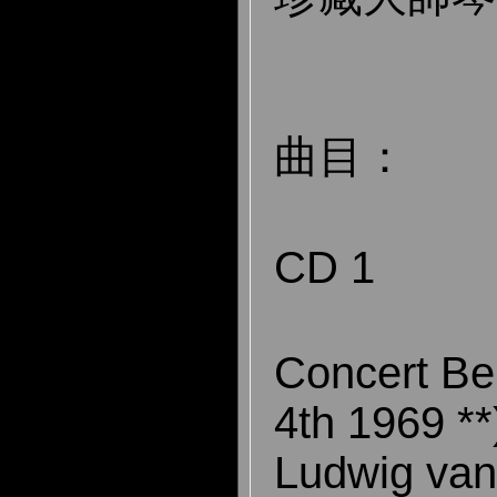
曲目：
CD 1
Concert B
4th 1969 **
Ludwig va