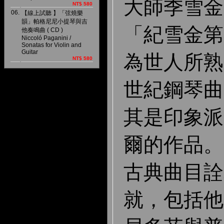
大師季雪金
NT$ 580
06.
【線上試聽 】「弦燒樂
韻」帕格尼尼小提琴與吉
「紀雪金第
他奏鳴曲 ( CD )
Niccoló Paganini /
Sonatas for Violin and
Guitar
為世人所熟
NT$ 580
世紀鋼琴曲
其是印象派
爾的作品。
古典曲目詮
就，包括他