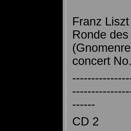
Franz Liszt
Ronde des 
(Gnomenrei
concert No.
---------------
---------------
------
CD 2