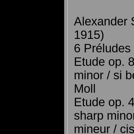
Alexander 
1915)
6 Préludes 
Etude op. 8
minor / si 
Moll
Etude op. 4
sharp minor
mineur / ci