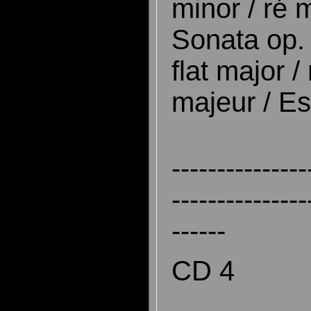
minor / ré 
Sonata op. 
flat major 
majeur / E
---------------
---------------
------
CD 4