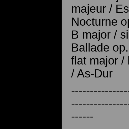
majeur / E
Nocturne op
B major / s
Ballade op.
flat major 
/ As-Dur
---------------
---------------
------