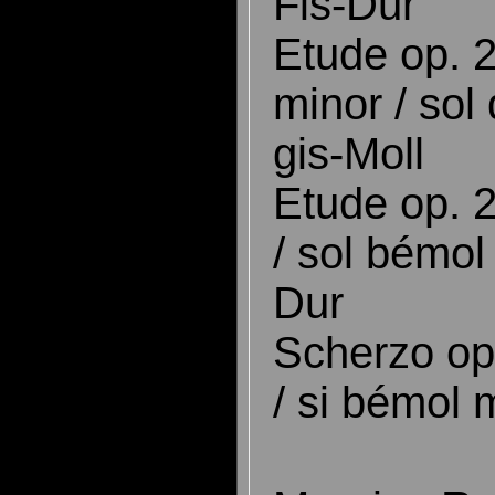
Fis-Dur
Etude op. 
minor / sol
gis-Moll
Etude op. 2
/ sol bémol
Dur
Scherzo op.
/ si bémol 