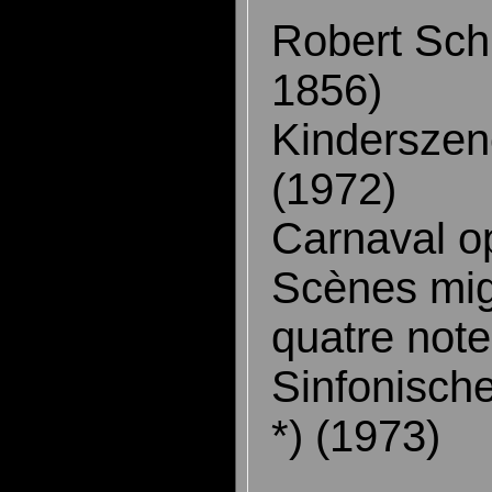
Robert Sc
1856)
Kinderszen
(1972)
Carnaval op
Scènes mi
quatre not
Sinfonisch
*) (1973)