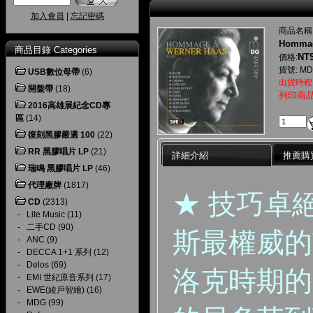
加入會員
|
忘記密碼
商品名稱
Hommag
商品目錄 Categories
NT$
價格:
貨號: MDG
USB數位母帶
(6)
出貨時程
開盤帶
(18)
列印商
2016高雄展紀念CD專
區
(14)
復刻黑膠嚴選 100
(22)
RR 黑膠唱片 LP
(21)
詳細介紹
推薦購
瑞鳴 黑膠唱片 LP
(46)
代理廠牌
(1817)
★ 技巧卓
CD
(2313)
-
Lite Music
(11)
-
二手CD
(90)
斯最權威的
-
ANC
(9)
-
DECCA 1+1 系列
(12)
-
Delos
(69)
洛克時期的
-
EMI 世紀原音系列
(17)
-
EWE(綾戶智繪)
(16)
-
MDG
(99)