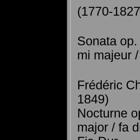
(1770-1827
Sonata op.
mi majeur 
Frédéric C
1849)
Nocturne o
major / fa 