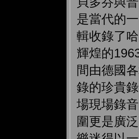
貝多芬與普
是當代的一
輯收錄了哈
輝煌的196
間由德國各
錄的珍貴錄
場現場錄音
圍更是廣泛
樂迷得以一