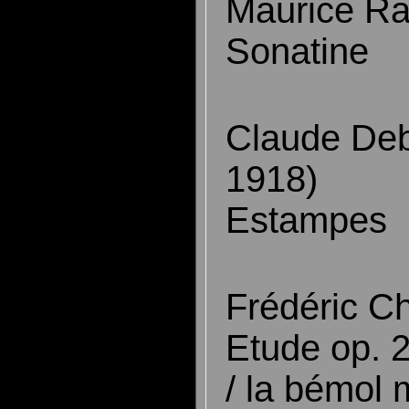
Maurice Ra
Sonatine
Claude Deb
1918)
Estampes
Frédéric C
Etude op. 2
/ la bémol 