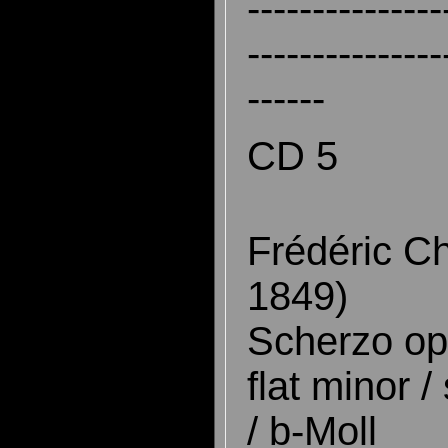
---------------
---------------
------
CD 5
Frédéric C
1849)
Scherzo op.
flat minor 
/ b-Moll