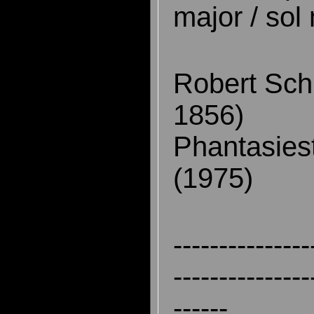
major / sol
Robert Sc
1856)
Phantasies
(1975)
---------------
---------------
------