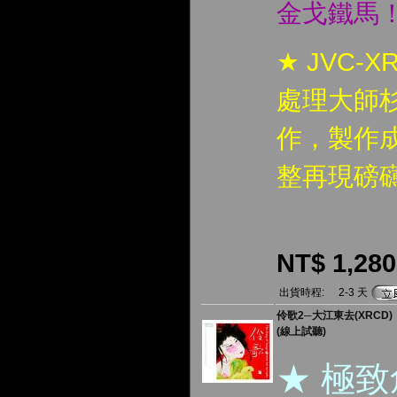
金戈鐵馬
★ JVC-
處理大師
作，製作成
整再現磅
NT$ 1,280
出貨時程:
2-3 天
伶歌2─大江東去(XRCD)
(線上試聽)
★ 極