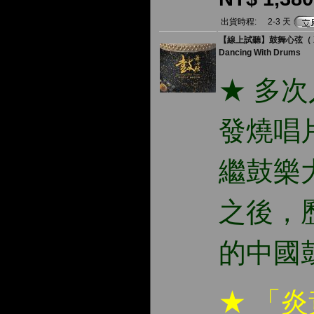
出貨時程:
2-3 天
【線上試聽】鼓舞心弦（ XR
Dancing With Drums
★ 多
發燒唱
繼鼓樂
之後，
的中國
★ 「