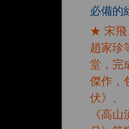
必備的
★ 宋
趙家珍
堂，完
傑作，
伏》、
《高山