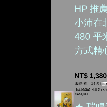
HP 
小沛在
480 
方式精
NT$ 1,380
出貨時程:
2-3 天
【線上試聽】小曲兒 ( XRC
Xiao QuEr
★ 瑞