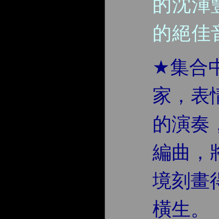
的沈渾
的絕佳
★
集合
家，表
的演奏
編曲，
境刻畫
橫生。