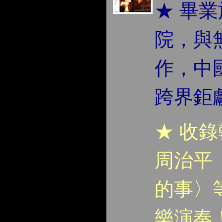
★ 畢
院，與
作，中
跨界鉅
★ 收
周治平
的事〉
樂演奏