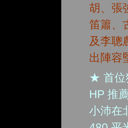
胡、張
笛簫、
及李聰
出陣容
★ 首位
HP 
小沛在
480 