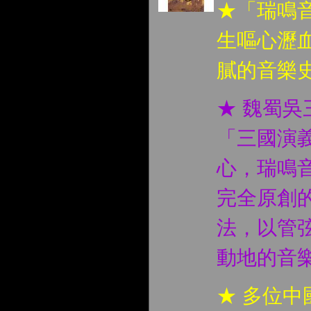
★「瑞鳴
生嘔心瀝
膩的音樂
★ 魏蜀
「三國演
心，瑞鳴
完全原創
法，以管
動地的音
★ 多位