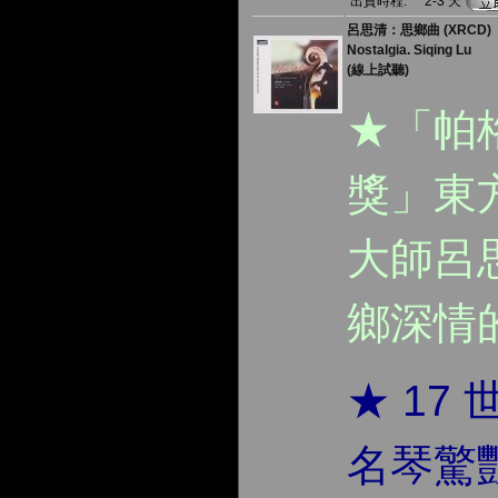
出貨時程:
2-3 天
呂思清：思鄉曲 (XRCD)
Nostalgia. Siqing Lu
(線上試聽)
★「帕
獎」東
大師呂思
鄉深情
★ 17
名琴驚