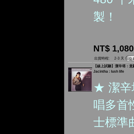
製！
NT$ 1,080
出貨時程:
2-3 天
【線上試聽】潔辛塔：意亂情迷
Jacintha : lush life
★ 潔辛塔
唱多首
士標準