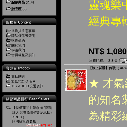
靈魂樂
點數商品
(214)
贈品區
(2)
經典專
服務台 Content
退換貨注意事項
隱私權保護聲明
購物條約
關於我們
NT$ 1,080
聯絡我們
會員權益及須知
出貨時程:
2-3 天
資訊台 Infobox
【線上試聽】伶歌（ XRCD ）
集點規則
★ 才
常見問題 Q ＆ A
JOY AUDIO 交通資訊
的知名
暢銷商品排行 Best Sellers
01.
【特價商品】陳永淘 / 阿淘
為精彩
細人 音響論壇特別紀念版 (
XRCD )
阿淘親筆簽名版
NT$ 1,080
NT$ 980