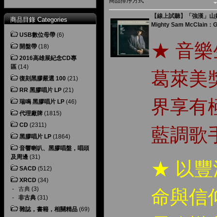
商品排序方式
【線上試聽】「強漢」山姆・
商品目錄 Categories
Mighty Sam McClain：Gi
USB數位母帶
(6)
★ 音
開盤帶
(18)
2016高雄展紀念CD專
區
(14)
葛萊美
復刻黑膠嚴選 100
(21)
RR 黑膠唱片 LP
(21)
界享有
瑞鳴 黑膠唱片 LP
(46)
代理廠牌
(1815)
CD
(2311)
藍調歌
黑膠唱片 LP
(1864)
音響喇叭、黑膠唱盤，唱頭
及周邊
(31)
★ 以
SACD
(512)
XRCD
(34)
-
古典
(3)
命與信
-
非古典
(31)
雜誌，書籍，相關精品
(69)