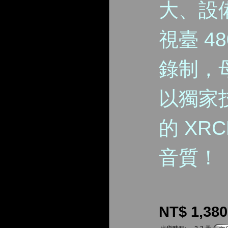
大、設
視臺 4
錄制，母
以獨家
的 XR
音質！
NT$ 1,380