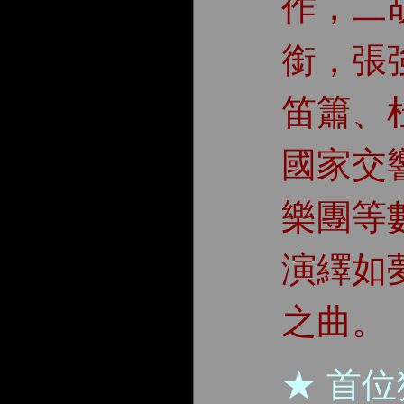
作，二
銜，張
笛簫、
國家交
樂團等
演繹如
之曲。
★ 首位