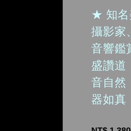
★ 知
攝影家
音響鑑
盛讚道
音自然
器如真
NT$ 1,380