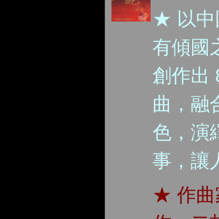
★ 以中
有傾國
創作出 
曲，融
色，演
事，讓
★ 作