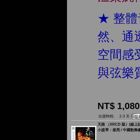
★ 整
然、通
空間感
與弦樂
NT$ 1,080
出貨時程:
2-3 天
天路 （XRCD 版）(線上
小提琴：柴亮 / 中國歌