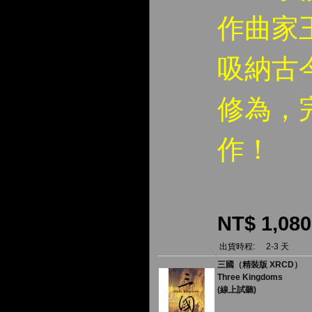
作曲家
吸納古
修為，
作！
NT$ 1,080
出貨時程:
2-3 天
三國（精裝版 XRCD）
Three Kingdoms
(線上試聽)