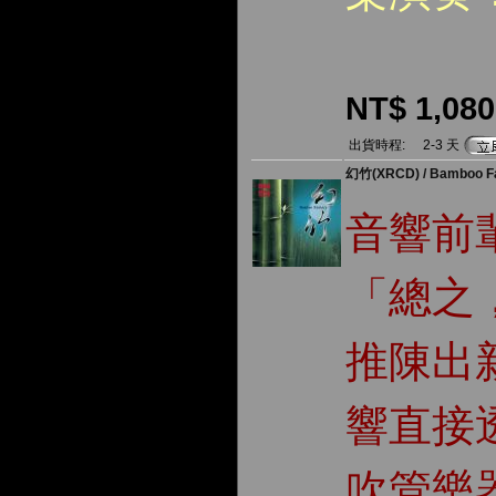
NT$ 1,080
出貨時程:
2-3 天
幻竹(XRCD) / Bamboo F
音響前
「總之
推陳出
響直接
吹管樂