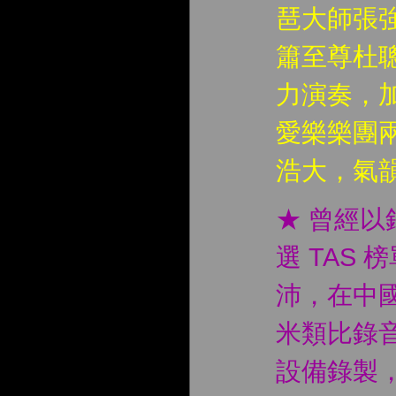
琶大師張
簫至尊杜
力演奏，
愛樂樂團
浩大，氣
★ 曾經
選 TAS
沛，在中國
米類比錄音
設備錄製