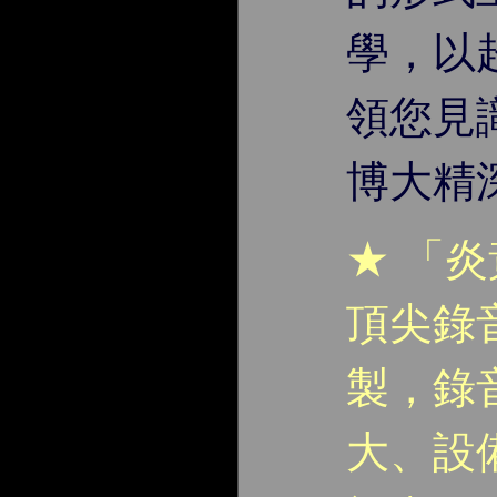
學，以
領您見
博大精
★ 「
頂尖錄
製，錄
大、設