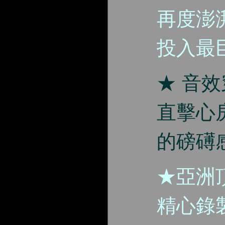
再度澎
投入最
★ 音
直擊心
的磅礡
★亞洲
精心錄