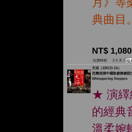
月》等
典曲目
NT$ 1,080
出貨時程:
2-3 天
天浴（XRCD 24）
范燾指揮中國歌劇舞劇院
Whisppering Steppes
★ 演
的經典
溫柔婉