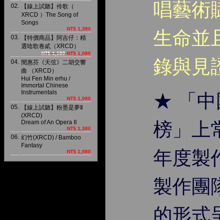
唱藝術
02.
【線上試聽】伶歌（
XRCD ）The Song of
Songs
NT$ 1,380
生命並
03.
【特價商品】阿吉仔：精
選唸歌卷貳（XRCD）
NT$ 1,180
NT$ 1,080
錄與見
04.
閔惠芬《天弦》二胡交響
曲 （XRCD）
Hui Fen Min erhu /
Immortal Chinese
Instrumentals
★ 「
NT$ 1,080
05.
【線上試聽】粉墨是夢Ⅱ
(XRCD)
Dream of An Opera II
榜」上
NT$ 1,380
06.
幻竹(XRCD) / Bamboo
Fantasy
年度製
NT$ 1,080
製作團
的形式