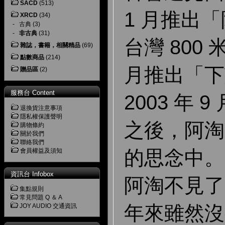
SACD
(513)
1 月推出
XRCD
(34)
-
古典
(3)
-
非古典
(31)
台灣 800 
雜誌，書籍，相關精品
(69)
點數商品
(214)
月推出「下
贈品區
(2)
服務台 Content
2003 年
退換貨注意事項
隱私權保護聲明
之後，阿淘
購物條約
關於我們
聯絡我們
的思念中。
會員權益及須知
資訊台 Infobox
阿淘不見了
集點規則
常見問題 Q ＆ A
年來雖然沒
JOY AUDIO 交通資訊