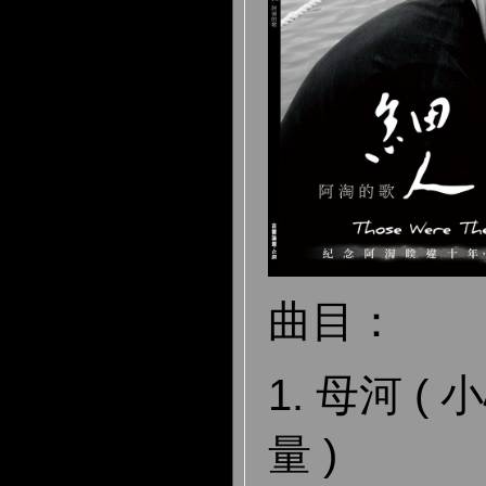
曲目：
1. 母河 
量 )