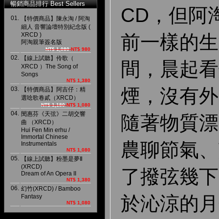
暢銷商品排行 Best Sellers
CD，但阿
01.
【特價商品】陳永淘 / 阿淘
細人 音響論壇特別紀念版 (
前一樣的生
XRCD )
阿淘親筆簽名版
NT$ 1,080
NT$ 980
02.
【線上試聽】伶歌（
間，晨起看
XRCD ）The Song of
Songs
NT$ 1,380
煙，沒有外
03.
【特價商品】阿吉仔：精
選唸歌卷貳（XRCD）
NT$ 1,180
NT$ 1,080
04.
閔惠芬《天弦》二胡交響
隨著物質漂
曲 （XRCD）
Hui Fen Min erhu /
Immortal Chinese
農聊節氣、
Instrumentals
NT$ 1,080
05.
【線上試聽】粉墨是夢Ⅱ
(XRCD)
了撥弦幾下
Dream of An Opera II
NT$ 1,380
06.
幻竹(XRCD) / Bamboo
於沁涼的月
Fantasy
NT$ 1,080