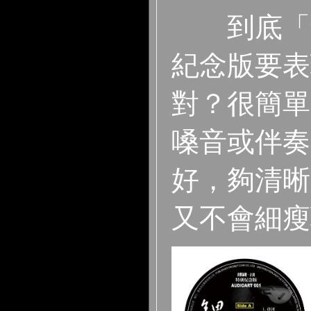
到底「
紀念版要表
對？很簡單
嗓音或伴奏
好，夠清晰
又不會細瘦