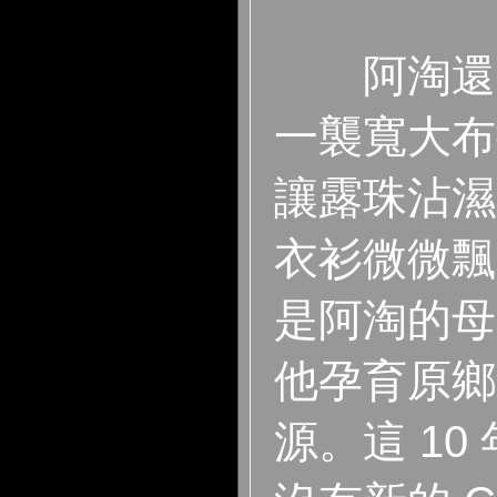
阿淘還是
一襲寬大布
讓露珠沾濕
衣衫微微飄
是阿淘的母
他孕育原鄉
源。這 10