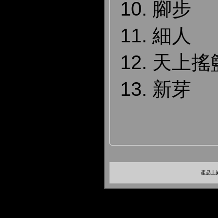
10. 腳步
11. 細人
12. 天上
13. 新芽
產品上架