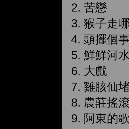
2. 苦戀
3. 猴子走
4. 頭擺個
5. 鮮鮮河
6. 大戲
7. 雞胲仙
8. 農莊搖
9. 阿東的