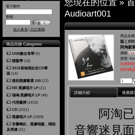
您現在的位置 »
電子郵件:
Audioart001
密碼:
加入會員
|
忘記密碼
商品名稱
版 ( XRC
商品目錄 Categories
阿淘親
NT$
價格:
USB數位母帶
(6)
貨號: Aud
開盤帶
(18)
出貨時程
2016高雄展紀念CD專
列印商
區
(14)
復刻黑膠嚴選 100
(22)
RR 黑膠唱片 LP
(21)
詳細介紹
推薦購
瑞鳴 黑膠唱片 LP
(46)
代理廠牌
(1816)
阿淘已經 
CD
(2311)
黑膠唱片 LP
(1869)
音響喇叭、黑膠唱盤，唱頭
音響迷見面了
及周邊
(31)