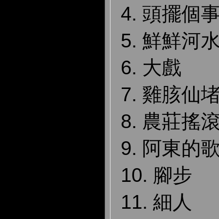
4. 頭擺個
5. 鮮鮮河
6. 大戲
7. 雞胲仙
8. 農莊搖
9. 阿東的
10. 腳步
11. 細人