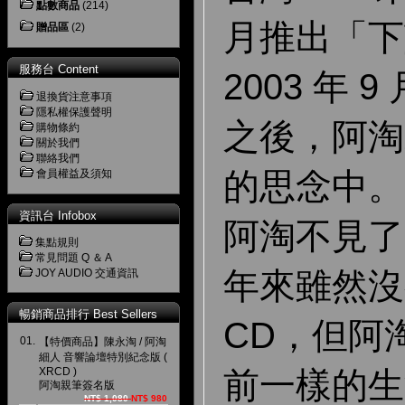
點數商品
(214)
月推出「下
贈品區
(2)
服務台 Content
2003 年
退換貨注意事項
隱私權保護聲明
之後，阿淘
購物條約
關於我們
聯絡我們
的思念中。
會員權益及須知
資訊台 Infobox
阿淘不見了
集點規則
常見問題 Q ＆ A
年來雖然沒
JOY AUDIO 交通資訊
暢銷商品排行 Best Sellers
CD，但阿
01.
【特價商品】陳永淘 / 阿淘
細人 音響論壇特別紀念版 (
前一樣的生
XRCD )
阿淘親筆簽名版
NT$ 1,080
NT$ 980