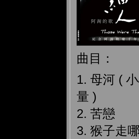
曲目：
1. 母河 
量 )
2. 苦戀
3. 猴子走