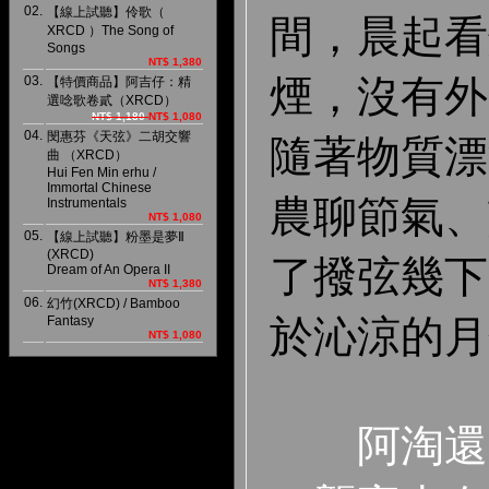
02.
【線上試聽】伶歌（
間，晨起看
XRCD ）The Song of
Songs
NT$ 1,380
煙，沒有外
03.
【特價商品】阿吉仔：精
選唸歌卷貳（XRCD）
NT$ 1,180
NT$ 1,080
04.
閔惠芬《天弦》二胡交響
隨著物質漂
曲 （XRCD）
Hui Fen Min erhu /
Immortal Chinese
農聊節氣、
Instrumentals
NT$ 1,080
05.
【線上試聽】粉墨是夢Ⅱ
(XRCD)
了撥弦幾下
Dream of An Opera II
NT$ 1,380
06.
幻竹(XRCD) / Bamboo
於沁涼的月
Fantasy
NT$ 1,080
阿淘還是