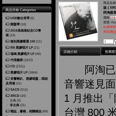
商品名稱
版 ( XRC
商品目錄 Categories
阿淘親
NT$
價格:
USB數位母帶
(6)
貨號: Aud
開盤帶
(18)
出貨時程
2016高雄展紀念CD專
列印商
區
(14)
復刻黑膠嚴選 100
(21)
RR 黑膠唱片 LP
(21)
詳細介紹
推薦購
瑞鳴 黑膠唱片 LP
(46)
代理廠牌
(1815)
阿淘已經 
CD
(2311)
黑膠唱片 LP
(1864)
音響喇叭、黑膠唱盤，唱頭
音響迷見面了
及周邊
(31)
SACD
(512)
1 月推出
XRCD
(34)
-
古典
(3)
-
非古典
(31)
台灣 800 
雜誌，書籍，相關精品
(69)