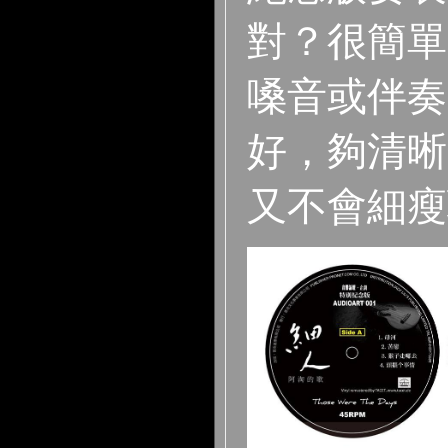
對？很簡單
嗓音或伴奏
好，夠清晰
又不會細瘦