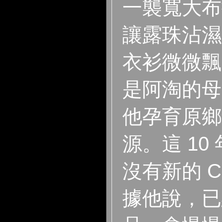
一襲寬大布
讓露珠沾濕
衣衫微微飄
是阿淘的母
他孕育原鄉
源。這 10
沒有新的 
據他說，已