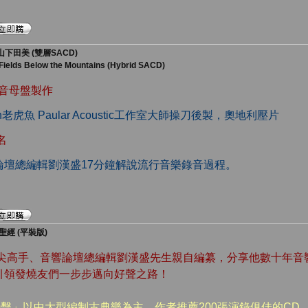
山下田美 (雙層SACD)
 Fields Below the Mountains (Hybrid SACD)
Hz原音母盤製作
sch老虎魚 Paular Acoustic工作室大師操刀後製，奧地利壓片
名
音響論壇總編輯劉漢盛17分鐘解說流行音樂錄音過程。
經 (平裝版)
頂尖高手、音響論壇總編輯劉漢盛先生親自編纂，分享他數十年音
引領發燒友們一步步邁向好聲之路！
0擊」以中大型編制古典樂為主，作者推薦200張演錄俱佳的CD