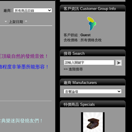
客戶資訊 Customer Group Info
廠商:
上架日期
客戶群組 :
Guest
含稅價格 : 所有價格含稅
搜尋 Search
正頂級自然的發燒音效！
好聽程度非筆墨所能形容！
>> 進階搜尋
廠商 Manufacturers
特價商品 Specials
古典樂迷與發燒友們！