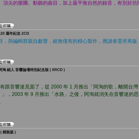
家、頂尖的樂團、動聽的曲目，加上最平衡自然的錄音，有別於坊
0 週年紀念 2CD
曲目，與編輯群親自獻聲，絕無僅有的精心製作，應讀者需求再版
淘 細人 音響論壇特別紀念版 ( XRCD )
有跟音響迷見面了，從 2000 年 1 月推出「阿淘的歌，離開台灣 80
」，2003 年 9 月推出「水路」之後，阿淘就消失在音響迷的
.
 精裝版 )