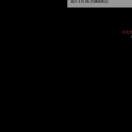
顯示
1
到
15
(共
28
個商品)
台北市中