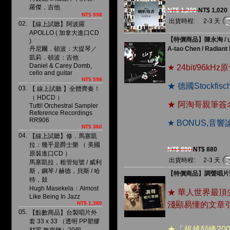
羅傑，吉他
NT$ 1,200
NT$ 1,020
NT$ 598
出貨時程:
2-3 天
02.
【線上試聽】阿波羅
APOLLO ( 加拿大進口CD
【特價商品】陳永淘 / 
)
丹尼爾．頓波：大提琴／
A-tao Chen / Radiant
凱莉．頓波：吉他
Daniel & Carey Domb,
★ 24bit/96k
cello and guitar
NT$ 598
★ 德國Stockfi
03.
【 線上試聽 】全體齊奏！
（ HDCD ）
★ 阿淘哥親筆簽
Tutti! Orchestral Sampler
Reference Recordings
RR906
★ BONUS,
NT$ 360
04.
【線上試聽】修．馬塞凱
拉：幾乎是爵士樂 （ 美國
NT$ 890
NT$ 880
原裝進口CD ）
出貨時程:
2-3 天
馬塞凱拉，粗管短號 / 威利
斯，鋼琴 / 赫德，貝斯 / 哈
【特價商品】調聲唱片聖
特，鼓
Hugh Masekela：Almost
★ 華人世界最
Like Being In Jazz
NT$ 1,380
淺顯易懂的文章
05.
【點數商品】台製唱片外
套 33 x 33 （透明 PP塑膠
★「超越顛峰20