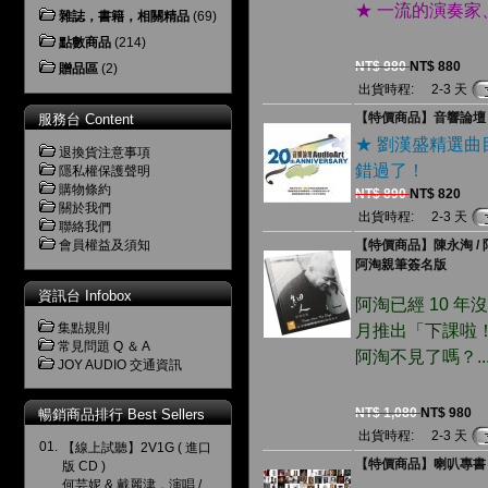
★ 一流的演奏
雜誌，書籍，相關精品
(69)
點數商品
(214)
NT$ 980
NT$ 880
贈品區
(2)
出貨時程:
2-3 天
【特價商品】音響論壇 2
服務台 Content
★ 劉漢盛精選
退換貨注意事項
錯過了！
隱私權保護聲明
購物條約
NT$ 890
NT$ 820
關於我們
出貨時程:
2-3 天
聯絡我們
會員權益及須知
【特價商品】陳永淘 / 阿
阿淘親筆簽名版
資訊台 Infobox
阿淘已經 10 年沒
集點規則
月推出「下課啦！
常見問題 Q ＆ A
阿淘不見了嗎？..
JOY AUDIO 交通資訊
NT$ 1,080
NT$ 980
暢銷商品排行 Best Sellers
出貨時程:
2-3 天
01.
【線上試聽】2V1G ( 進口
【特價商品】喇叭專書 (
版 CD )
何芸妮 & 戴麗津，演唱 /