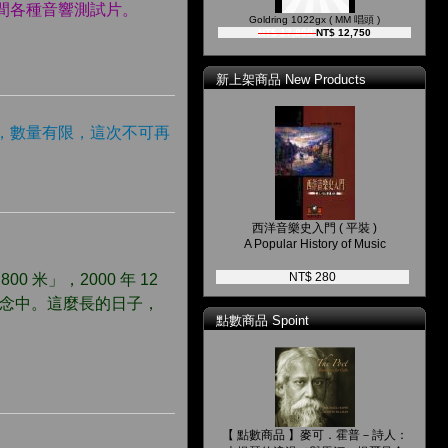
間各種音響測試片。
Goldring 1022gx ( MM 唱頭 )
NT$ 17,800
NT$ 12,750
新上架商品 New Products
，數量有限，這次不可再
西洋音樂史入門 ( 平裝 )
A Popular History of Music
NT$ 280
0 米」，2000 年 12
思念中。這麼長的日子，
點數商品 Spoint
【 點數商品 】麥可．霍普－詩人：