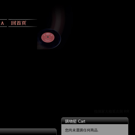
指揮家大植英次與 RR 唱片
購物籃 Cart
您尚未選購任何商品.