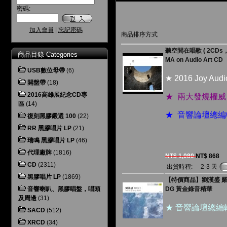
密碼:
加入會員
|
忘記密碼
商品排序方式
聽空間在唱歌 ( 2CDs，Ma
商品目錄 Categories
MA on Audio Art CD
USB數位母帶
(6)
★ 2016 Joy 
開盤帶
(18)
2016高雄展紀念CD專
★ 兩大發燒權
區
(14)
★ 音響論壇總
復刻黑膠嚴選 100
(22)
RR 黑膠唱片 LP
(21)
瑞鳴 黑膠唱片 LP
(46)
代理廠牌
(1816)
NT$ 1,080
NT$ 868
CD
(2311)
出貨時程:
2-3 天
黑膠唱片 LP
(1869)
【特價商品】劉漢盛 嚴
音響喇叭、黑膠唱盤，唱頭
DG 黃金錄音精華
及周邊
(31)
★ 音響論壇總編
SACD
(512)
XRCD
(34)