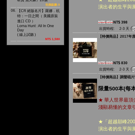
材質 無夾鍊）20個
兌換點數:9
演出者的生平與
06.
【CR 絕版名片】羅娜．杭
特：一日之間（ 美國原裝
進口 CD ）
NT$ 450
NT$ 398
Lorna Hunt : All In One
出貨時程:
2-3 天
Day
( 線上試聽 )
【特價商品】2017年度
NT$ 1,580
NT$ 890
NT$ 830
出貨時程:
2-3 天
【特價商品】調聲唱片聖
限量500本(
★ 華人世界最
淺顯易懂的文章
★「超越顛峰20
演出者的生平與