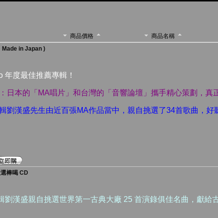
商品價格
商品名稱
de in Japan )
Audio 年度最佳推薦專輯！
威：日本的「MA唱片」和台灣的「音響論壇」攜手精心策劃，真
編輯劉漢盛先生由近百張MA作品當中，親自挑選了34首歌曲，
選棒喝 CD
輯劉漢盛親自挑選世界第一古典大廠 25 首演錄俱佳名曲，獻給