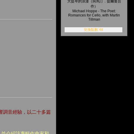
大提琴的浪漫（與馬汀．提爾曼合
作）
Michael Hoppe - The Poet:
Romances for Cello, with Martin
Tillman
兌換點數:48
響調音經驗，以二十多篇
、並介紹該專輯作曲家和