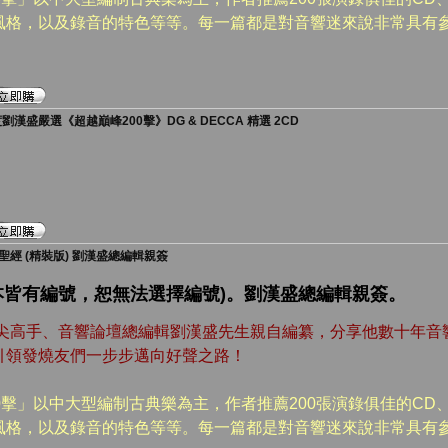
風格，以及錄音的特色等等。每一篇都是對音響迷來說非常具有
劉漢盛嚴選《超越巔峰200擊》DG & DECCA 精選 2CD
經 (精裝版) 劉漢盛總編輯親簽
每本皆有編號，恕無法選擇編號)。劉漢盛總編輯親簽。
頂尖高手、音響論壇總編輯劉漢盛先生親自編纂，分享他數十年音
引領發燒友們一步步邁向好聲之路！
0擊」以中大型編制古典樂為主，作者推薦200張演錄俱佳的CD
風格，以及錄音的特色等等。每一篇都是對音響迷來說非常具有