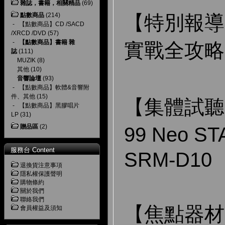
雜誌，書籍，相關精品
(69)
點數商品
(214)
【特別報導】
-
【點數商品】CD /SACD
/XRCD /DVD
(57)
-
【點數商品】書籍 雜
實戰全攻略
誌
(111)
MUZIK
(8)
其他
(10)
音響論壇
(93)
-
【點數商品】軟體&音響附
件、其他
(15)
【集體試聽】 
-
【點數商品】黑膠唱片
LP
(31)
贈品區
(2)
99 Neo S
服務台 Content
SRM-D10
退換貨注意事項
隱私權保護聲明
購物條約
關於我們
聯絡我們
【焦點器材】 
會員權益及須知