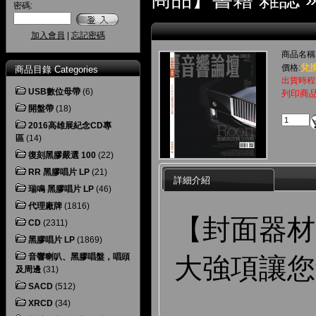
密碼:
加入會員
|
忘記密碼
商品名稱
兌換
價格:
商品目錄 Categories
出貨時程
USB數位母帶
(6)
列印商
開盤帶
(18)
2016高雄展紀念CD專
區
(14)
復刻黑膠嚴選 100
(22)
RR 黑膠唱片 LP
(21)
詳細介紹
瑞鳴 黑膠唱片 LP
(46)
代理廠牌
(1816)
【封面器材】
CD
(2311)
黑膠唱片 LP
(1869)
音響喇叭、黑膠唱盤，唱頭
大強項讓您
及周邊
(31)
SACD
(512)
XRCD
(34)