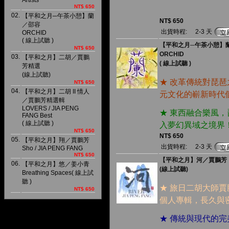
Artists
NT$ 650
02.
【平和之月─午茶小憩】蘭
NT$ 650
／邵容
出貨時程:
2-3 天
ORCHID
( 線上試聽 )
【平和之月─午茶小憩】
NT$ 650
ORCHID
03.
【平和之月】二胡／賈鵬
( 線上試聽 )
芳精選
(線上試聽)
★ 改革傳統對琵
NT$ 650
04.
【平和之月】二胡 II 情人
元文化的嶄新時代
／賈鵬芳精選輯
LOVERS / JIA PENG
★ 東西融合樂風
FANG Best
( 線上試聽 )
入夢幻異域之境界
NT$ 650
NT$ 650
05.
【平和之月】翔／賈鵬芳
出貨時程:
2-3 天
Sho / JIA PENG FANG
NT$ 650
【平和之月】河／賈鵬芳
06.
【平和之月】悠／姜小青
(線上試聽)
Breathing Spaces( 線上試
聽 )
★ 旅日二胡大師
NT$ 650
個人專輯，長久與
★ 傳統與現代的