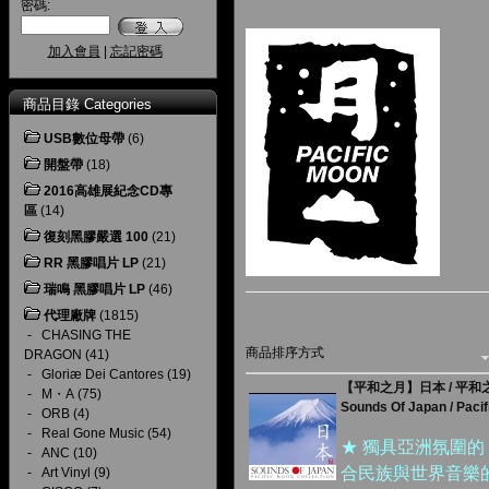
密碼:
加入會員
|
忘記密碼
商品目錄 Categories
USB數位母帶
(6)
開盤帶
(18)
2016高雄展紀念CD專
區
(14)
復刻黑膠嚴選 100
(21)
RR 黑膠唱片 LP
(21)
瑞鳴 黑膠唱片 LP
(46)
代理廠牌
(1815)
-
CHASING THE
商品排序方式
DRAGON
(41)
-
Gloriæ Dei Cantores
(19)
【平和之月】日本 / 平
-
M・A
(75)
Sounds Of Japan / Pacif
-
ORB
(4)
-
Real Gone Music
(54)
★ 獨具亞洲氛圍的 
-
ANC
(10)
合民族與世界音樂
-
Art Vinyl
(9)