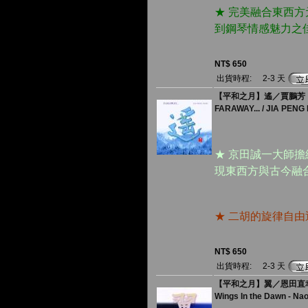
★ 完美融合東西
到鋼琴情感魅力之
NT$ 650
出貨時程:
2-3 天
【平和之月】遙／賈鵬芳
FARAWAY... / JIA PENG
★ 京田誠一大師
現東西方與古今融
★ 二胡的旋律自
NT$ 650
出貨時程:
2-3 天
【平和之月】翼／恩田直
Wings In the Dawn - Na