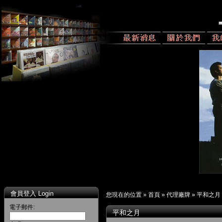
會員登入 Login
您現在的位置 »
首頁
»
代理廠牌
»
平和之月
電子郵件:
平和之月