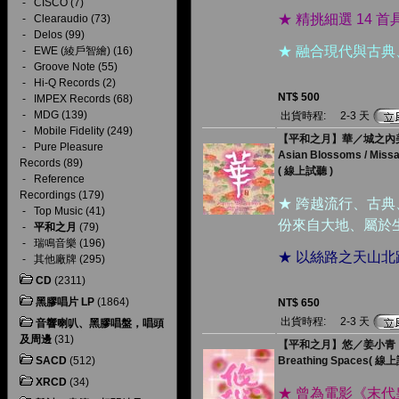
-
CISCO
(7)
★ 精挑細選 14
-
Clearaudio
(73)
-
Delos
(99)
★ 融合現代與古
-
EWE (綾戶智繪)
(16)
-
Groove Note
(55)
-
Hi-Q Records
(2)
NT$ 500
-
IMPEX Records
(68)
-
MDG
(139)
出貨時程:
2-3 天
-
Mobile Fidelity
(249)
【平和之月】華／城之內
-
Pure Pleasure
Asian Blossoms / Missa
Records
(89)
( 線上試聽 )
-
Reference
Recordings
(179)
★ 跨越流行、古
-
Top Music
(41)
份來自大地、屬於
-
平和之月
(79)
-
瑞鳴音樂
(196)
★ 以絲路之天山
-
其他廠牌
(295)
CD
(2311)
黑膠唱片 LP
(1864)
NT$ 650
出貨時程:
2-3 天
音響喇叭、黑膠唱盤，唱頭
及周邊
(31)
【平和之月】悠／姜小青
SACD
(512)
Breathing Spaces( 線
XRCD
(34)
★ 曾為電影《末