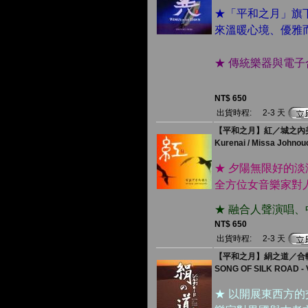
★「平和之月」旗
來溫暖心境、優雅
★ 傳統樂器與電
NT$ 650
出貨時程:
2-3 天
【平和之月】紅／城之內
Kurenai / Missa Johnou
★ 夕陽無限好的
全方位女音樂家對
★ 融合人聲演唱
NT$ 650
出貨時程:
2-3 天
【平和之月】絹之道／合
SONG OF SILK ROAD - V
★ 以開展東西方