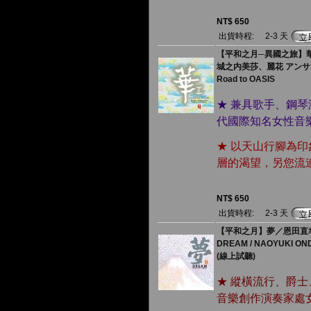
NT$ 650
出貨時程:
2-3 天
【平和之月─異國之旅】華 
城之内美莎、麗花 アン
Road to OASIS
★ 兼具歌手、鋼
代國際知名女性音
★ 以天山行腳為
層的渴望，另您流
NT$ 650
出貨時程:
2-3 天
【平和之月】夢／恩田直
DREAM / NAOYUKI ON
(線上試聽)
★ 縱橫流行、爵
音樂創作演奏家處