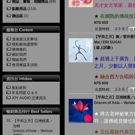
雜誌，書籍，相關精品
(69)
天才女古箏家，最
點數商品
(214)
★ 在嫻熟的傳統
贈品區
(2)
NT$ 650
出貨時程:
2-3 天
服務台 Content
【平和之月】舞／菅井愛
退換貨注意事項
Mai / ERI SUGAI
隱私權保護聲明
( 線上試聽 )
購物條約
關於我們
★ 超過上千廣告
聯絡我們
會員權益及須知
之月」少數以人聲
★ 融合西方合唱
資訊台 Infobox
NT$ 650
集點規則
出貨時程:
2-3 天
常見問題 Q ＆ A
【平和之月】亞洲精選／
JOY AUDIO 交通資訊
Graces of Asia – Variou
暢銷商品排行 Best Sellers
★ 將古老神祕東
01.
符，讓傳統音樂也
【平和之月】亞洲精選／
合輯
Graces of Asia – Various
★ 五位最能代表