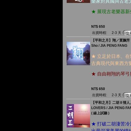
樂家對異國與古老
★ 展現古老樂器
NT$ 650
出貨時程:
2-3 天
【平和之月】翔／賈鵬芳
Sho / JIA PENG FANG
★ 立足於日本、
古典現代與東西方
★ 自由翱翔的琴
NT$ 650
出貨時程:
2-3 天
【平和之月】二胡 II 情
LOVERS / JIA PENG FA
( 線上試聽 )
★ 打破二胡淒苦
出最深邃美麗的情