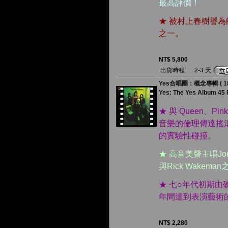
最高評價！
★ 被村上春樹譽
之一。
NT$ 5,800
出貨時程:
2-3 天
Yes合唱團：概念專輯 ( 180 
Yes: The Yes Album 45
★ 與 Queen、Pin
音樂的倫理傳達搖
的實驗性碰撞。
★ 高音美聲主唱Jon 
與Rick Wakem
★ 七○年代初期由硬
年間達到表演藝術
NT$ 2,280