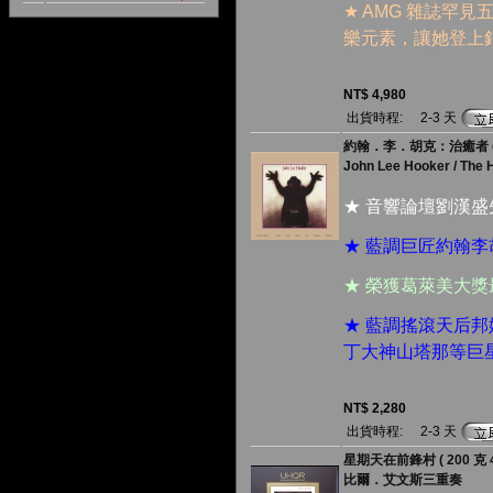
★ AMG 雜誌罕
樂元素，讓她登上
NT$ 4,980
出貨時程:
2-3 天
約翰．李．胡克：治癒者 ( 18
John Lee Hooker / The 
★ 音響論壇劉漢
★ 藍調巨匠約翰
★ 榮獲葛萊美大
★ 藍調搖滾天后
丁大神山塔那等巨
NT$ 2,280
出貨時程:
2-3 天
星期天在前鋒村 ( 200 克 4
比爾．艾文斯三重奏