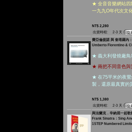
★ 全音音樂網站
一九九O年代次文
NT$ 2,280
出貨時程:
2-3 天
費亞倫提諾 與 奎塔羅內：變形 
Umberto Fiorentino & C
★ 義大利發燒廠
★ 兩把不同音色
★ 在75平米的夜
製，還原最真實的
NT$ 1,380
出貨時程:
2-3 天
與法蘭克．辛納屈一起歌舞（1
Frank Sinatra：Sing And
1STEP Numbered Limite