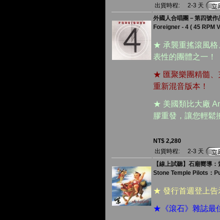
出貨時程:
2-3 天
外國人合唱團－第四號作品 ( 1
Foreigner - 4 ( 45 RPM 
★ 承襲重搖滾風格
表性的團體之一！
★ 匯聚樂團精髓
重新混音版本！
★ 美國類比大廠 Anal
膠重發，讓您輕鬆
NT$ 2,280
出貨時程:
2-3 天
【線上試聽】石廟嚮導：紫 ( 1
Stone Temple Pilots：P
★ 發行首週登上
★《滾石》雜誌最