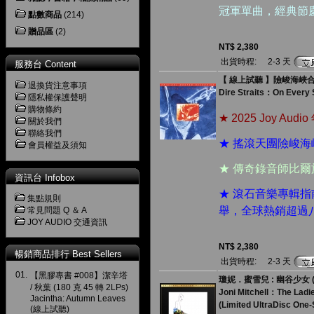
冠軍單曲，經典節
點數商品
(214)
贈品區
(2)
NT$ 2,380
出貨時程:
2-3 天
服務台 Content
【 線上試聽 】險峻海峽合唱團
退換貨注意事項
Dire Straits：On Every 
隱私權保護聲明
購物條約
★ 2025 Joy A
關於我們
聯絡我們
★ 搖滾天團險峻
會員權益及須知
★ 傳奇錄音師比
資訊台 Infobox
★ 滾石音樂專輯
集點規則
舉，全球熱銷超過
常見問題 Q ＆ A
JOY AUDIO 交通資訊
NT$ 2,380
暢銷商品排行 Best Sellers
出貨時程:
2-3 天
01.
【黑膠專書 #008】潔辛塔
瓊妮．蜜雪兒 : 幽谷少女 ( 18
/ 秋葉 (180 克 45 轉 2LPs)
Joni Mitchell：The Ladi
Jacintha: Autumn Leaves
(Limited UltraDisc One
(線上試聽)