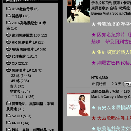
伊布拉印飛列 演唱 / 卡查
康貝塞康多 合唱 / 歐瑪拉
USB數位母帶
(6)
Buena Vista Social Club
開盤帶
(18)
2016高雄展紀念CD專
★ 音響論壇劉漢
區
(14)
★ 因知名紀錄片
復刻黑膠嚴選 100
(22)
茄味，帶您回到古
RR 黑膠唱片 LP
(21)
瑞鳴 黑膠唱片 LP
(46)
★ 集結國寶老藝
代理廠牌
(1817)
★ 網羅古巴四代
CD
(2313)
黑膠唱片 LP
(1870)
-
33 轉
(1448)
NT$ 4,380
-
45 轉
(286)
出貨時程:
2-3 天
古典
(32)
非古典
(254)
瑪麗亞凱莉：祝福（ 180 克 
-
二手唱片
(136)
Mariah Carey：Merry Ch
音響喇叭、黑膠唱盤，唱頭
★ 有史以來最暢
及周邊
(31)
SACD
(513)
★ 天后歌唱生涯
XRCD
(34)
★ 歌藝無雙美聲
雜誌，書籍，相關精品
(69)