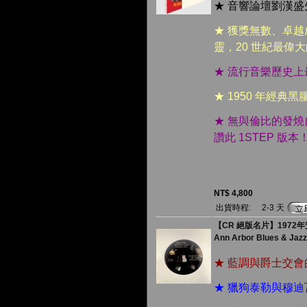
★ 音響論壇劉漢
★ 獲獎無數、卓
靈，20 世紀最偉
★ 流行音樂歷史
★ 1950 年經典
★ 無與倫比的發
讚此 1STEP 版本
NT$ 4,800
出貨時程:
2-3 天
【CR 絕版名片】1972年安
Ann Arbor Blues & Jazz
★ 藍調與爵士交
★ 獵狗泰勒與穆