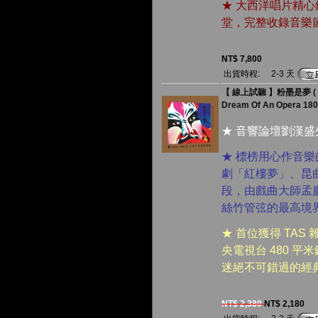
★ 大西洋唱片精
堂，完整收錄音樂
NT$ 7,800
出貨時程:
2-3 天
【 線上試聽 】粉墨是夢 ( 18
Dream Of An Opera 180
★ 音響論壇劉漢
★ 標榜用心作音
劇「紅樓夢」、昆
段，由戲曲大師孟
絲竹管弦的最高境
★ 首位獲得 TAS
央電視台 480 
迷絕不可錯過的經
NT$ 2,380
NT$ 2,180