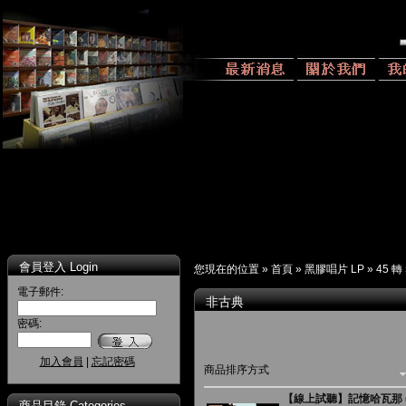
會員登入 Login
您現在的位置 »
首頁
»
黑膠唱片 LP
»
45 轉
電子郵件:
非古典
密碼:
加入會員
|
忘記密碼
商品排序方式
【線上試聽】記憶哈瓦那 ( 18
商品目錄 Categories