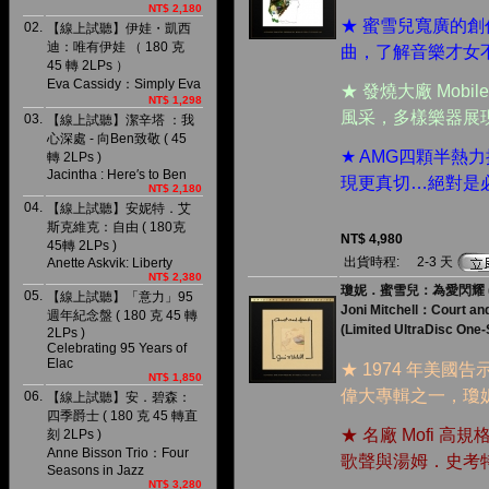
NT$ 2,180
★ 蜜雪兒寬廣的
02.
【線上試聽】伊娃・凱西
迪：唯有伊娃 （ 180 克
曲，了解音樂才女不
45 轉 2LPs ）
Eva Cassidy：Simply Eva
★ 發燒大廠 Mobi
NT$ 1,298
風采，多樣樂器展
03.
【線上試聽】潔辛塔 ：我
心深處 - 向Ben致敬 ( 45
★ AMG四顆半熱
轉 2LPs )
Jacintha : Here′s to Ben
現更真切…絕對是
NT$ 2,180
04.
【線上試聽】安妮特．艾
斯克維克：自由 ( 180克
NT$ 4,980
45轉 2LPs )
出貨時程:
2-3 天
Anette Askvik: Liberty
NT$ 2,380
瓊妮．蜜雪兒：為愛閃耀 ( 18
05.
【線上試聽】「意力」95
Joni Mitchell：Court an
週年紀念盤 ( 180 克 45 轉
(Limited UltraDisc One
2LPs )
Celebrating 95 Years of
Elac
★ 1974 年美國
NT$ 1,850
偉大專輯之一，瓊
06.
【線上試聽】安．碧森：
四季爵士 ( 180 克 45 轉直
★ 名廠 Mofi
刻 2LPs )
Anne Bisson Trio：Four
歌聲與湯姆．史考
Seasons in Jazz
NT$ 3,280