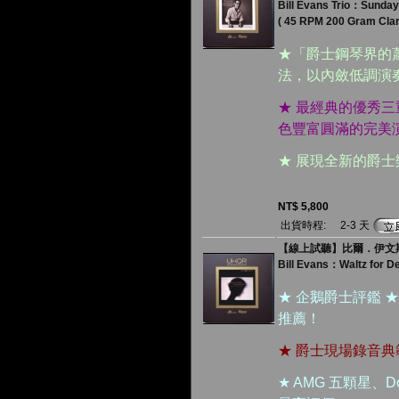
Bill Evans Trio：Sunday
( 45 RPM 200 Gram Clari
★「爵士鋼琴界的
法，以內斂低調演
★ 最經典的優秀
色豐富圓滿的完美
★ 展現全新的爵
NT$ 5,800
出貨時程:
2-3 天
【線上試聽】比爾．伊文斯：給
Bill Evans：Waltz for D
★ 企鵝爵士評鑑 ★★★★ 
推薦！
★ 爵士現場錄音
★ AMG 五顆星、