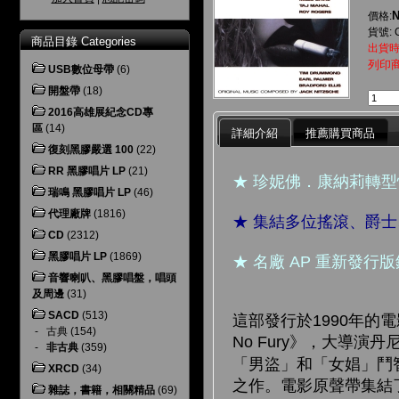
N
價格:
貨號: 
商品目錄 Categories
出貨時
列印
USB數位母帶
(6)
開盤帶
(18)
2016高雄展紀念CD專
區
(14)
詳細介紹
推薦購買商品
復刻黑膠嚴選 100
(22)
RR 黑膠唱片 LP
(21)
★ 珍妮佛．康納莉轉
瑞鳴 黑膠唱片 LP
(46)
代理廠牌
(1816)
★ 集結多位搖滾、爵
CD
(2312)
黑膠唱片 LP
(1869)
★ 名廠 AP 重新發
音響喇叭、黑膠唱盤，唱頭
及周邊
(31)
SACD
(513)
這部發行於1990年的電影，
-
古典
(154)
No Fury》，大導
-
非古典
(359)
「男盜」和「女娼」鬥
XRCD
(34)
之作。電影原聲帶集結
雜誌，書籍，相關精品
(69)