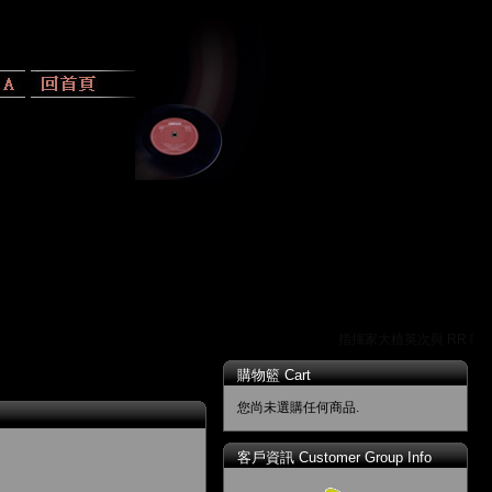
指揮家大植英次與 RR 唱片
購物籃 Cart
您尚未選購任何商品.
客戶資訊 Customer Group Info