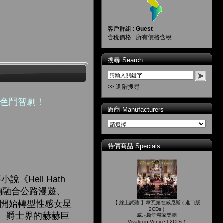
客戶群組 :
Guest
含稅價格 : 所有價格含稅
搜尋 Search
>> 進階搜尋
黑色鬥智劇！
廠商 Manufacturers
特價商品 Specials
說《Hell Hath
齣融合公路漫遊、
莉開始轉型性感女星
【 線上試聽 】韋瓦第在威尼斯 ( 進口版
2CDs )
、爵士界的赫赫巨
威尼斯詮釋家樂團
Vivaldi in Venice ( 2CDs )