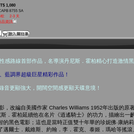
T$ 1,080
CAPB 8755 SA
程:
2-3 天
商品資訊
型性感路線首部作品，名導演丹尼斯．霍柏精心打造激情
士、藍調界超級巨星精彩作品！
行版錄音更顯強大，開闊空間感更顯天碟意境！
改編自美國作家 Charles Williams 1952年出版的原著小
演丹尼斯．霍柏延續他在名片《逍遙騎士》的功力，描繪出一
智的黑色電影；這也是當時正值雙十年華的珍妮佛‧康納
了邁爾士．戴維斯、約翰．李．霍克、泰姬．瑪哈等搖滾