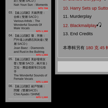
刻 ( 雙層 SACD )
Nah Youn Sun：Moments
10. Harry Sets up Sutt
NT$ 798
03.
【線上試聽】天籟男聲：
11. Murderplay
合輯 ( 雙層 SACD )
Various Artists：The
Wonderful Sounds Of
12. Blackmailplay
Male Vocals
NT$ 1,380
13. End Credits
04.
【線上試聽】瓊．拜雅：
鬥牛場上的鑽石與灰燼 ( 雙
層 SACD )
本專輯另有
180 克 45 
Joan Baez：Diamonds
and Rust in the Bullring
NT$ 1,080
05.
【線上試聽】美妙發燒女
聲 ( 雙層 SACD，兩片裝 )
艾拉・費茲傑羅等22位歌
手
The Wonderful Sounds of
Female Vocals
NT$ 1,680
06.
【線上試聽】綾戶智繪：
閃耀（雙層SACD）
Chie Ayado / SHINE
NT$ 1,080