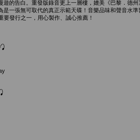
漫遊的告白。重發版錄音更上一層樓，媲美《巴黎．德州
為是一張無可取代的真正示範天碟！音樂品味和聲音水準
ctions 重要發行之一，用心製作、誠心推薦！
ay