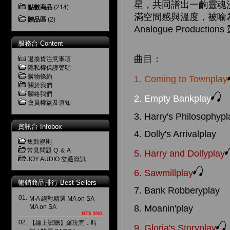
星，共同譜出一齣靈魂
點數商品
(214)
滿空間感與溫度，被喻
贈品區
(2)
Analogue Produ
服務台 Content
曲目：
退換貨注意事項
隱私權保護聲明
購物條約
1. Coming to Townplay
關於我們
聯絡我們
2. Empty Bankplay
會員權益及須知
3. Harry's Philosophypl
資訊台 Infobox
4. Dolly's Arrivalplay
集點規則
常見問題 Q ＆ A
5. Harry and Dollyplay
JOY AUDIO 交通資訊
6. Sawmillplay
暢銷商品排行 Best Sellers
7. Bank Robberyplay
01.
M‧A 絕對精選 MA on SA
8. Moanin'play
MA on SA
NT$ 990
02.
【線上試聽】羅玧宣：時
9. Gloria's Storyplay