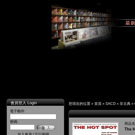
會員登入 Login
您現在的位置 »
首頁
»
SACD
»
非古典
»
電子郵件:
密碼:
商品名
The H
加入會員
|
忘記密碼