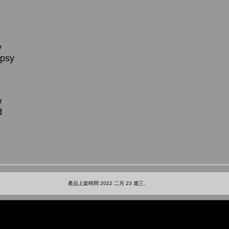
y
ypsy
w
d
產品上架時間 2022 二月 23 週三.