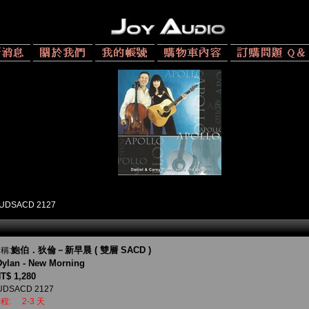
UDSACD 2127
鮑伯．狄倫－新早晨 ( 雙層 SACD )
稱:
ylan - New Morning
T$ 1,280
UDSACD 2127
程:
2-3 天