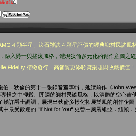
商品資訊
行，AMG 4 顆半星、滾石雜誌 4 顆星評價的經典鄉村民謠
情，融入爵士與搖滾風格，體現狄倫多元化的創作意圖之
ile Fidelity 精緻發行，高音質更添聆賞樂趣與收藏價值！
倫的第十一張錄音室專輯，延續前作《John Wesley 
kyline》等專輯之中輕鬆、閒適的鄉村民謠風格，以清脆的空
了幾許爵士調調，展現出狄倫多樣化拓展樂風的創作企圖
受歡迎的 "If Not for You" 更曾由奧麗維亞．紐