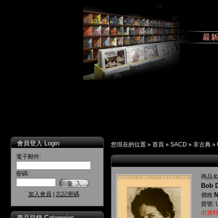
會員登入 Login
您現在的位置 »
首頁
»
SACD
»
非古典
»
電子郵件:
密碼:
商品名
Bob D
加入會員
|
忘記密碼
N
價格:
貨號: 
出貨時
商品目錄 Categories