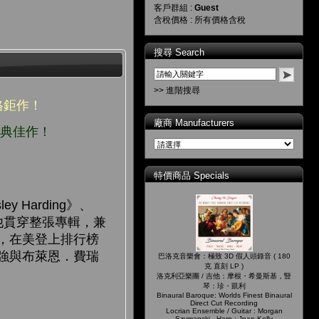
客戶群組 :
Guest
含稅價格 : 所有價格含稅
搜尋 Search
>> 進階搜尋
風格鉅作！
廠商 Manufacturers
經典佳作！
特價商品 Specials
Harding》、
心吉他貫穿整張專輯，兼
，在美登上排行榜
頓．強與布萊恩．費瑞
巴洛克音樂會：極致 3D 假人頭錄音 ( 180
克 直刻 LP )
洛克利亞樂團 / 吉他：摩根・希曼斯基，豎
琴：珍・凱利
Binaural Baroque: Worlds Finest Binaural
Direct Cut Recording
Locrian Ensemble / Guitar : Morgan
Szymanski , Harp : Jean Kelly