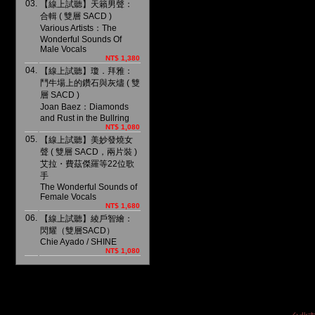
03.
【線上試聽】天籟男聲：
合輯 ( 雙層 SACD )
Various Artists：The
Wonderful Sounds Of
Male Vocals
NT$ 1,380
04.
【線上試聽】瓊．拜雅：
鬥牛場上的鑽石與灰燼 ( 雙
層 SACD )
Joan Baez：Diamonds
and Rust in the Bullring
NT$ 1,080
05.
【線上試聽】美妙發燒女
聲 ( 雙層 SACD，兩片裝 )
艾拉・費茲傑羅等22位歌
手
The Wonderful Sounds of
Female Vocals
NT$ 1,680
06.
【線上試聽】綾戶智繪：
閃耀（雙層SACD）
Chie Ayado / SHINE
NT$ 1,080