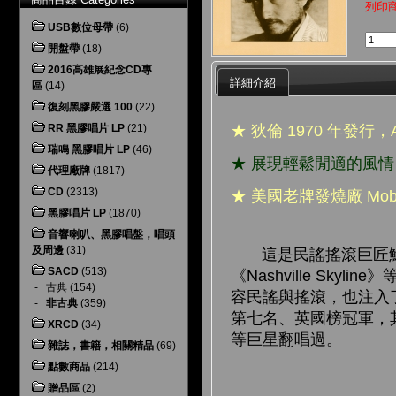
列印
USB數位母帶
(6)
開盤帶
(18)
2016高雄展紀念CD專
詳細介紹
區
(14)
復刻黑膠嚴選 100
(22)
★ 狄倫 1970 年發
RR 黑膠唱片 LP
(21)
瑞鳴 黑膠唱片 LP
(46)
★ 展現輕鬆閒適的風
代理廠牌
(1817)
CD
(2313)
★ 美國老牌發燒廠 Mob
黑膠唱片 LP
(1870)
音響喇叭、黑膠唱盤，唱頭
及周邊
(31)
這是民謠搖滾巨匠鮑伯．狄
SACD
(513)
《Nashville S
-
古典
(154)
容民謠與搖滾，也注入
-
非古典
(359)
第七名、英國榜冠軍，其中最
XRCD
(34)
等巨星翻唱過。
雜誌，書籍，相關精品
(69)
點數商品
(214)
贈品區
(2)