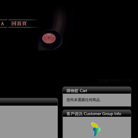
指揮家大植英次與 RR 唱
購物籃 Cart
您尚未選購任何商品.
客戶資訊 Customer Group Info