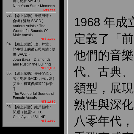
刻 ( 雙層 SACD )
Nah Youn Sun：Moments
NT$ 798
03.
【線上試聽】天籟男聲：
1968 年成
合輯 ( 雙層 SACD )
Various Artists：The
Wonderful Sounds Of
定義了「前
Male Vocals
NT$ 1,380
04.
【線上試聽】瓊．拜雅：
鬥牛場上的鑽石與灰燼 ( 雙
他們的音樂
層 SACD )
Joan Baez：Diamonds
and Rust in the Bullring
代、古典、
NT$ 1,080
05.
【線上試聽】美妙發燒女
聲 ( 雙層 SACD，兩片裝 )
類型，展現
艾拉・費茲傑羅等22位歌
手
The Wonderful Sounds of
Female Vocals
熟性與深化
NT$ 1,680
06.
【線上試聽】綾戶智繪：
閃耀（雙層SACD）
八零年代，
Chie Ayado / SHINE
NT$ 1,080