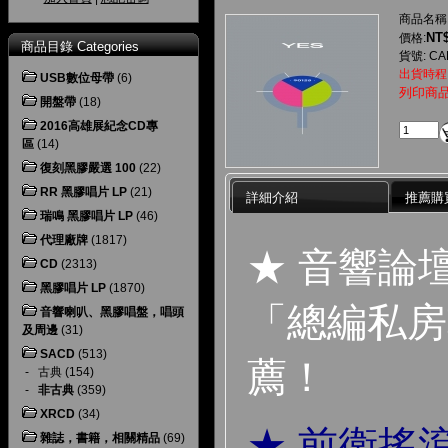
商品名稱
NT$
價格:
商品目錄 Categories
貨號: CAP
出貨時程
USB數位母帶
(6)
列印商
開盤帶
(18)
2016高雄展紀念CD專
區
(14)
復刻黑膠嚴選 100
(22)
RR 黑膠唱片 LP
(21)
詳細介紹
推薦購
瑞鳴 黑膠唱片 LP
(46)
代理廠牌
(1817)
★ 音響論
CD
(2313)
黑膠唱片 LP
(1870)
「總編私房
音響喇叭、黑膠唱盤，唱頭
及周邊
(31)
SACD
(513)
薦！
-
古典
(154)
-
非古典
(359)
XRCD
(34)
★ 前衛搖滾
雜誌，書籍，相關精品
(69)