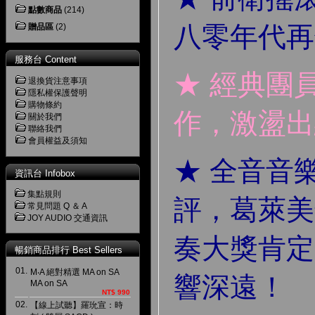
點數商品
(214)
八零年代再
贈品區
(2)
服務台 Content
★ 經典團
退換貨注意事項
隱私權保護聲明
購物條約
作，激盪出
關於我們
聯絡我們
會員權益及須知
★ 全音音
資訊台 Infobox
集點規則
評，葛萊美
常見問題 Q ＆ A
JOY AUDIO 交通資訊
奏大獎肯定
暢銷商品排行 Best Sellers
01.
M‧A 絕對精選 MA on SA
響深遠！
MA on SA
NT$ 990
02.
【線上試聽】羅玧宣：時