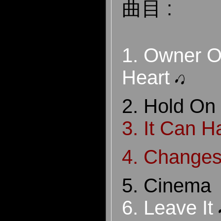
曲目 :
1.
Owner Of
Heart
2. Hold On
3. It Can 
4. Change
5. Cinema
6. Leave It