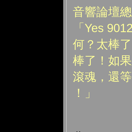
音響論壇總
「Yes 90
何？太棒了
棒了！如果
滾魂，還等
！」