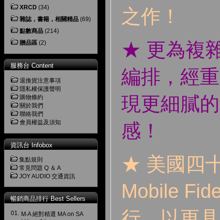
XRCD
(34)
之作！
雜誌，書籍，相關精品
(69)
點數商品
(214)
★ 更為複
贈品區
(2)
服務台 Content
編排，經重
退換貨注意事項
隱私權保護聲明
現更細膩的
購物條約
關於我們
聯絡我們
會員權益及須知
感！
資訊台 Infobox
★ 美國四
集點規則
常見問題 Q ＆ A
JOY AUDIO 交通資訊
Mobile Fi
暢銷商品排行 Best Sellers
行，以更具
01.
M‧A 絕對精選 MA on SA