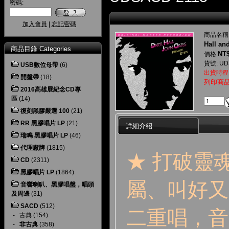
密碼:
加入會員
|
忘記密碼
商品名稱
Hall an
商品目錄 Categories
NT$
價格:
貨號: UD
USB數位母帶
(6)
出貨時程
開盤帶
(18)
列印商
2016高雄展紀念CD專
區
(14)
復刻黑膠嚴選 100
(21)
RR 黑膠唱片 LP
(21)
詳細介紹
瑞鳴 黑膠唱片 LP
(46)
代理廠牌
(1815)
★ 打破靈
CD
(2311)
黑膠唱片 LP
(1864)
屬、叫好又
音響喇叭、黑膠唱盤，唱頭
及周邊
(31)
SACD
(512)
二重唱，音
-
古典
(154)
-
非古典
(358)