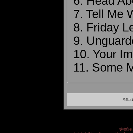
6. Head Ab
7. Tell Me
8. Friday 
9. Unguard
10. Your Im
11. Some 
產品上架
版權所有 2