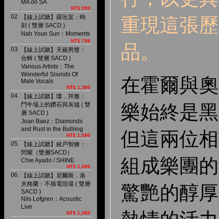
MA on SA
NT$ 990
02.
【線上試聽】羅玧宣：時
重現這張歷
刻 ( 雙層 SACD )
Nah Youn Sun：Moments
NT$ 798
品。
03.
【線上試聽】天籟男聲：
合輯 ( 雙層 SACD )
Various Artists：The
Wonderful Sounds Of
在霍爾與奧
Male Vocals
NT$ 1,380
04.
【線上試聽】瓊．拜雅：
鬥牛場上的鑽石與灰燼 ( 雙
樂始終是黑
層 SACD )
Joan Baez：Diamonds
and Rust in the Bullring
但這兩位相
NT$ 1,080
05.
【線上試聽】綾戶智繪：
閃耀（雙層SACD）
組成樂團的
Chie Ayado / SHINE
NT$ 1,080
06.
【線上試聽】尼爾斯．洛
夫格蘭：不插電現場 ( 雙層
驚艷的醇厚
SACD )
Nils Lofgren：Acoustic
Live
NT$ 1,080