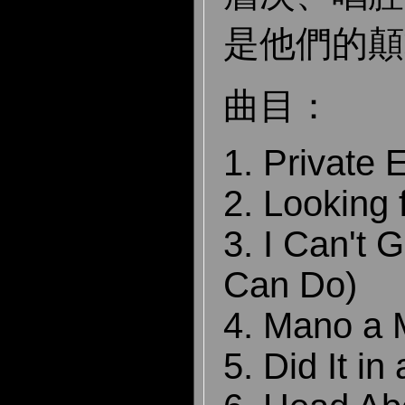
是他們的顛
曲目：
1. Private 
2. Looking 
3. I Can't 
Can Do)
4. Mano a
5. Did It in