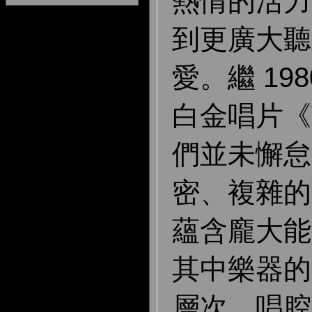
熱情的活力
到更廣大聽
愛。繼 19
白金唱片《V
們並未懈怠
密、複雜的
蘊含龐大能
其中樂器的
層次、唱腔