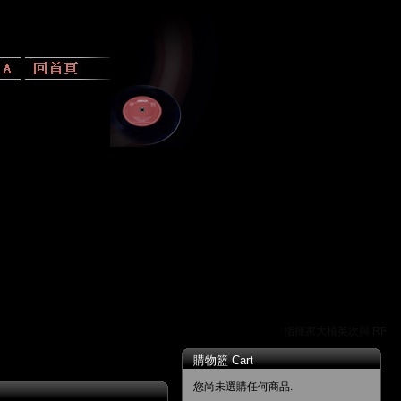
指揮家大植英次與 RR 唱
購物籃 Cart
您尚未選購任何商品.