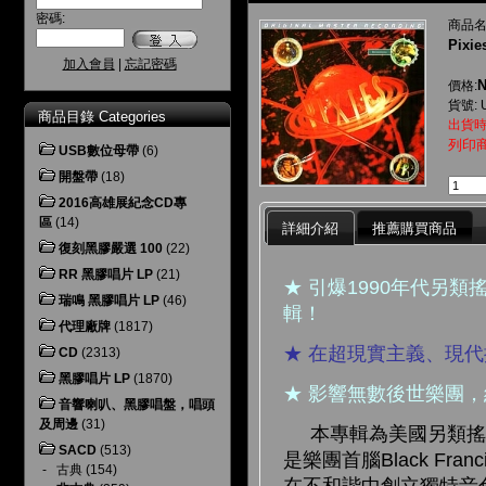
密碼:
商品名
Pixi
加入會員
|
忘記密碼
N
價格:
貨號: 
商品目錄 Categories
出貨時
列印
USB數位母帶
(6)
開盤帶
(18)
2016高雄展紀念CD專
區
(14)
詳細介紹
推薦購買商品
復刻黑膠嚴選 100
(22)
RR 黑膠唱片 LP
(21)
★ 引爆1990年代另
瑞鳴 黑膠唱片 LP
(46)
輯！
代理廠牌
(1817)
★ 在超現實主義、現
CD
(2313)
黑膠唱片 LP
(1870)
★ 影響無數後世樂團
音響喇叭、黑膠唱盤，唱頭
及周邊
(31)
本專輯為美國另類搖滾經
SACD
(513)
是樂團首腦Black Fr
-
古典
(154)