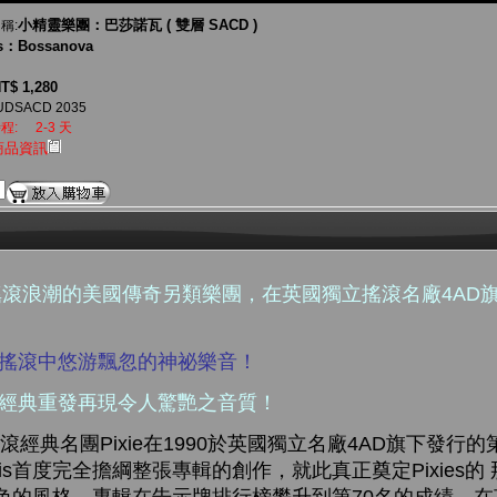
小精靈樂團：巴莎諾瓦 ( 雙層 SACD )
稱:
es：Bossanova
T$ 1,280
UDSACD 2035
程:
2-3 天
商品資訊
類搖滾浪潮的美國傳奇另類樂團，在英國獨立搖滾名廠4AD
代搖滾中悠游飄忽的神祕樂音！
，經典重發再現令人驚艷之音質！
典名團Pixie在1990於英國獨立名廠4AD旗下發行
ancis首度完全擔綱整張專輯的創作，就此真正奠定Pixies