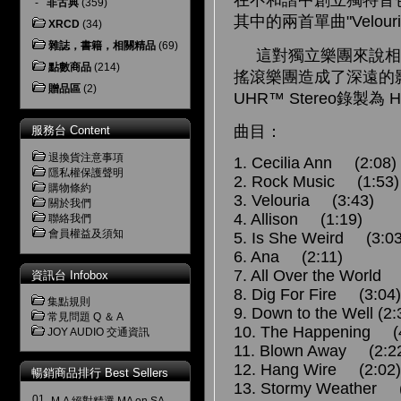
在不和諧中創立獨特音
-
非古典
(359)
其中的兩首單曲"Velour
XRCD
(34)
雜誌，書籍，相關精品
(69)
這對獨立樂團來說相當
點數商品
(214)
搖滾樂團造成了深遠的影響
贈品區
(2)
UHR™ Stereo錄製為
曲目：
服務台 Content
退換貨注意事項
1. Cecilia Ann (2:08)
隱私權保護聲明
2. Rock Music (1:53)
購物條約
3. Velouria (3:43)
關於我們
4. Allison (1:19)
聯絡我們
會員權益及須知
5. Is She Weird (3:03
6. Ana (2:11)
7. All Over the World 
資訊台 Infobox
8. Dig For Fire (3:04
集點規則
9. Down to the Well (2:
常見問題 Q ＆ A
10. The Happening (
JOY AUDIO 交通資訊
11. Blown Away (2:2
12. Hang Wire (2:02
暢銷商品排行 Best Sellers
13. Stormy Weather (
01.