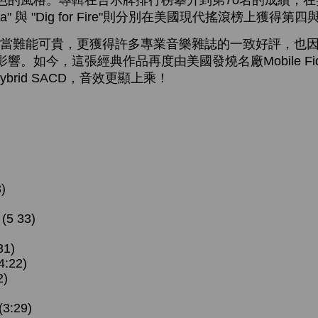
色的風格。專輯在告示牌排行榜攀升到第70名的成績，
ia" 與 "Dig for Fire"則分別在美國現代搖滾榜上獲
難能可貴，更獲得許多專業音樂雜誌的一致好評，也因此
。如今，這張經典作品再度由美國發燒名廠Mobile Fide
 Hybrid SACD，音效更顯上乘！
)
(5 33)
)
31)
4:22)
2)
)
3:29)