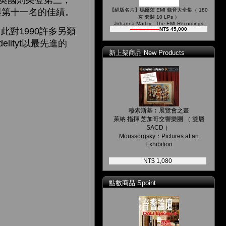
在英國則榮登第三，
【絕版名片】瑪爾茨 EMI 錄音大全集（ 180
得第四與第十一名的佳績。
克 套裝 10 LPs ）
Johanna Martzy - The EMI Recordings
對1990許多另類
NT$ 49,800
NT$ 45,000
lityt以最先進的
新上架商品 New Products
穆索斯基︰展覽會之畫
萊納 指揮 芝加哥交響樂團 （ 雙層
SACD ）
Moussorgsky：Pictures at an
Exhibition
NT$ 1,080
點數商品 Spoint