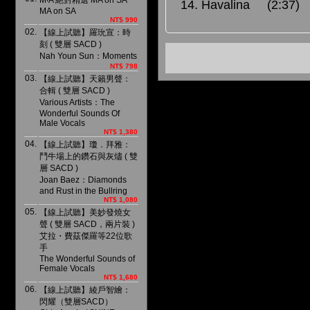
M‧A 絕對精選 MA on SA
14. Havalina (2:37)
MA on SA
NT$ 990
02.
【線上試聽】羅玧宣：時
刻 ( 雙層 SACD )
Nah Youn Sun：Moments
NT$ 798
03.
【線上試聽】天籟男聲：
合輯 ( 雙層 SACD )
Various Artists：The
Wonderful Sounds Of
Male Vocals
NT$ 1,380
04.
【線上試聽】瓊．拜雅：
鬥牛場上的鑽石與灰燼 ( 雙
層 SACD )
Joan Baez：Diamonds
and Rust in the Bullring
NT$ 1,080
05.
【線上試聽】美妙發燒女
聲 ( 雙層 SACD，兩片裝 )
艾拉・費茲傑羅等22位歌
手
The Wonderful Sounds of
Female Vocals
NT$ 1,680
06.
【線上試聽】綾戶智繪：
閃耀（雙層SACD）