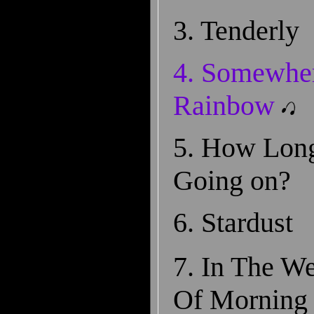
3. Tenderly
4.
Somewher
Rainbow
5. How Lon
Going o­n?
6. Stardust
7. In The W
Of Morning