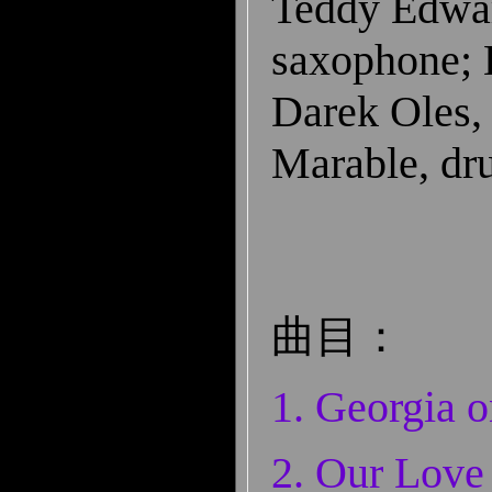
Teddy Edwar
saxophone; 
Darek Oles,
Marable, dr
曲目：
1.
Georgia 
2.
Our Love 