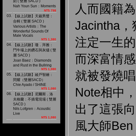
刻 ( 雙層 SACD )
人而國籍為
Nah Youn Sun：Moments
NT$ 798
03.
【線上試聽】天籟男聲：
Jacint
合輯 ( 雙層 SACD )
Various Artists：The
Wonderful Sounds Of
Male Vocals
注定一生的
NT$ 1,380
04.
【線上試聽】瓊．拜雅：
鬥牛場上的鑽石與灰燼 ( 雙
而深富情感
層 SACD )
Joan Baez：Diamonds
and Rust in the Bullring
NT$ 1,080
就被發燒唱片
05.
【線上試聽】綾戶智繪：
閃耀（雙層SACD）
Chie Ayado / SHINE
Note相中
NT$ 1,080
06.
【線上試聽】尼爾斯．洛
夫格蘭：不插電現場 ( 雙層
SACD )
出了這張向
Nils Lofgren：Acoustic
Live
NT$ 1,080
風大師Ben 