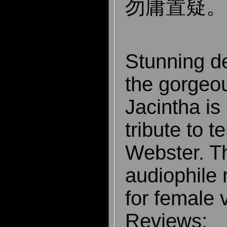
勿庸置疑。
Stunning d
the gorgeo
Jacintha is
tribute to 
Webster. Th
audiophile 
for female 
Reviews: