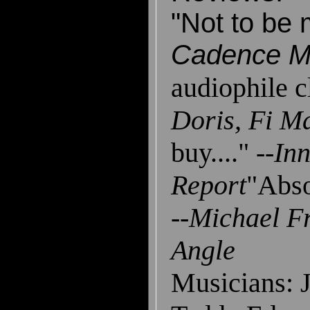
"Not to be 
Cadence M
audiophile c
Doris, Fi M
buy...."
--In
Report
"Abso
--Michael F
Angle
Musicians: J