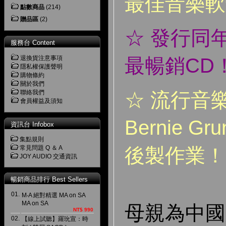
最佳音樂軟
點數商品
(214)
贈品區
(2)
☆ 發行同
服務台 Content
退換貨注意事項
最暢銷CD
隱私權保護聲明
購物條約
關於我們
聯絡我們
☆ 流行音
會員權益及須知
Bernie G
資訊台 Infobox
集點規則
常見問題 Q ＆ A
後製作業
！
JOY AUDIO 交通資訊
暢銷商品排行 Best Sellers
01.
M‧A 絕對精選 MA on SA
MA on SA
母親為中國
NT$ 990
02.
【線上試聽】羅玧宣：時