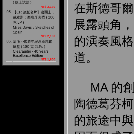
( 線上試聽 )
在斯德哥爾
NT$ 2,180
05.
【CR 絕版名片】邁爾士．
戴維斯︰西班牙素描 ( 200
展露頭角，
克 LP )
Miles Davis：Sketches of
Spain
NT$ 2,150
的演奏風格
06.
清澈 - 40週年紀念卓越鑑
聽盤 ( 180 克 2LPs )
Clearaudio - 40 Years
道。
Excellence Edition
NT$ 1,850
MA 的
陶德葛芬柯
的旅途中與