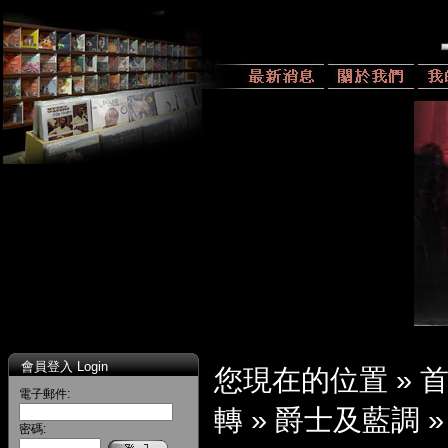
會員登入 Login
您現在的位置 »
電子郵件:
轉
»
爵士及藍調
密碼: