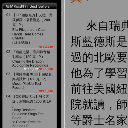
暢銷商品排行 Best Sellers
01.
【CR 絕版名片】艾拉．費
茲傑羅︰掌聲響起（ 200
來自瑞典
克 LP ）
Ella Fitzgerald：Clap
Hands Here Comes
斯藍德斯是
Charlie!
( 線上試聽 )
NT$ 2,650
02.
「追龍之樂」直刻錄音精
過的北歐要角
彩匯集 ( 180 克 LP )
Chasing the Dragon
Audiophile Recordings
他為了學習
NT$ 1,700
NT$ 1,580
03.
【黑膠專書 #022】超級音
樂測試片（180 克 LP）
Music-PickUp Test
前往美國紐
Record
NT$ 1,480
04.
【CR 絕版名片】貝拉方
院就讀，師承 
堤：演唱藍調 ( 200 克 LP
)
Harry Belafonte:
Belafonte Sings The
等爵士名家
Blues
✯ Classic Records
Sealed LP