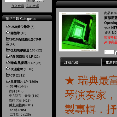
加入會員
|
忘記密碼
商品名稱
麥瑟斯
商品目錄 Categories
Openin
USB數位母帶
(6)
NT$
價格:
貨號: M0
開盤帶
(18)
出貨時程
2016高雄展紀念CD專
列印商
區
(14)
復刻黑膠嚴選 100
(22)
RR 黑膠唱片 LP
(21)
詳細介紹
推薦購
瑞鳴 黑膠唱片 LP
(46)
代理廠牌
(1816)
CD
(2312)
★ 瑞典最
黑膠唱片 LP
(1869)
-
33 轉
(1448)
琴演奏家，
古典
(319)
東方語言、音樂
(110)
流行 其他
(418)
製專輯，抒
爵士及藍調
(601)
-
45 轉
(285)
-
二手唱片
(136)