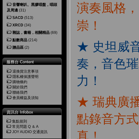
演奏風格，
音響喇叭、黑膠唱盤，唱頭
及周邊
(31)
SACD
(513)
崇！
XRCD
(34)
雜誌，書籍，相關精品
(69)
點數商品
(214)
★ 史坦威
贈品區
(2)
奏，音色璀
服務台 Content
退換貨注意事項
力！
隱私權保護聲明
購物條約
關於我們
聯絡我們
★ 瑞典廣
會員權益及須知
資訊台 Infobox
點錄音方式
集點規則
常見問題 Q ＆ A
真！
JOY AUDIO 交通資訊