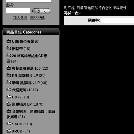
密碼:
對不起, 目前尚無商品符合您的搜尋要件.
再試一次?
加入會員
|
忘記密碼
關鍵字:
商品目錄 Categories
USB數位母帶
(6)
開盤帶
(18)
2016高雄展紀念CD專
區
(14)
復刻黑膠嚴選 100
(22)
RR 黑膠唱片 LP
(21)
瑞鳴 黑膠唱片 LP
(46)
代理廠牌
(1817)
CD
(2313)
黑膠唱片 LP
(1870)
音響喇叭、黑膠唱盤，唱頭
及周邊
(31)
SACD
(513)
XRCD
(34)