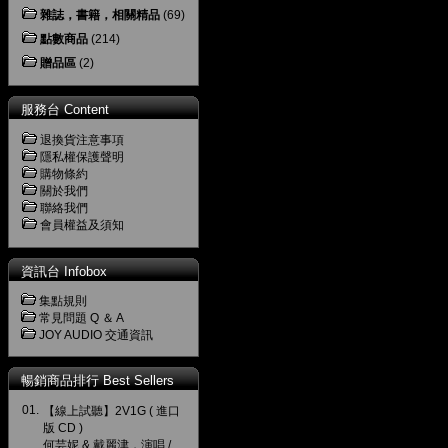
雜誌，書籍，相關精品
(69)
點數商品
(214)
贈品區
(2)
服務台 Content
退換貨注意事項
隱私權保護聲明
購物條約
關於我們
聯絡我們
會員權益及須知
資訊台 Infobox
集點規則
常見問題 Q ＆ A
JOY AUDIO 交通資訊
暢銷商品排行 Best Sellers
01.
【線上試聽】2V1G ( 進口
版 CD )
何芸妮 & 戴麗津，演唱 /