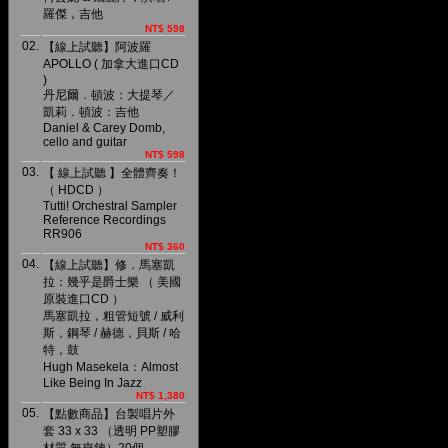
羅傑，吉他
NT$ 598
02.
【線上試聽】阿波羅
APOLLO ( 加拿大進口CD
)
丹尼爾．頓波：大提琴／
凱莉．頓波：吉他
Daniel & Carey Domb,
cello and guitar
NT$ 598
03.
【 線上試聽 】全體齊奏！
（ HDCD ）
Tutti! Orchestral Sampler
Reference Recordings
RR906
NT$ 360
04.
【線上試聽】修．馬塞凱
拉：幾乎是爵士樂 （ 美國
原裝進口CD ）
馬塞凱拉，粗管短號 / 威利
斯，鋼琴 / 赫德，貝斯 / 哈
特，鼓
Hugh Masekela：Almost
Like Being In Jazz
NT$ 1,380
05.
【點數商品】台製唱片外
套 33 x 33 （透明 PP塑膠