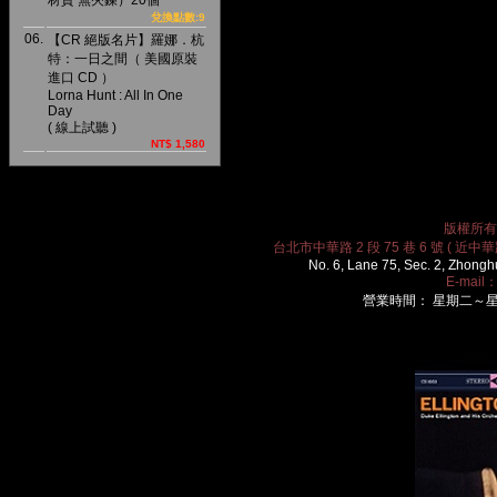
材質 無夾鍊）20個
兌換點數:9
06.
【CR 絕版名片】羅娜．杭
特：一日之間（ 美國原裝
進口 CD ）
Lorna Hunt : All In One
Day
( 線上試聽 )
NT$ 1,580
版權所有 2
台北市中華路 2 段 75 巷 6 號 ( 近中華路
No. 6, Lane 75, Sec. 2, Zhongh
E-mail
營業時間： 星期二～星期