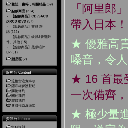
「阿里郎」
雜誌，書籍，相關精品
(69)
點數商品
(214)
-
【點數商品】CD /SACD
帶入日本！
/XRCD /DVD
(57)
-
【點數商品】書籍 雜
誌
(111)
-
【點數商品】軟體&音響附
★ 優雅高
件、其他
(15)
-
【點數商品】黑膠唱片
LP
(31)
嗓音，令人
贈品區
(2)
服務台 Content
★ 16 首
退換貨注意事項
隱私權保護聲明
一次備齊，
購物條約
關於我們
聯絡我們
會員權益及須知
★ 極少量
資訊台 Infobox
集點規則