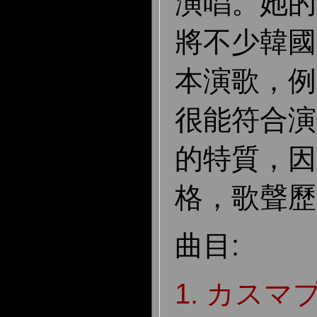
演唱。她的
將不少韓國
本演歌，例
很能符合演
的特質，因
格，歌聲歷
曲目:
1. カスマ