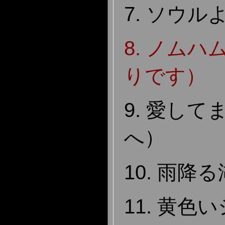
7. ソウ
8. ノム
りです）
9. 愛し
へ）
10. 雨降
11. 黄色