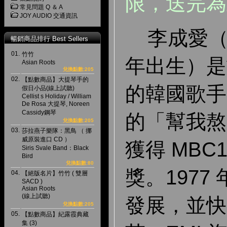
限，送完為
常見問題 Q ＆ A
JOY AUDIO 交通資訊
李成愛（이
暢銷商品排行 Best Sellers
01.
竹竹
年出生）是於
Asian Roots
兌換點數:205
02.
【點數商品】大提琴手的
的韓國歌手，
假日小品(線上試聽)
Cellist s Holiday / William
De Rosa 大提琴, Noreen
Cassidy鋼琴
的「幫我熬
兌換點數:205
03.
莎拉燕子樂隊：黑鳥 （ 挪
威原裝進口 CD ）
獲得 MBC
Siris Svale Band：Black
Bird
兌換點數:80
獎。1977
04.
【絕版名片】竹竹 ( 雙層
SACD )
Asian Roots
(線上試聽)
發展，並快
兌換點數:205
05.
【點數商品】紀露霞典藏
集 (3)