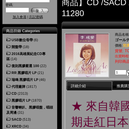
商品】CD /SACD 
密碼:
11280
加入會員
|
忘記密碼
商品目錄 Categories
商品名稱
ゴール
USB數位母帶
(6)
兌換
價格:
開盤帶
(18)
貨號: TO
2016高雄展紀念CD專
出貨時程
區
(14)
列印商
復刻黑膠嚴選 100
(22)
RR 黑膠唱片 LP
(21)
瑞鳴 黑膠唱片 LP
(46)
詳細介紹
推薦購
代理廠牌
(1817)
CD
(2313)
黑膠唱片 LP
(1870)
★ 來自韓國
音響喇叭、黑膠唱盤，唱頭
及周邊
(31)
期走紅日本
SACD
(513)
XRCD
(34)