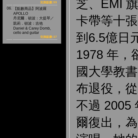
芝、EMI
兌換點數:99
06.
【點數商品】阿波羅
APOLLO
卡帶等十張
丹尼爾．頓波：大提琴／
凱莉．頓波：吉他
Daniel & Carey Domb,
cello and guitar
到6.5億
兌換點數:37
1978 年
國大學教書
布退役，從
不過 200
爾復出，為