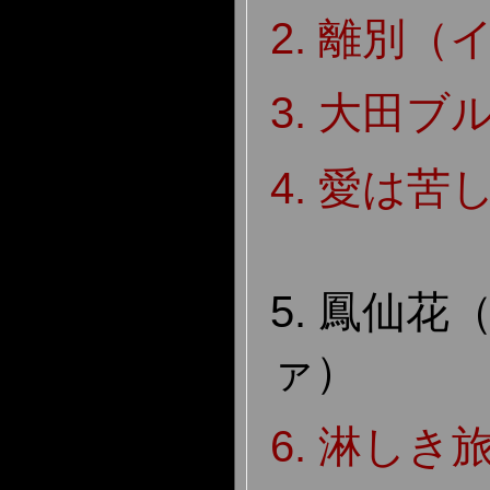
2. 離別（
3. 大田ブ
4. 愛は
5. 鳳仙
ァ）
6. 淋しき