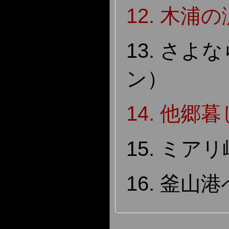
12. 木浦の
13. さよ
ン）
14. 他郷暮
15. ミアリ
16. 釜山