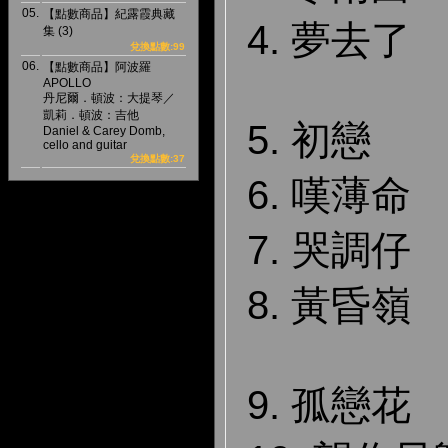
05.
【點數商品】紀露霞典藏
4. 夢去了
集 (3)
兌換點數:99
06.
【點數商品】阿波羅
APOLLO
丹尼爾．頓波：大提琴／
凱莉．頓波：吉他
5. 初戀
Daniel & Carey Domb,
cello and guitar
兌換點數:37
6. 嘆薄命
7. 哭調仔
8. 黃昏嶺
9. 孤戀花