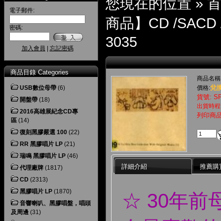
您現在的位置 »
電子郵件:
商品】CD /SACD 
密碼:
3035
加入會員
|
忘記密碼
商品目錄 Categories
商品名稱
兌換
USB數位母帶
(6)
價格:
貨號: SF
開盤帶
(18)
出貨時程
2016高雄展紀念CD專
列印商
區
(14)
復刻黑膠嚴選 100
(22)
RR 黑膠唱片 LP
(21)
瑞鳴 黑膠唱片 LP
(46)
詳細介紹
推薦購
代理廠牌
(1817)
CD
(2313)
黑膠唱片 LP
(1870)
☆ 30年
音響喇叭、黑膠唱盤，唱頭
及周邊
(31)