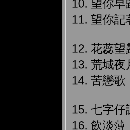
10. 望你早
11. 望你記
12. 花蕊望
13. 荒城夜
14. 苦戀歌
15. 七字仔
16. 飲淡薄