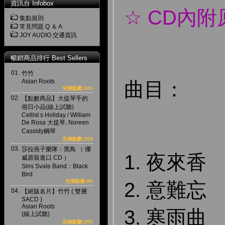
資訊台 Infobox
☆ CD內
集點規則
常見問題 Q ＆ A
JOY AUDIO 交通資訊
暢銷商品排行 Best Sellers
01.
竹竹
Asian Roots
曲目：
兌換點數:205
02.
【點數商品】大提琴手的
假日小品(線上試聽)
Cellist s Holiday / William
De Rosa 大提琴, Noreen
Cassidy鋼琴
兌換點數:205
03.
莎拉燕子樂隊：黑鳥 （ 挪
1. 夜來香
威原裝進口 CD ）
Siris Svale Band：Black
Bird
兌換點數:80
2. 意難忘
04.
【絕版名片】竹竹 ( 雙層
SACD )
Asian Roots
3. 寒雨曲
(線上試聽)
兌換點數:205