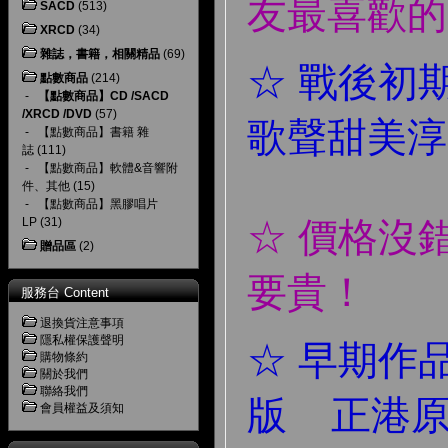
友最喜歡的
SACD
(513)
XRCD
(34)
雜誌，書籍，相關精品
(69)
☆ 戰後初
點數商品
(214)
-
【點數商品】CD /SACD
/XRCD /DVD
(57)
歌聲甜美淳
-
【點數商品】書籍 雜
誌
(111)
-
【點數商品】軟體&音響附
件、其他
(15)
-
【點數商品】黑膠唱片
LP
(31)
☆ 價格沒
贈品區
(2)
要貴！
服務台 Content
退換貨注意事項
隱私權保護聲明
☆ 早期作
購物條約
關於我們
聯絡我們
版 正港
會員權益及須知