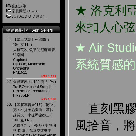
★ 洛克利
集點規則
常見問題 Q ＆ A
JOY AUDIO 交通資訊
來扣人心弦
暢銷商品排行 Best Sellers
01.
【線上試聽】柯普蘭（
★ Air St
180 克 LP ）
大植英次 指揮 明尼蘇達管
弦樂團
Copland
系統質感的
Eiji Oue, Minnesota
Orchestra
RM1511
NT$ 1,298
02.
全體齊奏！( 180 克 2LPs )
Tutti! Orchestral Sampler
Reference Recordings
RR906LP
NT$ 2,080
直刻黑膠
03.
【黑膠專書 #017】德弗札
克：小提琴協奏曲 + 葛拉
茲諾夫：小提琴協奏曲 (
180 克 LP )
風拾音，將
米爾斯坦，小提琴 / 史坦伯
格 指揮 匹茲堡交響樂團
Dvorak & Glazunov: Violin