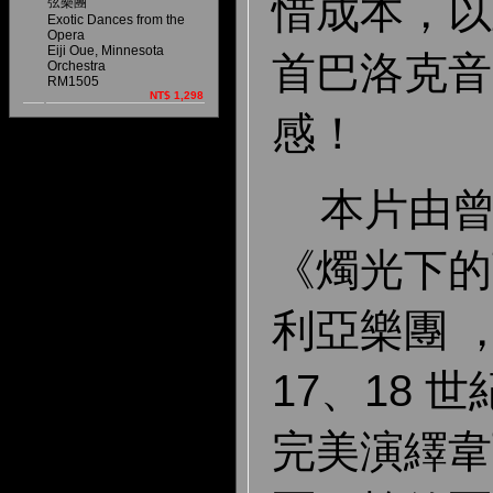
惜成本，以
弦樂團
Exotic Dances from the
Opera
Eiji Oue, Minnesota
首巴洛克音
Orchestra
RM1505
NT$ 1,298
感！
本片由曾
《燭光下的
利亞樂團 
17、18 
完美演繹韋