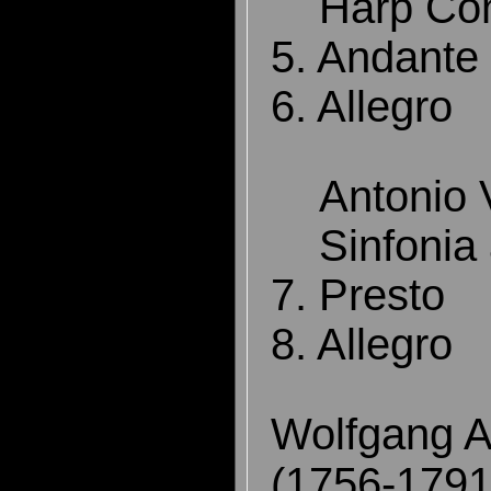
Harp Con
5. Andante
6. Allegro
Antonio V
Sinfonia a
7. Presto
8. Allegro
Wolfgang 
(1756-1791