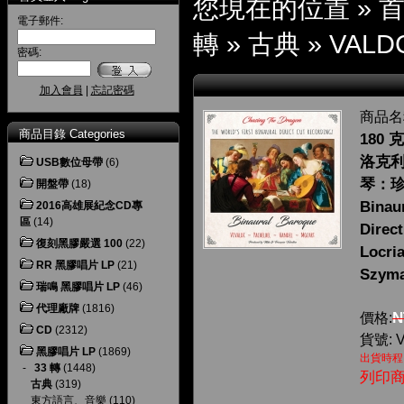
您現在的位置 »
電子郵件:
轉
»
古典
»
VALD
密碼:
加入會員
|
忘記密碼
商品名
商品目錄 Categories
180 克
洛克利
USB數位母帶
(6)
琴：
開盤帶
(18)
Binau
2016高雄展紀念CD專
區
(14)
Direc
復刻黑膠嚴選 100
(22)
Locri
RR 黑膠唱片 LP
(21)
Szyma
瑞鳴 黑膠唱片 LP
(46)
代理廠牌
(1816)
N
價格:
CD
(2312)
貨號: 
黑膠唱片 LP
(1869)
出貨時程
-
33 轉
(1448)
列印
古典
(319)
東方語言、音樂
(110)