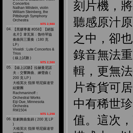
刻片機，將
Concertos
Nathan Milstein, violin
William Steinberg, the
Pittsburgh Symphony
聽感原汁原
Orchestra
NT$ 2,980
04.
【黑膠專書 #058】【絕版
之中，卻也
名片】韋瓦第：魯特琴協
奏曲與三重奏（180 克
LP）
Vivaldi : Lute Concertos &
錄音無法重
Trios
( 線上試聽 )
NT$ 2,580
輯，更無法
05.
【線上試聽】拉赫曼尼諾
夫：交響舞曲、練聲曲 (
200 克 LP )
大植英次 指揮 明尼蘇達管
片奇貨可居
絃樂團
Rachmaninoff：
Orchestral Works
中有稀世珍
Eiji Oue, Minnesota
Orchestra
RM1504
NT$ 1,298
值。這次，
06.
歌劇舞曲集錦 ( 200 克 LP
)
大植英次 指揮 明尼蘇達管