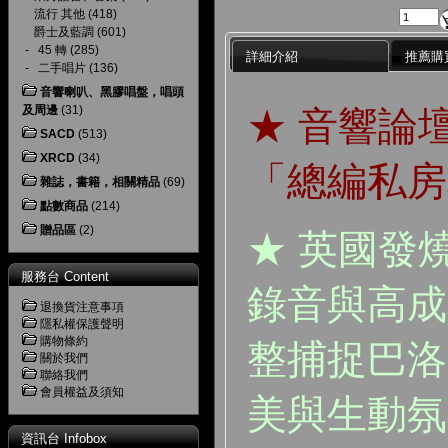
流行 其他
(418)
爵士及藍調
(601)
-
45 轉
(285)
詳細介紹
推薦購
-
二手唱片
(136)
音響喇叭、黑膠唱盤，唱頭
及周邊
(31)
★ 音響論
SACD
(513)
XRCD
(34)
「總編私房
雜誌，書籍，相關精品
(69)
點數商品
(214)
贈品區
(2)
★ 英國發
服務台 Content
錄音與高成
退換貨注意事項
隱私權保護聲明
購物條約
整捕捉巴洛
關於我們
聯絡我們
會員權益及須知
美與生動氛
資訊台 Infobox