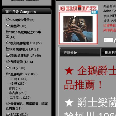
商品名稱
John Co
商品目錄 Categories
NT$
價格:
USB數位母帶
(6)
貨號: AAP
出貨時程
開盤帶
(18)
列印商
2016高雄展紀念CD專
區
(14)
復刻黑膠嚴選 100
(22)
RR 黑膠唱片 LP
(21)
詳細介紹
推薦購
瑞鳴 黑膠唱片 LP
(46)
代理廠牌
(1816)
★ 企鵝爵
CD
(2310)
黑膠唱片 LP
(1868)
-
33 轉
(1447)
品推薦！
-
45 轉
(285)
古典
(32)
非古典
(253)
-
二手唱片
(136)
★ 爵士樂
音響喇叭、黑膠唱盤，唱頭
及周邊
(31)
SACD
(512)