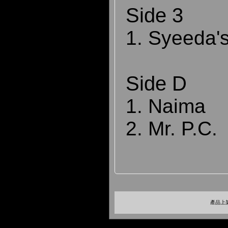
Side 3
1. Syeeda'
Side D
1. Naima
2. Mr. P.C.
產品上架