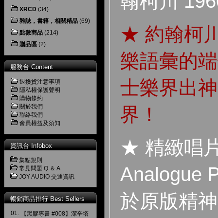
翰柯川 19
XRCD
(34)
雜誌，書籍，相關精品
(69)
★ 約翰柯
點數商品
(214)
贈品區
(2)
樂語彙的端
服務台 Content
士樂界出神
退換貨注意事項
隱私權保護聲明
購物條約
關於我們
界！
聯絡我們
會員權益及須知
★ 精緻唱
資訊台 Infobox
集點規則
Analogue 
常見問題 Q ＆ A
JOY AUDIO 交通資訊
於原版精神
暢銷商品排行 Best Sellers
01.
【黑膠專書 #008】潔辛塔