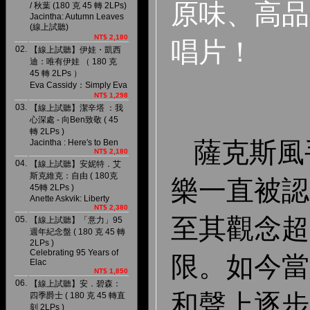
原味、高品質
/ 秋葉 (180 克 45 轉 2LPs)
Jacintha: Autumn Leaves
(線上試聽)
NT$ 2,180
唱片！
02.
【線上試聽】伊娃・凱西
迪：唯有伊娃 （ 180 克
45 轉 2LPs ）
Eva Cassidy：Simply Eva
NT$ 1,298
03.
【線上試聽】潔辛塔 ：我
心深處 - 向Ben致敬 ( 45
轉 2LPs )
薩克斯風
Jacintha : Here′s to Ben
NT$ 2,180
04.
【線上試聽】安妮特．艾
斯克維克：自由 ( 180克
樂一直被認
45轉 2LPs )
Anette Askvik: Liberty
NT$ 2,380
至其觀念超
05.
【線上試聽】「意力」95
週年紀念盤 ( 180 克 45 轉
2LPs )
Celebrating 95 Years of
限。如今當
Elac
NT$ 1,850
06.
【線上試聽】安．碧森：
和聲上逐步
四季爵士 ( 180 克 45 轉直
刻 2LPs )