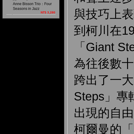
Anne Bisson Trio：Four
Seasons in Jazz
與技巧上表
NT$ 3,280
到柯川在1
「Giant 
為往後數十
跨出了一大步
Steps」
出現的自由
柯爾曼的「Fr