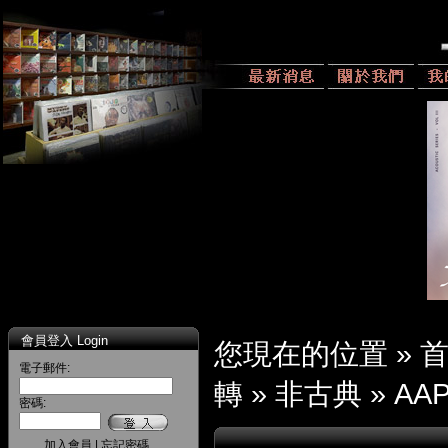
會員登入 Login
您現在的位置 »
電子郵件:
轉
»
非古典
»
AAP
密碼:
加入會員
|
忘記密碼