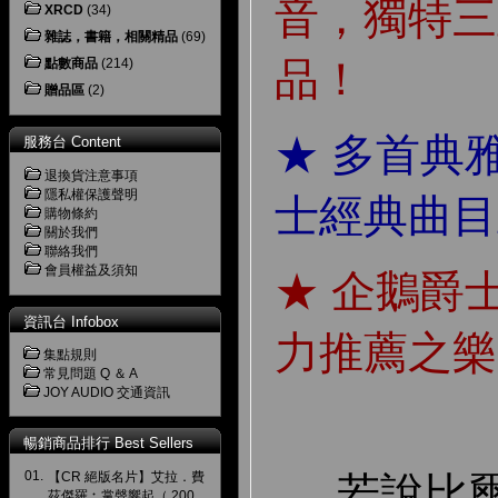
音，獨特三
XRCD
(34)
雜誌，書籍，相關精品
(69)
品！
點數商品
(214)
贈品區
(2)
★ 多首典
服務台 Content
退換貨注意事項
隱私權保護聲明
士經典曲目
購物條約
關於我們
聯絡我們
會員權益及須知
★ 企鵝爵
資訊台 Infobox
力推薦之樂
集點規則
常見問題 Q ＆ A
JOY AUDIO 交通資訊
暢銷商品排行 Best Sellers
01.
若說比爾
【CR 絕版名片】艾拉．費
茲傑羅︰掌聲響起（ 200