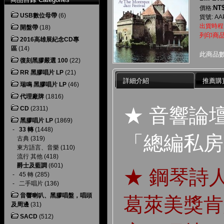
NT$
價格:
USB數位母帶
(6)
貨號: AAP
出貨時程
開盤帶
(18)
列印商
2016高雄展紀念CD專
區
(14)
此商品
復刻黑膠嚴選 100
(22)
RR 黑膠唱片 LP
(21)
詳細介紹
推薦購
瑞鳴 黑膠唱片 LP
(46)
代理廠牌
(1816)
★ 音響論
CD
(2311)
黑膠唱片 LP
(1869)
-
33 轉
(1448)
「總編私房
古典
(319)
東方語言、音樂
(110)
流行 其他
(418)
爵士及藍調
(601)
★ 鋼琴詩人
-
45 轉
(285)
-
二手唱片
(136)
音響喇叭、黑膠唱盤，唱頭
葛萊美獎肯
及周邊
(31)
SACD
(512)