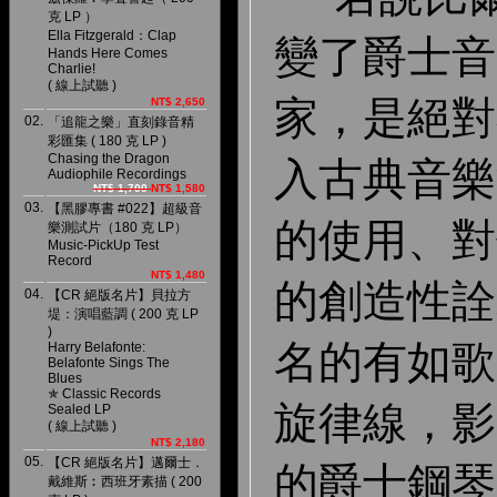
克 LP ）
Ella Fitzgerald：Clap
變了爵士音
Hands Here Comes
Charlie!
( 線上試聽 )
家，是絕對
NT$ 2,650
02.
「追龍之樂」直刻錄音精
彩匯集 ( 180 克 LP )
Chasing the Dragon
入古典音樂
Audiophile Recordings
NT$ 1,700
NT$ 1,580
03.
【黑膠專書 #022】超級音
的使用、對
樂測試片（180 克 LP）
Music-PickUp Test
Record
NT$ 1,480
的創造性詮
04.
【CR 絕版名片】貝拉方
堤：演唱藍調 ( 200 克 LP
)
名
的有如歌
Harry Belafonte:
Belafonte Sings The
Blues
✯ Classic Records
旋律線，影
Sealed LP
( 線上試聽 )
NT$ 2,180
05.
【CR 絕版名片】邁爾士．
的爵士鋼琴
戴維斯︰西班牙素描 ( 200