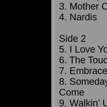
3. Mother O
4. Nardis
Side 2
5. I Love Y
6. The Touc
7. Embrace
8. Someday
Come
9. Walkin’ 