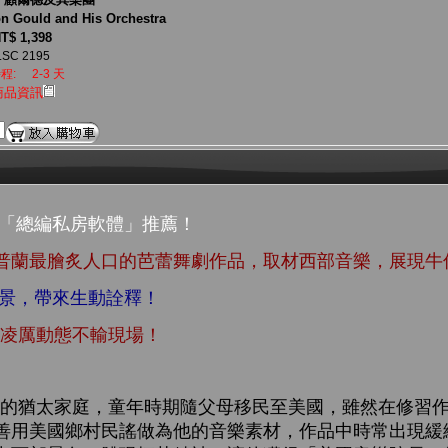
n Gould and His Orchestra
T$ 1,398
LSC 2195
程:
2-3 天
商品資訊
生「總編私房軟體」推薦！
普蘭最膾炙人口的芭蕾舞劇作品，取材西部音樂，展現牛
背景，帶來生動詮釋！
，凌厲動態不輸現場！
猶太家庭，童年時期隨父母移民至美國，雖然在修習作
善用美國鄉村民謠做為他的音樂素材，作品中時常出現緩