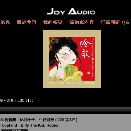
 轉
»
古典
»
LSC 2195
柯普蘭：比利小子、牛仔競技 ( 200 克 LP )
稱:
 Copland：Billy The Kid, Rodeo
・顧爾德及其樂團