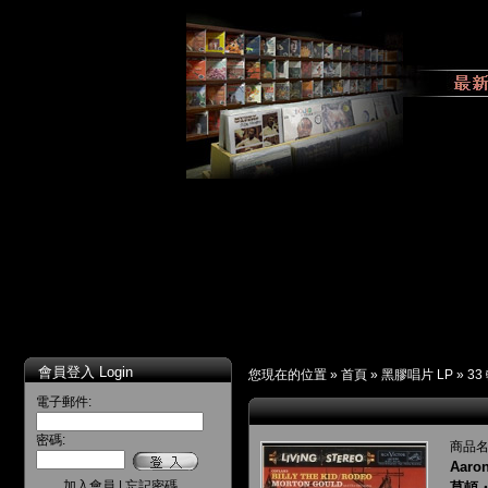
會員登入 Login
您現在的位置 »
首頁
»
黑膠唱片 LP
»
33
電子郵件:
密碼:
商品名
Aaron
加入會員
|
忘記密碼
莫頓