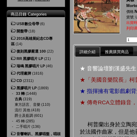
Morto
N
價格:
商品目錄 Categories
貨號: 
出貨時
USB數位母帶
(6)
列印
開盤帶
(18)
2016高雄展紀念CD專
區
(14)
復刻黑膠嚴選 100
(22)
詳細介紹
推薦購買商品
RR 黑膠唱片 LP
(21)
瑞鳴 黑膠唱片 LP
(46)
★ 音響論壇劉漢盛先
代理廠牌
(1816)
★
「美國音樂院長」柯
CD
(2311)
黑膠唱片 LP
(1869)
★ 指揮擁有電影戲劇
-
33 轉
(1448)
古典
(319)
★ 傳奇RCA立體錄音
東方語言、音樂
(110)
流行 其他
(418)
爵士及藍調
(601)
-
45 轉
(285)
柯普蘭出身於立陶宛的
-
二手唱片
(136)
於法國作曲家，但是他
音響喇叭、黑膠唱盤，唱頭