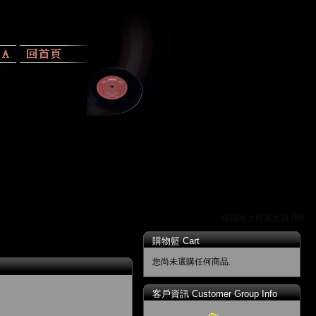
指揮家大植英次與 RR 唱
購物籃 Cart
您尚未選購任何商品.
客戶資訊 Customer Group Info