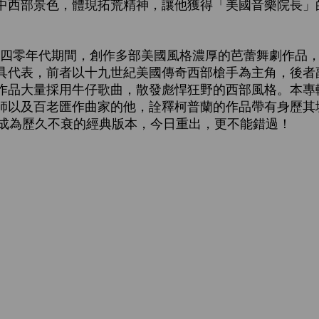
中西部景色，體現拓荒精神，讓他獲得「美國音樂院長」
零年代期間，創作多部美國風格濃厚的芭蕾舞劇作品，
具代表，前者以十九世紀美國傳奇西部槍手為主角，後者
作品大量採用牛仔歌曲，散發彪悍狂野的西部風格。本專
師以及百老匯作曲家的他，詮釋柯普蘭的作品帶有身歷其
，成為歷久不衰的經典版本，今日重出，更不能錯過！