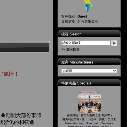
客戶群組 :
Guest
含稅價格 : 所有價格含稅
搜尋 Search
>> 進階搜尋
廠商 Manufacturers
仔風情！
特價商品 Specials
曲期間大部份事師
孟德爾頌：弦樂八重奏 ( 進口版CD )
洛克利亞樂團 / 第一小提琴：傑克・李貝克
緩變化的和弦進
Mendelssohn：Octet ( with Separate
Microphone Comparison Tracks )