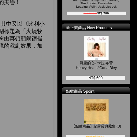
的美譽！
The Locrian Ensemble
Leading Violin: Jack Liebeck
NT$ 900
NT$ 780
其中又以《比利小
新上架商品 New Products
副標題為「火燒牧
輯由莫頓顧爾德指
境的戲劇效果，加
沉重的心 / 卡拉‧布蕾
Heavy Heart / Carla Bley
NT$ 600
點數商品 Spoint
【點數商品】紀露霞典藏集 (3)