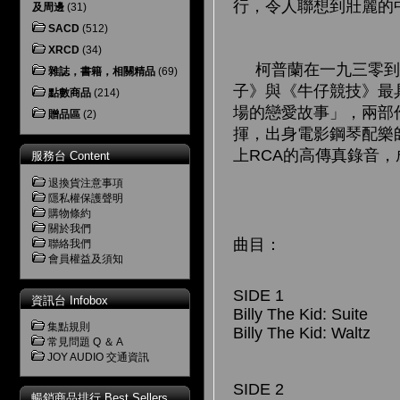
行，令人聯想到壯麗的
及周邊
(31)
SACD
(512)
XRCD
(34)
柯普蘭在一九三零到四
雜誌，書籍，相關精品
(69)
子》與《牛仔競技》最
點數商品
(214)
場的戀愛故事」，兩部
贈品區
(2)
揮，出身電影鋼琴配樂
上RCA的高傳真錄音
服務台 Content
退換貨注意事項
隱私權保護聲明
購物條約
關於我們
曲目：
聯絡我們
會員權益及須知
SIDE 1
資訊台 Infobox
Billy The Kid: Suite
集點規則
Billy The Kid: Waltz
常見問題 Q ＆ A
JOY AUDIO 交通資訊
SIDE 2
暢銷商品排行 Best Sellers