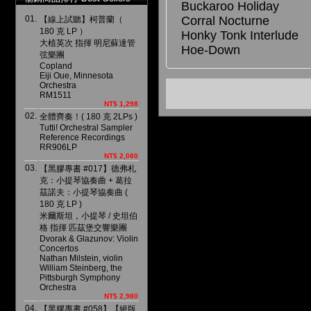
Buckaroo Holiday
Corral Nocturne
01.
【線上試聽】柯普蘭（
180 克 LP ）
Honky Tonk Interlude
大植英次 指揮 明尼蘇達管
Hoe-Down
弦樂團
Copland
Eiji Oue, Minnesota
Orchestra
RM1511
NT$ 1,298
02.
全體齊奏！( 180 克 2LPs )
Tutti! Orchestral Sampler
Reference Recordings
RR906LP
NT$ 2,080
03.
【黑膠專書 #017】德弗札
克：小提琴協奏曲 + 葛拉
茲諾夫：小提琴協奏曲 (
180 克 LP )
米爾斯坦，小提琴 / 史坦伯
格 指揮 匹茲堡交響樂團
Dvorak & Glazunov: Violin
Concertos
Nathan Milstein, violin
William Steinberg, the
Pittsburgh Symphony
Orchestra
NT$ 2,980
04.
【黑膠專書 #058】【絕版