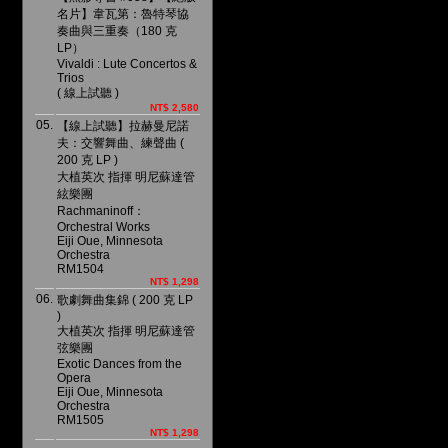
名片】韋瓦第：魯特琴協
奏曲與三重奏（180 克
LP）
Vivaldi : Lute Concertos &
Trios
( 線上試聽 )
NT$ 2,580
05.
【線上試聽】拉赫曼尼諾
夫：交響舞曲、練聲曲 (
200 克 LP )
大植英次 指揮 明尼蘇達管
絃樂團
Rachmaninoff：
Orchestral Works
Eiji Oue, Minnesota
Orchestra
RM1504
NT$ 1,298
06.
歌劇舞曲集錦 ( 200 克 LP
)
大植英次 指揮 明尼蘇達管
弦樂團
Exotic Dances from the
Opera
Eiji Oue, Minnesota
Orchestra
RM1505
NT$ 1,298