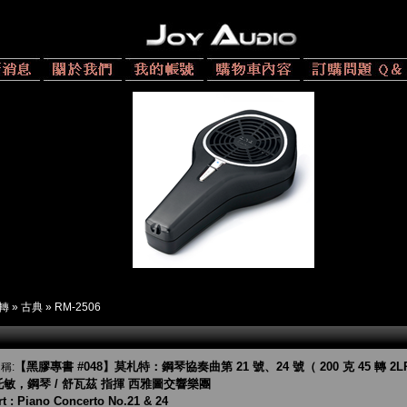
 轉
»
古典
»
RM-2506
【黑膠專書 #048】莫札特：鋼琴協奏曲第 21 號、24 號（ 200 克 45 轉 2L
稱:
敏，鋼琴 / 舒瓦茲 指揮 西雅圖交響樂團
t : Piano Concerto No.21 & 24