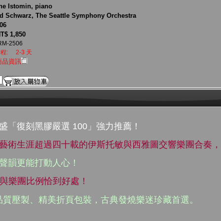
e Istomin, piano
d Schwarz, The Seattle Symphony Orchestra
06
T$ 1,850
RM-2506
程:
2-3 天
商品資訊
盛「復刻黑膠嚴選 100」強力推薦！
、藝術生涯超過四十載的伊斯托敏與西雅圖交響樂團合奏
膠聲韻更能打動人心！
鋼琴與樂團比例恰到好處！
高品質壓製、精美折頁包裝，古典發燒樂迷珍藏首選。