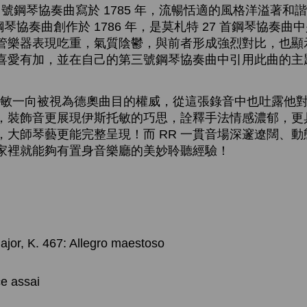
 號鋼琴協奏曲寫於 1785 年，流暢恬適的風格洋溢著和
小調鋼琴協奏曲創作於 1786 年，是莫札特 27 首鋼琴協奏
管樂器表現吃重，氣質陰鬱，與前者形成強烈對比，也顯
喜愛有加，並在自己的第三號鋼琴協奏曲中引用此曲的主
一向被視為德奧曲目的權威，從這張錄音中也吐露他對
，裝飾音更展現伊斯托敏的巧思，詮釋手法情感濃郁，更
，大師琴藝更能完整呈現！而 RR 一貫音場深邃遼闊、
家裡就能夠有置身音樂廳的美妙聆聽經驗！
ajor, K. 467: Allegro maestoso
e assai