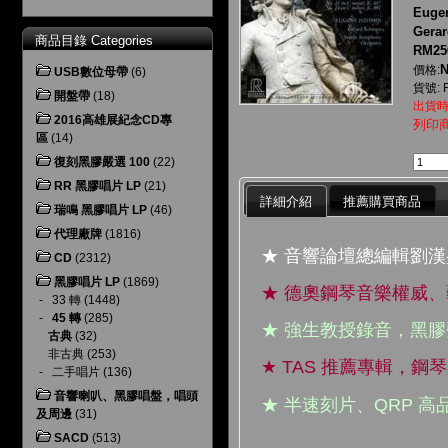
Eugen
Gerar
商品目錄 Categories
RM25
N
價格:
USB數位母帶
(6)
貨號: 
開盤帶
(18)
出貨時
2016高雄展紀念CD專
列印
區
(14)
復刻黑膠嚴選 100
(22)
RR 黑膠唱片 LP
(21)
詳細介紹
推薦購買商品
瑞鳴 黑膠唱片 LP
(46)
代理廠牌
(1816)
★ 音響論壇總編輯劉漢
CD
(2312)
黑膠唱片 LP
(1869)
★ 德奧鋼琴音樂權威
-
33 轉
(1448)
-
45 轉
(285)
★ 強生教授錄音，黑
古典
(32)
非古典
(253)
★ TAS 推薦專輯，
-
二手唱片
(136)
音響喇叭、黑膠唱盤，唱頭
★ 半速刻片、QRP 
及周邊
(31)
SACD
(513)