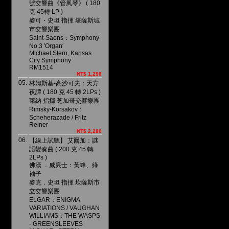
號交響曲《管風琴》 ( 180
克 45轉 LP )
麥可・史坦 指揮 堪薩斯城
市交響樂團
Saint-Saens：Symphony
No.3 ′Organ′
Michael Stern, Kansas
City Symphony
RM1514
NT$ 1,298
05.
林姆斯基-高沙可夫：天方
夜譚 ( 180 克 45 轉 2LPs )
萊納 指揮 芝加哥交響樂團
Rimsky-Korsakov：
Scheherazade / Fritz
Reiner
NT$ 2,280
06.
【線上試聽】 艾爾加：謎
語變奏曲 ( 200 克 45 轉
2LPs )
佛漢 ．威廉士：黃蜂、綠
袖子
麥克．史坦 指揮 坎薩斯市
立交響樂團
ELGAR：ENIGMA
VARIATIONS / VAUGHAN
WILLIAMS：THE WASPS
- GREENSLEEVES