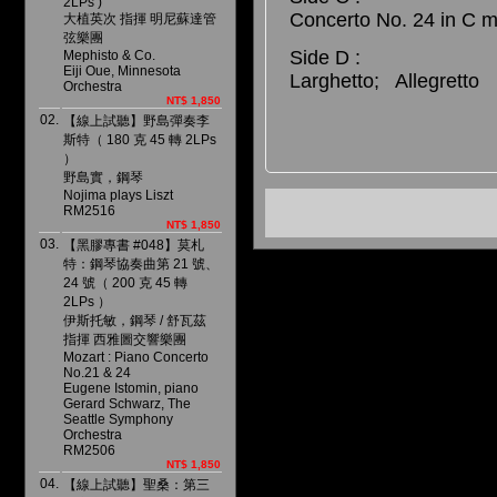
2LPs )
Concerto No. 24 in C m
大植英次 指揮 明尼蘇達管
弦樂團
Side D :
Mephisto & Co.
Eiji Oue, Minnesota
Larghetto; Allegretto
Orchestra
NT$ 1,850
02.
【線上試聽】野島彈奏李
斯特（ 180 克 45 轉 2LPs
）
野島實，鋼琴
Nojima plays Liszt
RM2516
NT$ 1,850
03.
【黑膠專書 #048】莫札
特：鋼琴協奏曲第 21 號、
24 號（ 200 克 45 轉
2LPs ）
伊斯托敏，鋼琴 / 舒瓦茲
指揮 西雅圖交響樂團
Mozart : Piano Concerto
No.21 & 24
Eugene Istomin, piano
Gerard Schwarz, The
Seattle Symphony
Orchestra
RM2506
NT$ 1,850
04.
【線上試聽】聖桑：第三