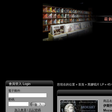
會員登入 Login
您現在的位置 »
首頁
»
黑膠唱片 LP
»
45
電子郵件:
密碼:
商品名
伊斯托
加入會員
|
忘記密碼
Mozar