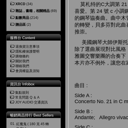
莫札特的C大調第 21
XRCD
(34)
喜愛。第 24 號 c 
雜誌，書籍，相關精品
(69)
的鋼琴協奏曲。曲中木
點數商品
(214)
的轉變，貝多芬對此曲
贈品區
(2)
推崇。
服務台 Content
美國鋼琴大師伊斯托敏
退換貨注意事項
除了選曲展現對比風格
隱私權保護聲明
雅圖交響樂團的合奏下
購物條約
關於我們
本片亦不例外，讓您在
聯絡我們
會員權益及須知
資訊台 Infobox
曲目 :
集點規則
Side A :
常見問題 Q ＆ A
Concerto No. 21 in C m
JOY AUDIO 交通資訊
Side B :
暢銷商品排行 Best Sellers
Andante; Allegro vivac
01.
紅魔鬼 ( 180 克 45 轉
Side C :