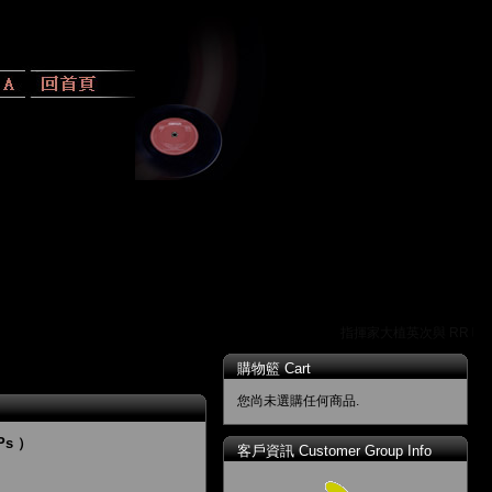
指揮家大植英次與 RR 唱片
購物籃 Cart
您尚未選購任何商品.
Ps ）
客戶資訊 Customer Group Info