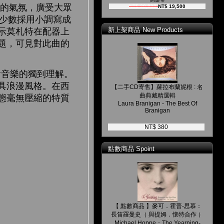
諧的氣氛，廣受大眾
NT$ 20,800
NT$ 19,500
曲中少數採用小調寫成
新上架商品 New Products
示莫札特在配器上
題，可見對此曲的
音樂的獨到理解。
具浪漫風格。在西
【二手CD寄售】蘿拉布蘭妮根 : 名
曲典藏精選輯
動態毫無壓縮的特質
Laura Branigan - The Best Of
Branigan
NT$ 380
點數商品 Spoint
【 點數商品 】麥可．霍普-思慕：
長笛羅曼史（ 與提姆．懷特合作 ）
Michael Hoppe：The Yearning-