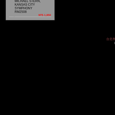
MICHAEL STERN,
KANSAS CITY
SYMPHONY
RM2508
NT$ 1,850
台北市中