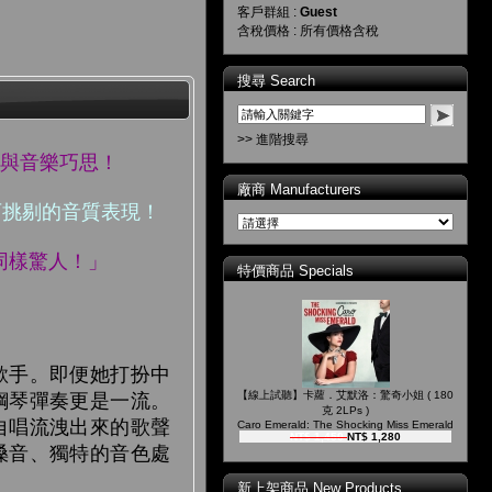
客戶群組 :
Guest
含稅價格 : 所有價格含稅
搜尋 Search
>> 進階搜尋
力與音樂巧思！
廠商 Manufacturers
無可挑剔的音質表現！
同樣驚人！」
特價商品 Specials
歌手。即便她打扮中
【線上試聽】卡蘿．艾默洛：驚奇小姐 ( 180
鋼琴彈奏更是一流。
克 2LPs )
自唱流洩出來的歌聲
Caro Emerald: The Shocking Miss Emerald
NT$ 1,450
NT$ 1,280
嗓音、獨特的音色處
新上架商品 New Products