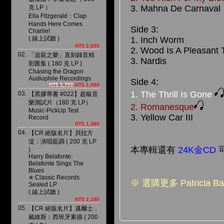
3. Mahna De Carnaval
克 LP ）
Ella Fitzgerald：Clap
Hands Here Comes
Side 3:
Charlie!
( 線上試聽 )
1. Inch Worm
NT$ 2,650
2. Wood Is A Pleasant 
02.
「追龍之樂」直刻錄音精
3. Nardis
彩匯集 ( 180 克 LP )
Chasing the Dragon
Audiophile Recordings
Side 4:
NT$ 1,700
NT$ 1,580
1. The Thrill Is Gone
03.
【黑膠專書 #022】超級音
樂測試片（180 克 LP）
2. Romanesque
Music-PickUp Test
3. Yellow Car III
Record
NT$ 1,480
04.
【CR 絕版名片】貝拉方
堤：演唱藍調 ( 200 克 LP
本專輯還有
24K金CD
)
Harry Belafonte:
Belafonte Sings The
Blues
✯ Classic Records
※ 選購更多 Patricia B
Sealed LP
( 線上試聽 )
NT$ 2,180
05.
【CR 絕版名片】邁爾士．
戴維斯︰西班牙素描 ( 200