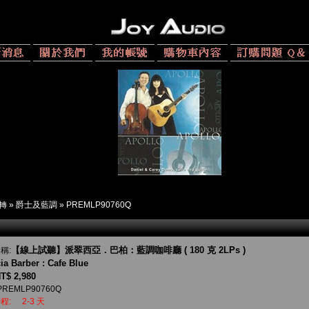
 轉
»
爵士及藍調
»
PREMLP90760Q
【線上試聽】派翠西亞．巴柏：藍調咖啡廳 ( 180 克 2LPs )
稱:
cia Barber : Cafe Blue
T$ 2,980
PREMLP90760Q
程:
2-3 天