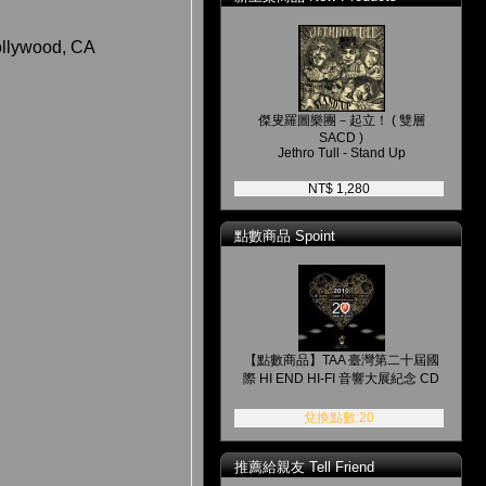
Hollywood, CA
傑叟羅圖樂團－起立！ ( 雙層
SACD )
Jethro Tull - Stand Up
NT$ 1,280
點數商品 Spoint
【點數商品】TAA 臺灣第二十屆國
際 HI END HI-FI 音響大展紀念 CD
兌換點數:20
推薦給親友 Tell Friend