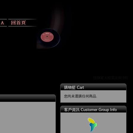
指揮家大植英次與 RR 唱
購物籃 Cart
您尚未選購任何商品.
客戶資訊 Customer Group Info