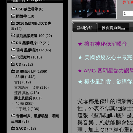
列印
USB數位母帶
(6)
開盤帶
(18)
2016高雄展紀念CD專
詳細介紹
推薦購買商品
區
(14)
復刻黑膠嚴選 100
(22)
★ 擁有神秘低沉嗓音
RR 黑膠唱片 LP
(21)
瑞鳴 黑膠唱片 LP
(46)
★ 美國發燒友心中最完
代理廠牌
(1816)
CD
(2312)
★ AMG 四顆星熱
黑膠唱片 LP
(1869)
-
33 轉
(1448)
★ 極少量到貨，欲購
古典
(319)
東方語言、音樂
(110)
流行 其他
(418)
爵士及藍調
(601)
父母都是傑出的職業音
-
45 轉
(285)
性，外表不似其他爵士
-
二手唱片
(136)
這張《藍調咖啡廳》是
音響喇叭、黑膠唱盤，唱頭
及周邊
(31)
與音樂，您就能體會她
SACD
(513)
理，加上 QRP 精心