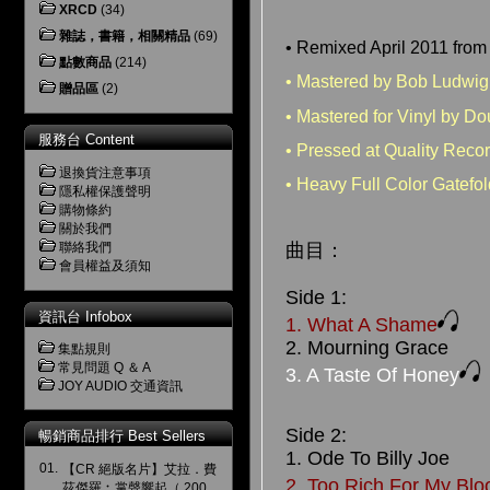
XRCD
(34)
雜誌，書籍，相關精品
(69)
• Remixed April 2011 from
點數商品
(214)
• Mastered by Bob Ludwig
贈品區
(2)
• Mastered for Vinyl by D
服務台 Content
• Pressed at Quality Reco
退換貨注意事項
• Heavy Full Color Gatefol
隱私權保護聲明
購物條約
關於我們
曲目：
聯絡我們
會員權益及須知
Side 1:
資訊台 Infobox
1. What A Shame
2. Mourning Grace
集點規則
常見問題 Q ＆ A
3. A Taste Of Honey
JOY AUDIO 交通資訊
Side 2:
暢銷商品排行 Best Sellers
1. Ode To Billy Joe
01.
【CR 絕版名片】艾拉．費
2. Too Rich For My Blo
茲傑羅︰掌聲響起（ 200