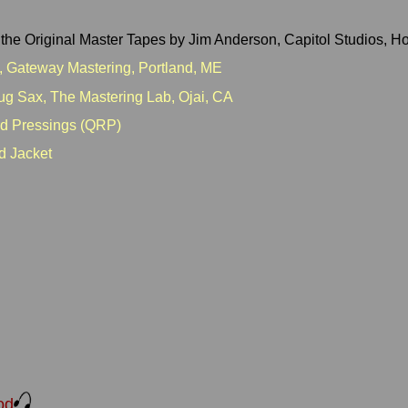
 the Original Master Tapes by Jim Anderson, Capitol Studios, 
, Gateway Mastering, Portland, ME
oug Sax, The Mastering Lab, Ojai, CA
rd Pressings (QRP)
d Jacket
od