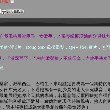
商品資訊
、自我風格最濃厚爵士女歌手，本張專輯展現她的歌唱魅
美的測試片，Doug Sax 母帶重製，QRP 精心壓片，
力讚譽：「派翠西亞．巴柏的歌聲撩人不落俗套，吉他手演奏
從速！
樂家，派翠西亞．巴柏生下來就註定要成為一個獨特的
女伶甜美迷人，不過她擁有一副少見的迷人低沉嗓音，
最能展現她傑出天賦的專輯，若是您能反覆回味她自彈
細膩的音樂處理散發一種簡約的現代時尚風格。撩人的
重刻，讓本張專輯成為大家爭相收藏的發燒經典！