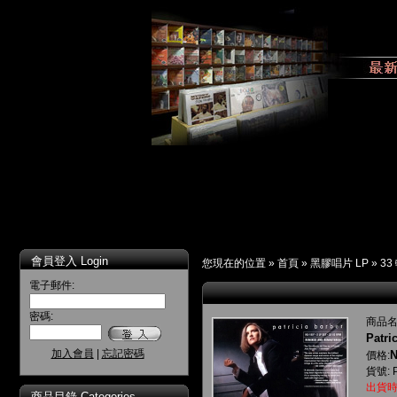
會員登入 Login
您現在的位置 »
首頁
»
黑膠唱片 LP
»
33
電子郵件:
密碼:
商品名
Patri
加入會員
|
忘記密碼
N
價格:
貨號: 
出貨時
商品目錄 Categories