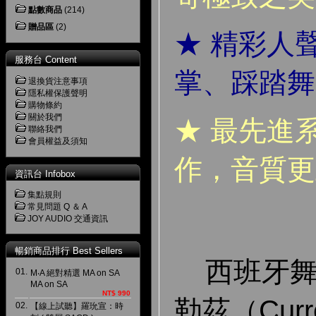
點數商品
(214)
贈品區
(2)
★ 精彩人
服務台 Content
掌、踩踏舞
退換貨注意事項
隱私權保護聲明
購物條約
關於我們
★ 最先進
聯絡我們
會員權益及須知
作，音質更
資訊台 Infobox
集點規則
常見問題 Q ＆ A
JOY AUDIO 交通資訊
暢銷商品排行 Best Sellers
西班牙舞
01.
M‧A 絕對精選 MA on SA
MA on SA
NT$ 990
勒茲（Curr
02.
【線上試聽】羅玧宣：時