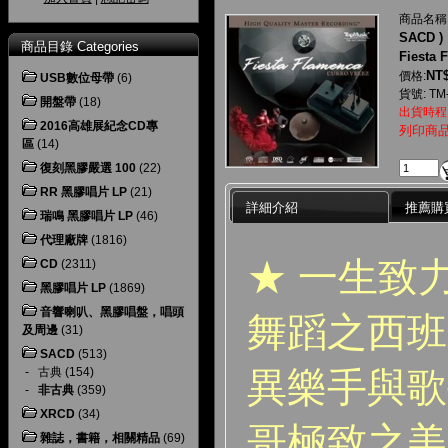
商品名稱
SACD )
商品目錄 Categories
Fiesta
NT$
價格:
USB數位母帶
(6)
貨號: TM
開盤帶
(18)
出貨時程
2016高雄展紀念CD專
列印商
區
(14)
復刻黑膠嚴選 100
(22)
RR 黑膠唱片 LP
(21)
詳細介紹
推薦購
瑞鳴 黑膠唱片 LP
(46)
代理廠牌
(1816)
★ 一生致
CD
(2311)
黑膠唱片 LP
(1869)
音響喇叭、黑膠唱盤，唱頭
舞蹈之西班
及周邊
(31)
SACD
(513)
異樂手與歌
-
古典
(154)
-
非古典
(359)
XRCD
(34)
哥極致之美
雜誌，書籍，相關精品
(69)