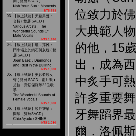
刻 ( 雙層 SACD )
Nah Youn Sun：Moments
位致力於佛
NT$ 798
03.
【線上試聽】天籟男聲：
合輯 ( 雙層 SACD )
Various Artists：The
大典範人物
Wonderful Sounds Of
Male Vocals
NT$ 1,380
的他，15
04.
【線上試聽】瓊．拜雅：
鬥牛場上的鑽石與灰燼 ( 雙
層 SACD )
出，成為西
Joan Baez：Diamonds
and Rust in the Bullring
NT$ 1,080
05.
【線上試聽】美妙發燒女
中炙手可熱
聲 ( 雙層 SACD，兩片裝 )
艾拉・費茲傑羅等22位歌
手
許多重要舞
The Wonderful Sounds of
Female Vocals
NT$ 1,680
06.
【線上試聽】綾戶智繪：
牙舞蹈界最
閃耀（雙層SACD）
Chie Ayado / SHINE
NT$ 1,080
爾．洛佩斯