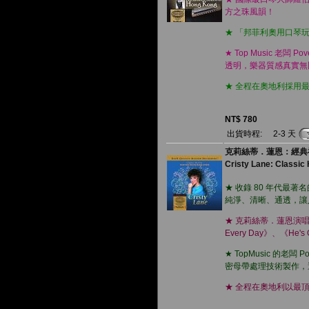
方之珠風韻！
★ 「邦菲利奧用口琴玩奏
★ Top Music 老闆 
透明，樂器質感真實無
★ 全程在奧地利採用
NT$ 780
出貨時程:
2-3 天
克莉絲蒂．蓮恩：經典福
Cristy Lane: Classi
★ 收錄 80 年代最
純淨、清晰、通透，讓
★ 克莉絲蒂．蓮恩演唱生涯最經
Every Day》、《He's
★ TopMusic 的老闆
密母帶處理技術製作，
★ 全程在奧地利以最頂級