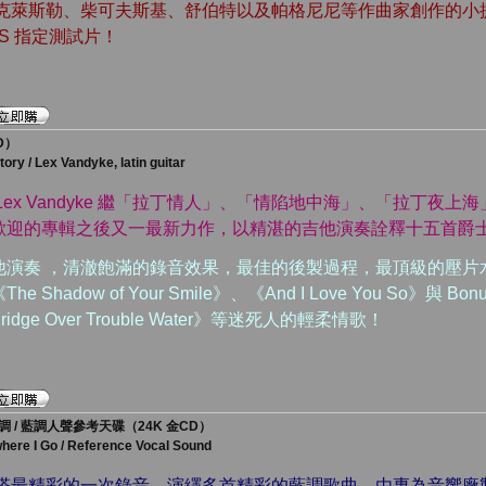
、克萊斯勒、柴可夫斯基、舒伯特以及帕格尼尼等作曲家創作的小
RTS 指定測試片！
D）
ory / Lex Vandyke, latin guitar
Lex Vandyke 繼「拉丁情人」、「情陷地中海」、「拉丁夜
歡迎的專輯之後又一最新力作，以精湛的吉他演奏詮釋十五首爵
他演奏 ，清澈飽滿的錄音效果，最佳的後製過程，最頂級的壓片
Shadow of Your Smile》、《And I Love You So》與 Bo
ge Over Trouble Water》等迷死人的輕柔情歌！
 / 藍調人聲參考天碟（24K 金CD）
here I Go / Reference Vocal Sound
蒂塔最精彩的一次錄音，演繹多首精彩的藍調歌曲，由專為音響廠