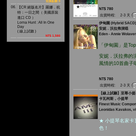
兌換點數:9
06.
【CR 絕版名片】羅娜．杭
NT$ 780
特：一日之間（ 美國原裝
出貨時程:
2-3 天
進口 CD ）
Lorna Hunt : All In One
伊甸園 (Hybrid SACD
Day
安妮．沃拉弗演唱
( 線上試聽 )
Eden - Annie Wolaver
NT$ 1,580
「伊甸園」是To
安妮．沃拉弗的
風情的10首曲子
NT$ 780
出貨時程:
2-3 天
【線上試聽】至尊小提琴
卡瓦柯斯，小提琴
Finest Music Compo
Leonidas Kavakos, vi
★ 小提琴名家卡
色！