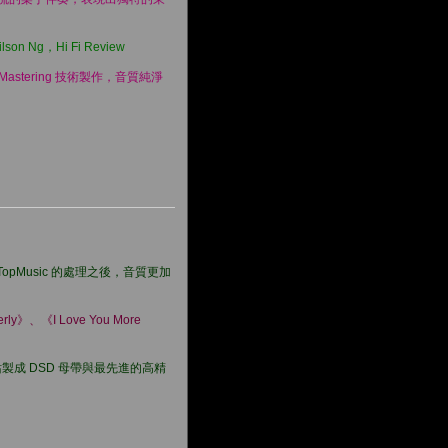
，Hi Fi Review
n Mastering 技術製作，音質純淨
pMusic 的處理之後，音質更加
》、《I Love You More
音工作站製成 DSD 母帶與最先進的高精