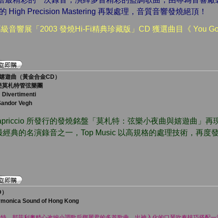
級的 High Precision Mastering 再製處理，音質音響發燒絕頂！
級音響展「2003 發燒Hi-Fi精典珍藏版」CD 獲選曲目《 You Gott
嬉遊曲（黃金合金CD）
堡莫札特管弦樂團
 Divertimenti
Sandor Vegh
Capriccio 所發行的發燒銘盤「莫札特：弦樂小夜曲與嬉遊曲」
經典的名演錄音之一，Top Music 以高規格的處理技術，再
D）
armonica Sound of Hong Kong
伯特．邦菲利奧精心改編小調歌后鄧麗君的多首歌曲，出神入化的口琴吹奏技巧搭配一