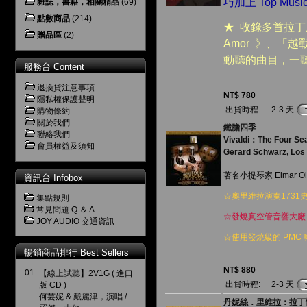
巧加上 Top M
雜誌，書籍，相關精品
(69)
點數商品
(214)
★ 收錄多首拉丁風
贈品區
(2)
Amor 》、「越戰獵
動聽的曲目，一
服務台 Content
退換貨注意事項
NT$ 780
隱私權保護聲明
出貨時程:
2-3 天
購物條約
關於我們
鐵膽四季
聯絡我們
Vivaldi：The Four Se
會員權益及須知
Gerard Schwarz, Los
著名小提琴家 Elmar Oliv
資訊台 Infobox
☆奧里維拉演奏1731史
集點規則
常見問題 Q ＆ A
☆發燒真空管音響大廠 Un
JOY AUDIO 交通資訊
☆使用發燒級的 PMC 喇
暢銷商品排行 Best Sellers
NT$ 880
01.
【線上試聽】2V1G ( 進口
出貨時程:
2-3 天
版 CD )
何芸妮 & 戴麗津，演唱 /
丹妮絲．里維拉：拉丁情迷