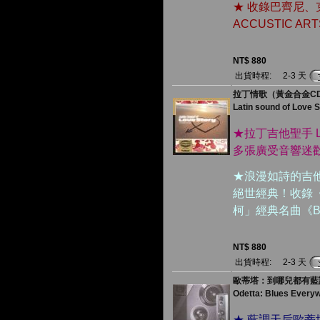
★ 收錄巴齊尼
ACCUSTIC A
NT$ 880
出貨時程:
2-3 天
拉丁情歌（黃金合金C
Latin sound of Love St
★拉丁吉他聖手 
多張廣受音響迷
★浪漫如詩的吉
絕世經典！收錄《The 
柯」經典名曲《Brid
NT$ 880
出貨時程:
2-3 天
歐蒂塔：到哪兒都有藍調
Odetta: Blues Everyw
★ 藍調天后歐