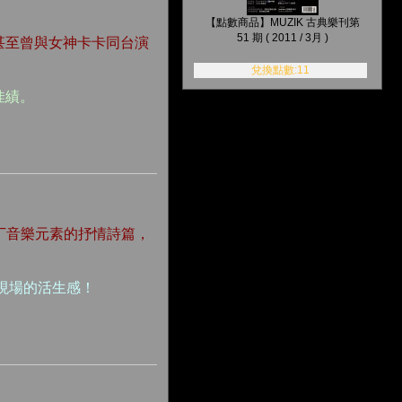
【點數商品】MUZIK 古典樂刊第
51 期 ( 2011 / 3月 )
甚至曾與女神卡卡同台演
兌換點數:11
佳績。
與拉丁音樂元素的抒情詩篇，
現場的活生感！