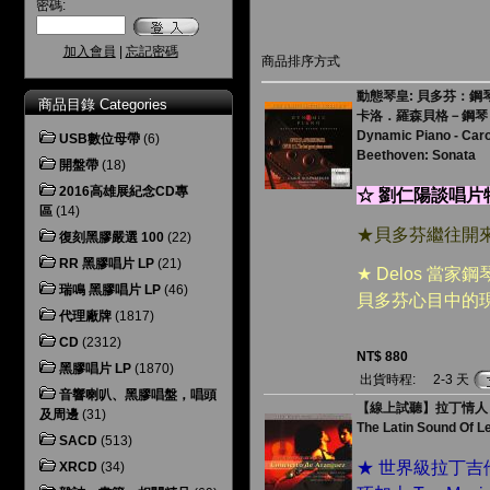
密碼:
加入會員
|
忘記密碼
商品排序方式
動態琴皇: 貝多芬：鋼琴奏
商品目錄 Categories
卡洛．羅森貝格－鋼琴
Dynamic Piano - Car
USB數位母帶
(6)
Beethoven: Sonata
開盤帶
(18)
2016高雄展紀念CD專
☆ 劉仁陽談唱片
區
(14)
★貝多芬繼往開
復刻黑膠嚴選 100
(22)
RR 黑膠唱片 LP
(21)
★ Delos 當
瑞鳴 黑膠唱片 LP
(46)
貝多芬心目中的
代理廠牌
(1817)
CD
(2312)
NT$ 880
黑膠唱片 LP
(1870)
出貨時程:
2-3 天
音響喇叭、黑膠唱盤，唱頭
【線上試聽】拉丁情人
及周邊
(31)
The Latin Sound Of L
SACD
(513)
★ 世界級拉丁吉
XRCD
(34)