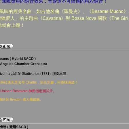
usic 無敵發燒的錄音效果，音響迷不可錯過的精彩錄音！
味的經典名曲，如吉他名曲《羅曼史》、《Besame Mucho》、《
鹿人」的主題曲《Cavatina》與 Bossa Nova 國歌《The Girl 
聽就會上癮！
asons ( Hybrid SACD )
 Angeles Chamber Orchestra
erira 以名琴 Stadivarius (1731) 演奏本碟。
特拉底瓦里名琴 Challis，油光水嫩，松香味滿溢！
ison Research 御用指定測試片。
叭與 Bryston 擴大機鑑聽。
 ( 雙層SACD )