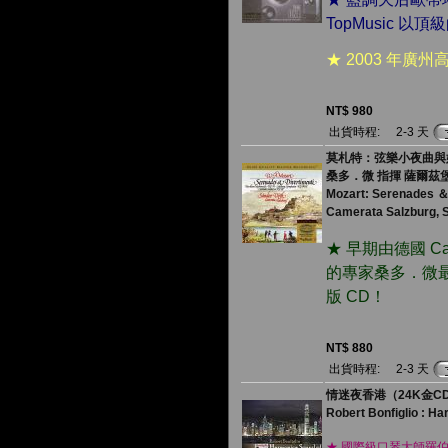
TopMusic 以頂
★ 2003 年廣州高
NT$ 980
出貨時程:
2-3 天
莫札特：弦樂小夜曲與
桑多．微 指揮 薩爾茲
Mozart: Serenades ＆
Camerata Salzburg, 
★ 早期由德國 
的專家桑多．微最
版 CD！
NT$ 880
出貨時程:
2-3 天
情迷夜香港（24K金C
Robert Bonfiglio : H
★ 國際級口琴大師羅