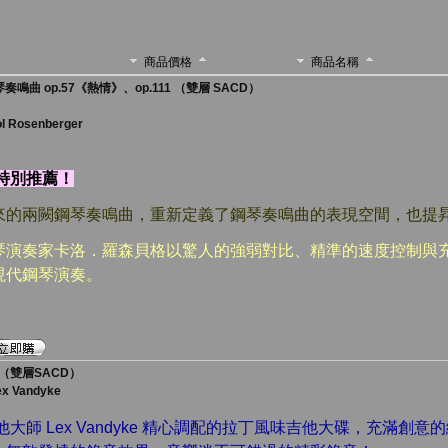
商品價格
商品名稱
鳴曲 op.57《熱情》、op.111 （雙層 SACD）
ol Rosenberger
特別推薦！
來的兩闕鋼琴奏鳴曲，重新定義了鋼琴奏鳴曲的表現空間，也提
家鋼琴演奏家卡洛
．
羅森貝格以驚人的強弱對比、精準的速度控制與
現代鋼琴演奏。
（雙層SACD）
ex Vandyke
他大師 Lex Vandyke 精心調配的拉丁風味吉他大碟，充滿創