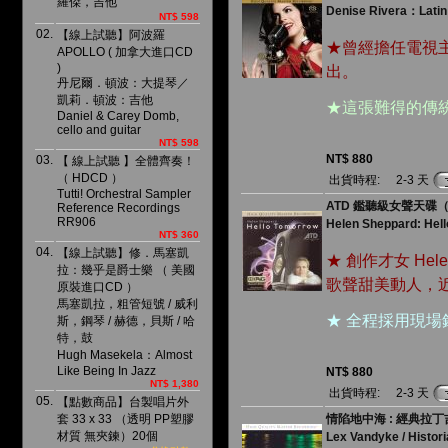
羅傑，吉他
Denise Rivera：Latin
NT$ 598
02.
【線上試聽】阿波羅
★曾經擔任電視
APOLLO ( 加拿大進口CD
)
出。
丹尼爾．頓波：大提琴／
凱莉．頓波：吉他
★這張難得的傳
Daniel & Carey Domb,
cello and guitar
NT$ 598
NT$ 880
03.
【 線上試聽 】全體齊奏！
（ HDCD ）
出貨時程:
2-3 天
Tutti! Orchestral Sampler
ATD 鑑聽級女聲天碟
Reference Recordings
RR906
Helen Sheppard: Hel
NT$ 360
04.
【線上試聽】修．馬塞凱
★ 創作才女 He
拉：幾乎是爵士樂 （ 美國
歌聲甜美動人，
原裝進口CD ）
馬塞凱拉，粗管短號 / 威利
★ 全程採用現
斯，鋼琴 / 赫德，貝斯 / 哈
特，鼓
Hugh Masekela：Almost
Like Being In Jazz
NT$ 880
NT$ 1,380
出貨時程:
2-3 天
05.
【點數商品】台製唱片外
套 33 x 33 （透明 PP塑膠
情陷地中海 : 經典拉丁
材質 無夾鍊）20個
Lex Vandyke / Histor