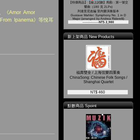
【特價商品】【線上試聽】馬勒：第一號交
響曲（180 克 2LPs)
列達里尼改編 室內樂演奏版本
Amor Amor
Gustave Mahler: Symphony No. 1 in D
Major (arranged by Andrea Riderelli)
From Ipanema》等悅耳
NT$ 3,500
NT$ 2,980
新上架商品 New Products
福壽雙全 / 上海弦樂四重奏
ChinaSong: Chinese Folk Songs /
Shanghai Quartet
NT$ 460
點數商品 Spoint