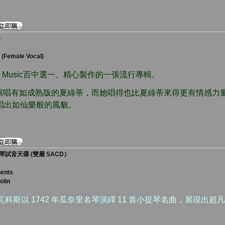
)
 (Female Vocal)
p Music百中選一、精心製作的一張流行專輯。
演唱有如成熟版的夏綠蒂，而她唱得也比夏綠蒂來得更有情感力
唱出如仙樂般的風貌。
試音天碟 (雙層 SACD）
nents
olin
瓦科斯以 1742 年瓜奈里名琴演繹 11 首小提琴名曲，展現出