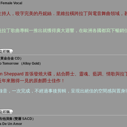
 Female Vocal
主持人，咬字完美的丹妮絲．里維拉橫跨拉丁與電音舞曲領域，
統拉丁歌曲專輯一推出就獲得廣大迴響，在歐洲各國都寫下暢銷
（黃金合金 CD）
lo Tomorrow （Alloy Gold）
len Sheppard 首張發燒大碟，結合爵士、靈魂、藍調、情歌
近年來難得一見的原創爵士佳作！
場錄音，一次完成，不經過事後剪輯，呈現出絕佳的空間感與置身
吉他演奏 (雙層 SACD）
ia De Un Amor