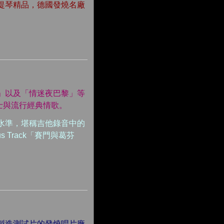
提琴精品，德國發燒名廠
上海」以及「情迷夜巴黎」等
士與流行經典情歌。
水準，堪稱吉他錄音中的
nus Track「賽門與葛芬
製造測試片的發燒唱片廠