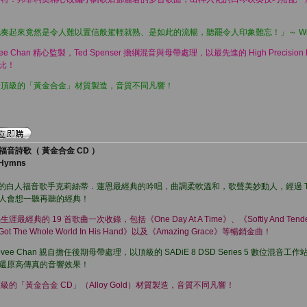
起來竟然是令人難以置信般駕輕就熟、是如此的流暢，聽罷令人印象難忘！」～ Wilson Ng
Povee Chan 精心監製，Ted Spenser 擔綱混音與母帶處理，以最先進的 High Precisio
比！
最頂級的「黃金合金」材質製造，音質不同凡響！
音詩歌（ 黃金合金 CD ）
c Hymns
著名的白人福音歌手克莉絲蒂．蓮恩最經典的吟唱，曲調柔軟溫和，歌聲美妙動人，經過 To
人會想一聽再聽的經典！
典的 19 首歌曲一次收錄，包括《One Day At A Time》、《Softly And Tenderly
 Got The Whole World In His Hand》以及《Amazing Grace》等暢銷金曲！
 Povee Chan 親自擔任後期母帶處理，以頂級的 SADiE 8 DSD Series 5 數位混
還原高傳真的音響效果！
的「黃金合金 CD」（Alloy Gold）材質製造，音質不同凡響！