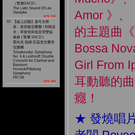
（雙層SACD）
The Latin Sound Of Lex
Amor 》
Vandyke
NT$ 780
02.
【線上試聽】柴可夫斯
基：第四號交響樂 / 列斯諾
的主題曲《C
夫：單簧管與低音管雙協
奏曲 ( 雙層 SACD )
霍內克 指揮 匹茲堡交響管
Bossa No
弦樂團
Tchaikovsky: Symphony
No. 4 & Leshnoff: Double
Girl Fro
Concerto for Clarinet and
Bassoon
Honeck/Pittsburg
Symphony
耳動聽的曲
FR738
NT$ 780
癮！
★ 發燒唱片廠