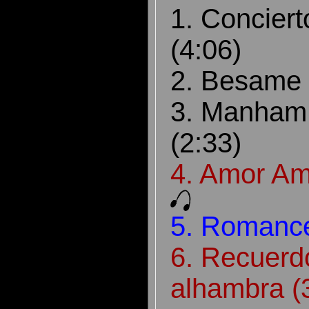
1. Conciert
(4:06)
2. Besame 
3. Manham
(2:33)
4. Amor Am
5. Romance
6. Recuerd
alhambra (