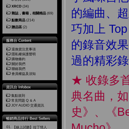
XRCD
(34)
的編曲、超
雜誌，書籍，相關精品
(69)
點數商品
(214)
巧加上 Top
贈品區
(2)
的錄音效果
服務台 Content
退換貨注意事項
隱私權保護聲明
過的精彩錄
購物條約
關於我們
聯絡我們
會員權益及須知
★ 收錄多
資訊台 Infobox
典名曲，如
集點規則
常見問題 Q ＆ A
JOY AUDIO 交通資訊
史》、《Be
暢銷商品排行 Best Sellers
Mucho》、
01.
【線上試聽】拉丁情人