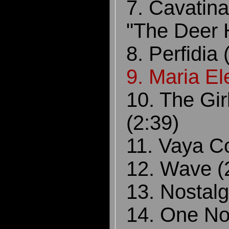
7. Cavatin
"The Deer H
8. Perfidia 
9. Maria El
10. The Gi
(2:39)
11. Vaya C
12. Wave (
13. Nostalg
14. One N