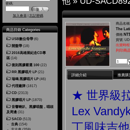
他
»
UD-SACD892
密碼:
加入會員
|
忘記密碼
商品名稱
The Lat
商品目錄 Categories
NT$
價格:
USB數位母帶
(6)
貨號: UD
出貨時程
開盤帶
(18)
列印商
2016高雄展紀念CD專
區
(14)
復刻黑膠嚴選 100
(22)
RR 黑膠唱片 LP
(21)
詳細介紹
推薦購
瑞鳴 黑膠唱片 LP
(46)
代理廠牌
(1817)
★ 世界級
CD
(2313)
黑膠唱片 LP
(1870)
Lex Van
音響喇叭、黑膠唱盤，唱頭
及周邊
(31)
SACD
(513)
丁風味吉他
-
古典
(154)
-
非古典
(359)