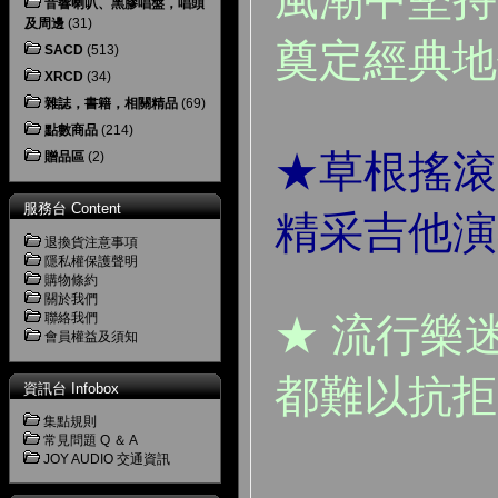
音響喇叭、黑膠唱盤，唱頭
及周邊
(31)
奠定經典地
SACD
(513)
XRCD
(34)
雜誌，書籍，相關精品
(69)
點數商品
(214)
★草根搖滾
贈品區
(2)
服務台 Content
精采吉他演
退換貨注意事項
隱私權保護聲明
購物條約
關於我們
★ 流行樂
聯絡我們
會員權益及須知
都難以抗拒
資訊台 Infobox
集點規則
常見問題 Q ＆ A
JOY AUDIO 交通資訊