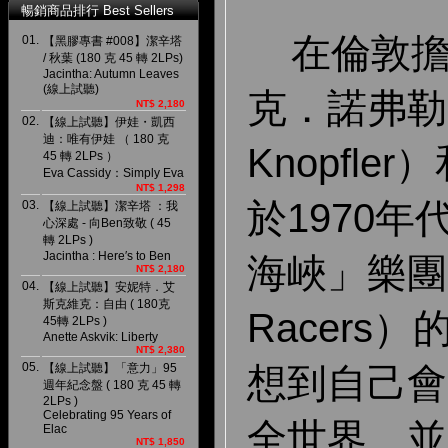
暢銷商品排行 Best Sellers
在倫敦擔
01.
【黑膠專書 #008】潔辛塔
/ 秋葉 (180 克 45 轉 2LPs)
Jacintha: Autumn Leaves
(線上試聽)
克．諾弗勒（
NT$ 2,180
02.
【線上試聽】伊娃・凱西
迪：唯有伊娃 （ 180 克
Knopfl
45 轉 2LPs ）
Eva Cassidy：Simply Eva
NT$ 1,298
於1970
03.
【線上試聽】潔辛塔 ：我
心深處 - 向Ben致敬 ( 45
轉 2LPs )
Jacintha : Here′s to Ben
海峽」樂團
NT$ 2,180
04.
【線上試聽】安妮特．艾
斯克維克：自由 ( 180克
Racers
45轉 2LPs )
Anette Askvik: Liberty
NT$ 2,380
05.
想到自己會
【線上試聽】「意力」95
週年紀念盤 ( 180 克 45 轉
2LPs )
Celebrating 95 Years of
全世界、並
Elac
NT$ 1,850