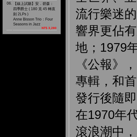
06.
【線上試聽】安．碧森：
四季爵士 ( 180 克 45 轉直
流行樂迷的
刻 2LPs )
Anne Bisson Trio：Four
Seasons in Jazz
響界更佔有
NT$ 3,280
地；197
《公報》，
專輯，和首
發行後隨即
在1970
滾浪潮中，