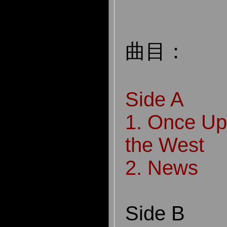
曲目：
Side A
1. Once Up
the West
2. News
Side B