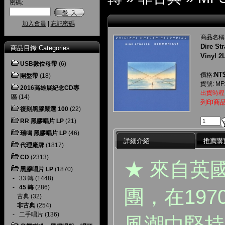
密碼:
加入會員
|
忘記密碼
商品名稱
Dire S
商品目錄 Categories
Vinyl 2
USB數位母帶
(6)
NT$
價格:
開盤帶
(18)
貨號: MFS
2016高雄展紀念CD專
出貨時程
區
(14)
列印商
復刻黑膠嚴選 100
(22)
RR 黑膠唱片 LP
(21)
瑞鳴 黑膠唱片 LP
(46)
詳細介紹
推薦購
代理廠牌
(1817)
CD
(2313)
★ 來自英
黑膠唱片 LP
(1870)
-
33 轉
(1448)
-
45 轉
(286)
團，在19
古典
(32)
非古典
(254)
-
二手唱片
(136)
風潮中堅持