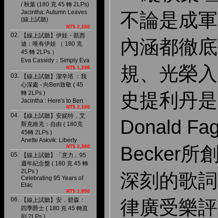
/ 秋葉 (180 克 45 轉 2LPs)
Jacintha: Autumn Leaves
不論是成軍
(線上試聽)
NT$ 2,180
02.
【線上試聽】伊娃・凱西
內涵都徹底
迪：唯有伊娃 （ 180 克
45 轉 2LPs ）
Eva Cassidy：Simply Eva
規、光榮入
NT$ 1,298
03.
【線上試聽】潔辛塔 ：我
心深處 - 向Ben致敬 ( 45
史提利丹是1
轉 2LPs )
Jacintha : Here′s to Ben
NT$ 2,180
04.
【線上試聽】安妮特．艾
Donald Fa
斯克維克：自由 ( 180克
45轉 2LPs )
Anette Askvik: Liberty
Becker
NT$ 2,380
05.
【線上試聽】「意力」95
週年紀念盤 ( 180 克 45 轉
2LPs )
深刻的歌詞
Celebrating 95 Years of
Elac
NT$ 1,850
06.
律廣受樂評
【線上試聽】安．碧森：
四季爵士 ( 180 克 45 轉直
刻 2LPs )