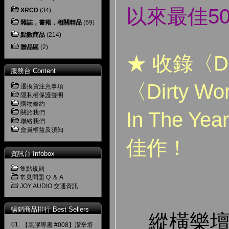
以來最佳5
XRCD
(34)
雜誌，書籍，相關精品
(69)
點數商品
(214)
贈品區
(2)
★ 收錄〈Do 
服務台 Content
〈Dirty Wo
退換貨注意事項
隱私權保護聲明
購物條約
In The 
關於我們
聯絡我們
會員權益及須知
佳作！
資訊台 Infobox
集點規則
常見問題 Q ＆ A
JOY AUDIO 交通資訊
暢銷商品排行 Best Sellers
縱橫樂壇
01.
【黑膠專書 #008】潔辛塔