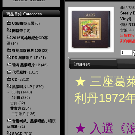
商品名稱
Steely 
商品目錄 Categories
Vinyl)
USB數位母帶
(6)
NT$
價格:
貨號: AU
開盤帶
(18)
出貨時程
2016高雄展紀念CD專
列印商
區
(14)
復刻黑膠嚴選 100
(22)
RR 黑膠唱片 LP
(21)
詳細介紹
瑞鳴 黑膠唱片 LP
(46)
代理廠牌
(1817)
★ 三座葛
CD
(2313)
黑膠唱片 LP
(1870)
-
33 轉
(1448)
利丹197
-
45 轉
(286)
古典
(32)
非古典
(254)
-
二手唱片
(136)
音響喇叭、黑膠唱盤，唱頭
★ 入選《
及周邊
(31)
SACD
(513)