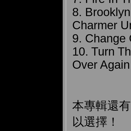
8. Brookly
Charmer U
9. Change 
10. Turn Th
Over Again
本專輯還
以選擇！