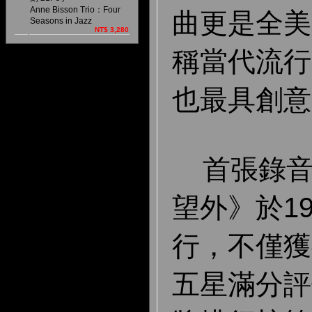
Anne Bisson Trio：Four
曲更是全美
Seasons in Jazz
NT$ 3,280
稱當代流行
也最具創意
首張錄音
望外》於1
行，不僅獲
五星滿分評