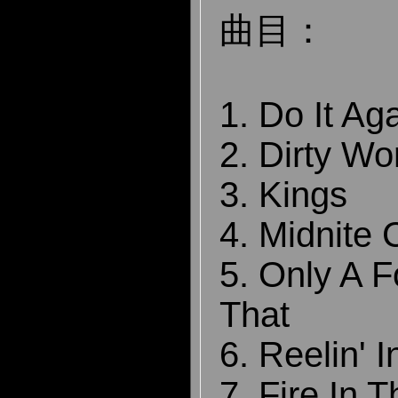
曲目：
1. Do It Ag
2. Dirty Wo
3. Kings
4. Midnite 
5. Only A 
That
6. Reelin' 
7. Fire In 