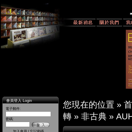
會員登入 Login
您現在的位置 »
電子郵件:
轉
»
非古典
»
AUH
密碼:
加入會員
|
忘記密碼