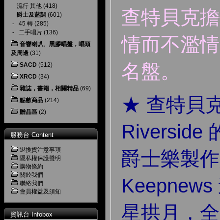
流行 其他
(418)
查特貝克擔
爵士及藍調
(601)
-
45 轉
(285)
-
二手唱片
(136)
情而不濫情
音響喇叭、黑膠唱盤，唱頭
及周邊
(31)
名盤。
SACD
(512)
XRCD
(34)
雜誌，書籍，相關精品
(69)
★ 查特貝
點數商品
(214)
贈品區
(2)
Riversi
服務台 Content
退換貨注意事項
爵士樂製作人 
隱私權保護聲明
購物條約
關於我們
Keepne
聯絡我們
會員權益及須知
星拱月，全
資訊台 Infobox