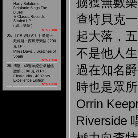
擄獲無數樂
Harry Belafonte:
Belafonte Sings The
Blues
查特貝克一
✯ Classic Records
Sealed LP
( 線上試聽 )
NT$ 2,180
起大落，五
05.
【CR 絕版名片】邁爾士．
戴維斯︰西班牙素描 ( 200
克 LP )
不是他人生
Miles Davis：Sketches of
Spain
NT$ 2,150
過在知名爵
06.
清澈 - 40週年紀念卓越鑑
聽盤 ( 180 克 2LPs )
Clearaudio - 40 Years
Excellence Edition
時也是眾所
NT$ 1,850
Orrin Ke
Riversi
極力向查特