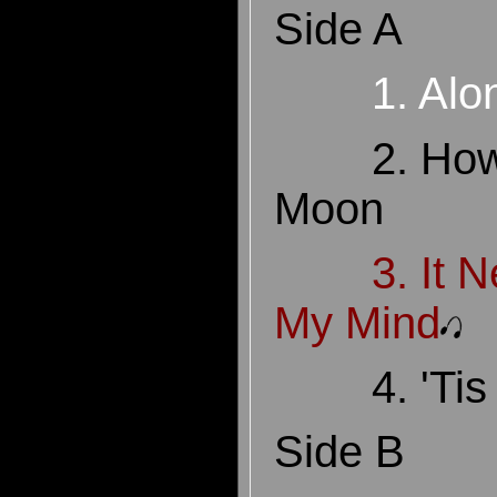
Side A
1. Alo
2. Ho
Moon
3. It 
My Mind
4. 'Ti
Side B