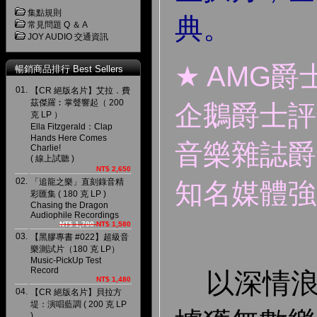
集點規則
典。
常見問題 Q ＆ A
JOY AUDIO 交通資訊
★ AMG
暢銷商品排行 Best Sellers
01.
【CR 絕版名片】艾拉．費
茲傑羅︰掌聲響起（ 200
企鵝爵士評
克 LP ）
Ella Fitzgerald：Clap
Hands Here Comes
音樂雜誌爵
Charlie!
( 線上試聽 )
NT$ 2,650
02.
「追龍之樂」直刻錄音精
知名媒體強
彩匯集 ( 180 克 LP )
Chasing the Dragon
Audiophile Recordings
NT$ 1,700
NT$ 1,580
03.
【黑膠專書 #022】超級音
樂測試片（180 克 LP）
Music-PickUp Test
Record
以深情浪
NT$ 1,480
04.
【CR 絕版名片】貝拉方
堤：演唱藍調 ( 200 克 LP
)