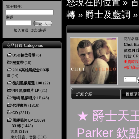
您現在的位置 »
電子郵件:
轉
»
爵士及藍調
密碼:
加入會員
|
忘記密碼
商品名稱
Chet B
商品目錄 Categories
NT$
價格:
USB數位母帶
(6)
貨號: CR
出貨時程
開盤帶
(18)
列印商
2016高雄展紀念CD專
區
(14)
復刻黑膠嚴選 100
(22)
RR 黑膠唱片 LP
(21)
詳細介紹
推薦購
瑞鳴 黑膠唱片 LP
(46)
代理廠牌
(1816)
★ 爵士天王小
CD
(2311)
黑膠唱片 LP
(1869)
-
33 轉
(1448)
Parker
古典
(319)
東方語言、音樂
(110)