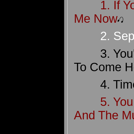
1. If 
Me Now
2. Se
3. You
To Come H
4. Ti
5. You
And The M