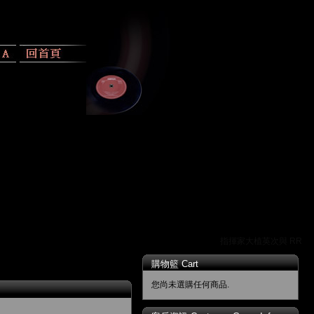
指揮家大植英次與 RR 唱
購物籃 Cart
您尚未選購任何商品.