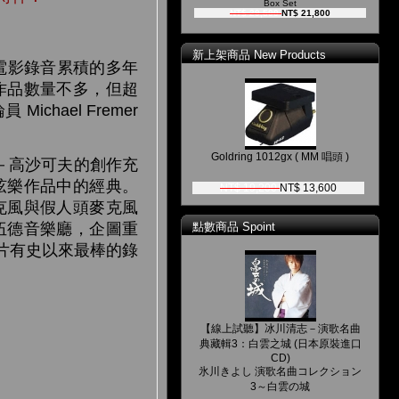
Box Set
NT$ 29,500
NT$ 21,800
新上架商品 New Products
他在電影錄音累積的多年
作品數量不多，但超
chael Fremer
Goldring 1012gx ( MM 唱頭 )
－高沙可夫的創作充
弦樂作品中的經典。
NT$ 19,200
NT$ 13,600
管麥克風與假人頭麥克風
伍德音樂廳，企圖重
點數商品 Spoint
龍唱片有史以來最棒的錄
【線上試聽】冰川清志－演歌名曲
典藏輯3：白雲之城 (日本原裝進口
CD)
氷川きよし 演歌名曲コレクション
3～白雲の城