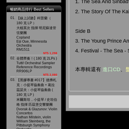
1. The Sea And Sinbad
暢銷商品排行 Best Sellers
2. The Story Of The Ka
01.
【線上試聽】柯普蘭（
180 克 LP ）
大植英次 指揮 明尼蘇達管
Side B
弦樂團
Copland
3. The Young Prince A
Eiji Oue, Minnesota
Orchestra
RM1511
4. Festival - The Sea -
NT$ 1,298
02.
全體齊奏！( 180 克 2LPs )
Tutti! Orchestral Sampler
Reference Recordings
本專輯還有
進口CD
、
RR906LP
NT$ 2,080
03.
【黑膠專書 #017】德弗札
克：小提琴協奏曲 + 葛拉
茲諾夫：小提琴協奏曲 (
180 克 LP )
米爾斯坦，小提琴 / 史坦伯
格 指揮 匹茲堡交響樂團
Dvorak & Glazunov: Violin
Concertos
Nathan Milstein, violin
William Steinberg, the
Pittsburgh Symphony