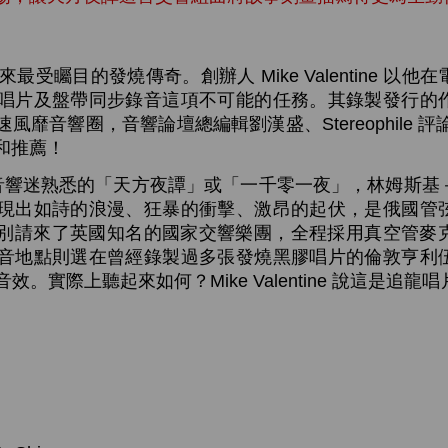
矚目的發燒傳奇。創辦人 Mike Valentine 以
唱片及盤帶同步錄音這項不可能的任務。其錄製發行的
音響圈，音響論壇總編輯劉漢盛、Stereophile 評論員 Mi
和推薦！
響迷熟悉的「天方夜譚」或「一千零一夜」，林姆斯基
現出如詩的浪漫、狂暴的衝擊、激昂的起伏，是俄國管
ntine 特別請來了英國知名的國家交響樂團，全程採用真空
音地點則選在曾經錄製過多張發燒黑膠唱片的倫敦亨利
。實際上聽起來如何？Mike Valentine 說這是追