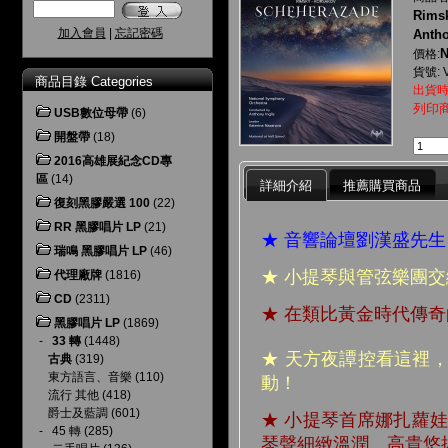
Rims
加入會員
|
忘記密碼
Antho
N
價格:
貨號: 
商品目錄 Categories
出貨時
列印
USB數位母帶
(6)
開盤帶
(18)
2016高雄展紀念CD專
區
(14)
詳細介紹
推薦購買商品
復刻黑膠嚴選 100
(22)
RR 黑膠唱片 LP
(21)
★ 音響論壇劉漢盛先
瑞鳴 黑膠唱片 LP
(46)
★ 小提琴與管弦樂團
代理廠牌
(1816)
CD
(2311)
★ 在類比黃金時代傳
黑膠唱片 LP
(1869)
-
33 轉
(1448)
★ 天方夜譚控看這裡
古典
(319)
東方語言、音樂
(110)
動！
流行 其他
(418)
爵士及藍調
(601)
★ 小提琴首席娜扎蘿
-
45 轉
(285)
琴聲細緻溫潤、高貴悠