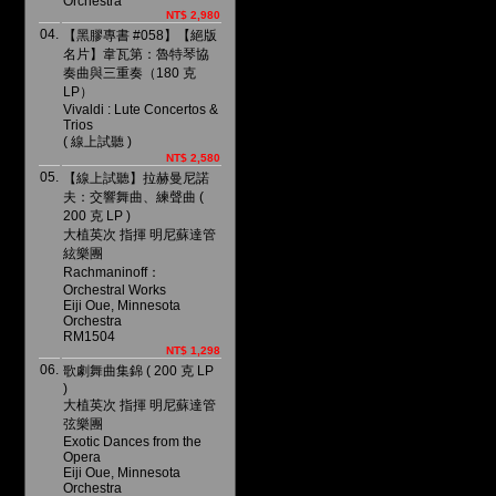
Orchestra
NT$ 2,980
04.
【黑膠專書 #058】【絕版
名片】韋瓦第：魯特琴協
奏曲與三重奏（180 克
LP）
Vivaldi : Lute Concertos &
Trios
( 線上試聽 )
NT$ 2,580
05.
【線上試聽】拉赫曼尼諾
夫：交響舞曲、練聲曲 (
200 克 LP )
大植英次 指揮 明尼蘇達管
絃樂團
Rachmaninoff：
Orchestral Works
Eiji Oue, Minnesota
Orchestra
RM1504
NT$ 1,298
06.
歌劇舞曲集錦 ( 200 克 LP
)
大植英次 指揮 明尼蘇達管
弦樂團
Exotic Dances from the
Opera
Eiji Oue, Minnesota
Orchestra