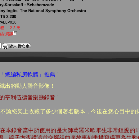
ky-Korsakoff：Scheherazade
ny Inglis, The National Symphony Orchestra
T$ 2,200
VALLP016
程:
2-3 天
商品資訊
生「總編私房軟體」推薦！
交織出的動人聲音影像！
奇的亨利伍德音樂廳錄音！
，不論您架上收藏了多少個著名版本，今後在您心目中的
娃在本錄音當中所使用的是大師葛羅米歐畢生非常鍾愛的1
揚，讓天方夜譚這首交響組曲將故事刻畫描寫得更為生動