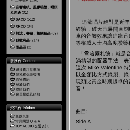
-
二手唱片
(136)
音響喇叭、黑膠唱盤，唱頭
及周邊
(31)
SACD
(512)
追龍唱片絕對是近年來最受
XRCD
(34)
經驗，破天荒展開直刻
雜誌，書籍，相關精品
(69)
卓的音響效果讓追龍迅速風靡
點數商品
(214)
等權威人士均高度讚譽
贈品區
(2)
「雪哈爾札德」就是音
滿精湛的配器手法，表
服務台 Content
這次 Mike Vale
退換貨注意事項
以全類比方式錄製。錄
隱私權保護聲明
購物條約
現類比黃金時期超卓的音效
關於我們
音！
聯絡我們
會員權益及須知
資訊台 Infobox
曲目:
集點規則
Side A
常見問題 Q ＆ A
JOY AUDIO 交通資訊