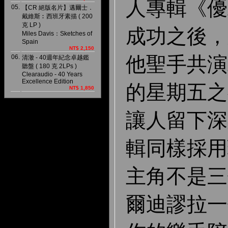
人專輯《優
05.
【CR 絕版名片】邁爾士．
戴維斯︰西班牙素描 ( 200
克 LP )
成功之後，
Miles Davis：Sketches of
Spain
NT$ 2,150
他聖手共演
06.
清澈 - 40週年紀念卓越鑑
聽盤 ( 180 克 2LPs )
Clearaudio - 40 Years
Excellence Edition
的星期五之
NT$ 1,850
讓人留下深
輯同樣採用
主角不是三
爾迪謬拉一