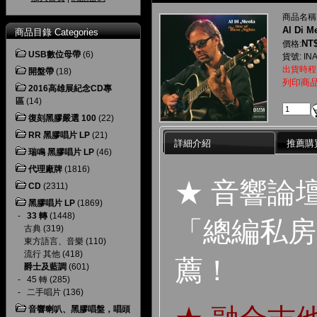
商品名稱
Al Di M
商品目錄 Categories
NT$
價格:
USB數位母帶
(6)
貨號: IN
出貨時程
開盤帶
(18)
列印商
2016高雄展紀念CD專
區
(14)
復刻黑膠嚴選 100
(22)
RR 黑膠唱片 LP
(21)
詳細介紹
推薦購
瑞鳴 黑膠唱片 LP
(46)
代理廠牌
(1816)
★ 音響論
CD
(2311)
黑膠唱片 LP
(1869)
-
33 轉
(1448)
「總編私房
古典
(319)
東方語言、音樂
(110)
流行 其他
(418)
薦！
爵士及藍調
(601)
-
45 轉
(285)
-
二手唱片
(136)
音響喇叭、黑膠唱盤，唱頭