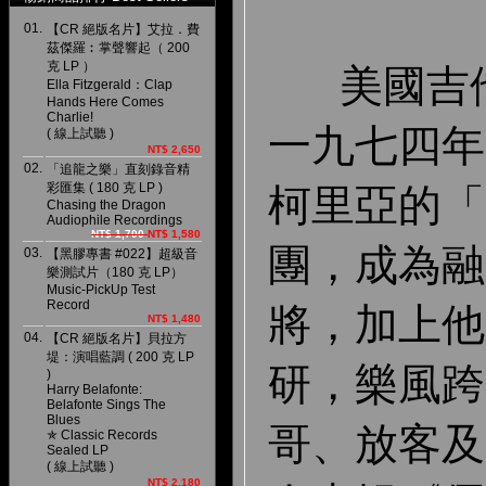
01.
【CR 絕版名片】艾拉．費
茲傑羅︰掌聲響起（ 200
克 LP ）
美國吉他
Ella Fitzgerald：Clap
Hands Here Comes
Charlie!
一九七四年
( 線上試聽 )
NT$ 2,650
02.
「追龍之樂」直刻錄音精
彩匯集 ( 180 克 LP )
柯里亞的「
Chasing the Dragon
Audiophile Recordings
NT$ 1,700
NT$ 1,580
團，成為融
03.
【黑膠專書 #022】超級音
樂測試片（180 克 LP）
Music-PickUp Test
Record
將，加上他
NT$ 1,480
04.
【CR 絕版名片】貝拉方
堤：演唱藍調 ( 200 克 LP
研，樂風跨
)
Harry Belafonte:
Belafonte Sings The
Blues
哥、放客及
✯ Classic Records
Sealed LP
( 線上試聽 )
NT$ 2,180