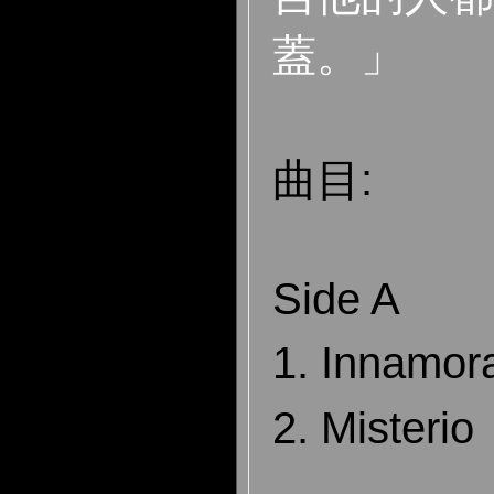
蓋。」
曲目:
Side A
1. Innamor
2. Misterio