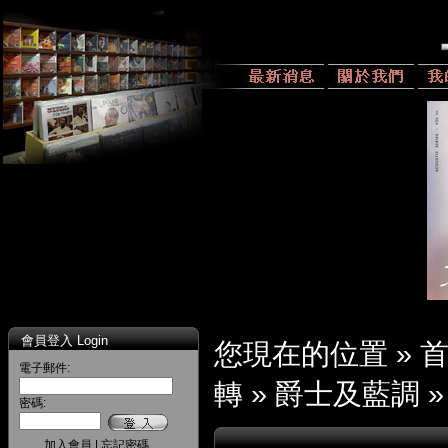
會員登入 Login
您現在的位置 »
電子郵件:
轉
»
爵士及藍調
密碼:
加入會員
|
忘記密碼