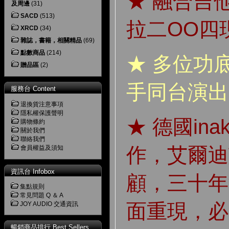
★ 融合吉
及周邊
(31)
SACD
(513)
拉二OO四
XRCD
(34)
雜誌，書籍，相關精品
(69)
點數商品
(214)
★ 多位功
贈品區
(2)
手同台演出
服務台 Content
退換貨注意事項
隱私權保護聲明
★ 德國ina
購物條約
關於我們
聯絡我們
作，艾爾迪
會員權益及須知
資訊台 Infobox
顧，三十年
集點規則
常見問題 Q ＆ A
面重現，必
JOY AUDIO 交通資訊
暢銷商品排行 Best Sellers