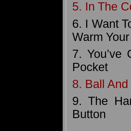
5. In The C
6. I Want 
Warm Your 
7. You’ve 
Pocket
8. Ball And
9. The Ha
Button