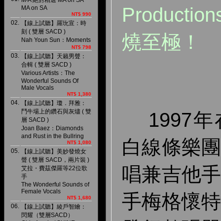
M‧A 絕對精選 MA on SA
Product
MA on SA
NT$ 990
02.
【線上試聽】羅玧宣：時
刻 ( 雙層 SACD )
燒至極！
Nah Youn Sun：Moments
NT$ 798
03.
【線上試聽】天籟男聲：
合輯 ( 雙層 SACD )
Various Artists：The
Wonderful Sounds Of
Male Vocals
NT$ 1,380
04.
【線上試聽】瓊．拜雅：
鬥牛場上的鑽石與灰燼 ( 雙
1997
層 SACD )
Joan Baez：Diamonds
and Rust in the Bullring
白線條樂
NT$ 1,080
05.
【線上試聽】美妙發燒女
聲 ( 雙層 SACD，兩片裝 )
唱兼吉他
艾拉・費茲傑羅等22位歌
手
The Wonderful Sounds of
Female Vocals
手梅格懷
NT$ 1,680
06.
【線上試聽】綾戶智繪：
閃耀（雙層SACD）