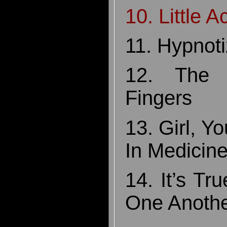
10. Little 
11. Hypnot
12. The
Fingers
13. Girl, Y
In Medicin
14. It’s T
One Anoth