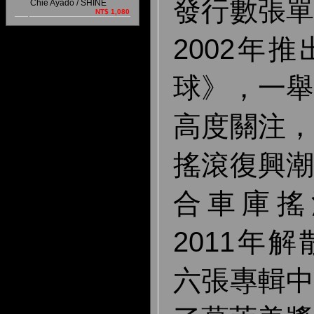
發行數張
Chie Ayado / SHINE
NT$ 1,080
2002年
球》，一
高度關注
搖滾復興
合車庫搖
2011年
六張專輯