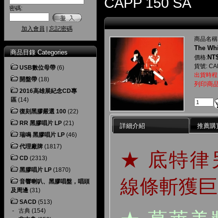
CAPP 150 SA
密碼:
加入會員
|
忘記密碼
商品名稱
The Whi
商品目錄 Categories
NT$
價格:
貨號: CA
USB數位母帶
(6)
出貨時程
開盤帶
(18)
列印商
2016高雄展紀念CD專
區
(14)
復刻黑膠嚴選 100
(22)
RR 黑膠唱片 LP
(21)
詳細介紹
推薦購
瑞鳴 黑膠唱片 LP
(46)
代理廠牌
(1817)
★ 底特
CD
(2313)
黑膠唱片 LP
(1870)
線條斬獲巨
音響喇叭、黑膠唱盤，唱頭
及周邊
(31)
SACD
(513)
-
古典
(154)