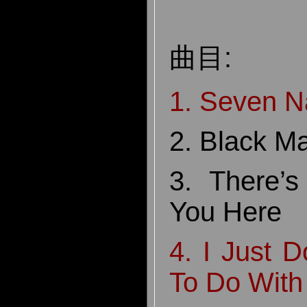
曲目:
1. Seven N
2. Black M
3. There’
You Here
4. I Just 
To Do With