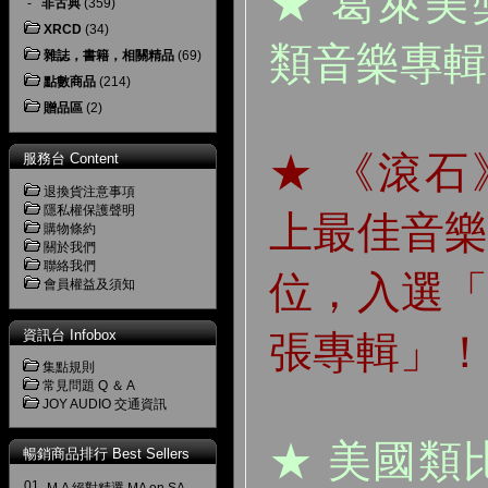
★ 葛萊
-
非古典
(359)
XRCD
(34)
類音樂專輯
雜誌，書籍，相關精品
(69)
點數商品
(214)
贈品區
(2)
★ 《滾
服務台 Content
退換貨注意事項
隱私權保護聲明
上最佳音
購物條約
關於我們
聯絡我們
位，入選
會員權益及須知
資訊台 Infobox
張專輯
」！
集點規則
常見問題 Q ＆ A
JOY AUDIO 交通資訊
★ 美國類比名
暢銷商品排行 Best Sellers
01.