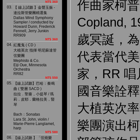
作曲家柯普
NT$ 360
03.
【 線上試聽 】金聲玉振 -
達拉斯管樂團精選集
Copland, 
Dallas Wind Symphony
Sampler / conducted by
Howard Dunn, Frederick
Fennell, Jerry Junkin
歲冥誕，為
RR909
NT$ 360
04.
紅魔鬼 ( CD )
大植英次 指揮 明尼蘇達管
代表當代美
弦樂團
Mephisto & Co.
Eiji Oue, Minnesota
家，
RR
唱
Orchestra
RR82
NT$ 550
05.
【線上試聽】巴哈：奏鳴
國音樂詮釋
曲 ( 雙層 SACD )
拉拉．聖薔，小提琴 / 瑪
莉．皮耶．蘭格拉美，豎
大植英次率
琴
Bach：Sonatas
Lara St. John, violin /
樂團演出柯
Marie-Pierre Langlamet,
harp
NT$ 580
06.
【線上試聽 】「弦燒樂