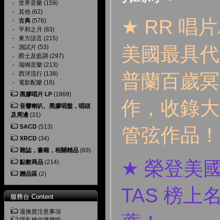
-
世界音樂
(159)
-
其他
(62)
★
RR
唱片
-
古典
(576)
-
平和之月
(83)
-
東方語言
(215)
美國最具代
-
測試片
(53)
-
爵士及藍調
(297)
-
瑞鳴音樂
(213)
-
西洋流行
(138)
普蘭百歲冥
-
電影配樂
(16)
黑膠唱片 LP
(1869)
作，收錄大
音響喇叭、黑膠唱盤，唱頭
及周邊
(31)
SACD
(513)
管弦作品！
XRCD
(34)
雜誌，書籍，相關精品
(69)
★
榮登美
點數商品
(214)
贈品區
(2)
TAS
榜上
服務台 Content
退換貨注意事項