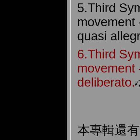
5.Third Sy
movement -
quasi allegr
6.Third Sy
movement -
deliberato.
本專輯還有