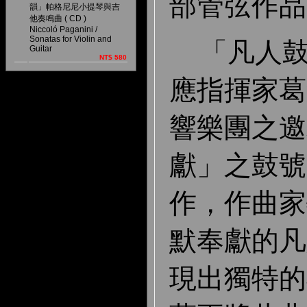
部管弦作品
韻」帕格尼尼小提琴與吉
他奏鳴曲 ( CD )
Niccoló Paganini /
Sonatas for Violin and
「凡人
Guitar
NT$ 580
應指揮家葛
響樂團之邀
獻」之鼓號
作，作曲家
默奉獻的凡
現出獨特的