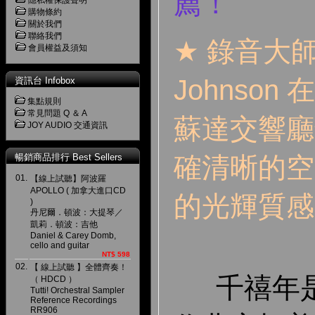
薦！
隱私權保護聲明
購物條約
關於我們
聯絡我們
★
錄音大
會員權益及須知
Johnson
資訊台 Infobox
集點規則
常見問題 Q ＆ A
蘇達交響廳
JOY AUDIO 交通資訊
暢銷商品排行 Best Sellers
確清晰的空
01.
【線上試聽】阿波羅
APOLLO ( 加拿大進口CD
的光輝質感
)
丹尼爾．頓波：大提琴／
凱莉．頓波：吉他
Daniel & Carey Domb,
cello and guitar
NT$ 598
02.
【 線上試聽 】全體齊奏！
千禧年是
（ HDCD ）
Tutti! Orchestral Sampler
Reference Recordings
RR906