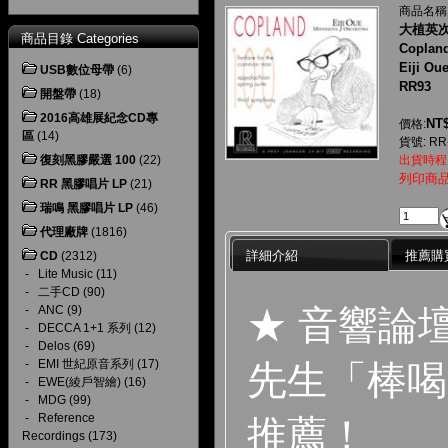
商品名稱
大植英次
商品目錄 Categories
Copland
Eiji Ou
USB數位母帶
(6)
RR93
開盤帶
(18)
2016高雄展紀念CD專
NT$
價格:
區
(14)
貨號: RR
復刻黑膠嚴選 100
(22)
出貨時程
列印商
RR 黑膠唱片 LP
(21)
瑞鳴 黑膠唱片 LP
(46)
代理廠牌
(1816)
詳細介紹
推薦購
CD
(2312)
-
Lite Music
(11)
-
二手CD
(90)
★ 音響論
-
ANC
(9)
-
DECCA 1+1 系列
(12)
-
Delos
(69)
-
EMI 世紀原音系列
(17)
先生「棒喝 
-
EWE(綾戶智繪)
(16)
-
MDG
(99)
-
Reference
推薦！
Recordings
(173)