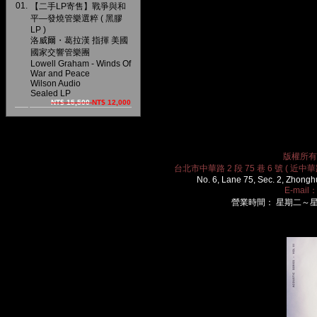
01.
【二手LP寄售】戰爭與和
平—發燒管樂選粹 ( 黑膠
LP )
洛威爾・葛拉漢 指揮 美國
國家交響管樂團
Lowell Graham - Winds Of
War and Peace
Wilson Audio
Sealed LP
NT$ 15,500
NT$ 12,000
版權所有 2
台北市中華路 2 段 75 巷 6 號 ( 近中華路
No. 6, Lane 75, Sec. 2, Zhongh
E-mail
營業時間： 星期二～星期