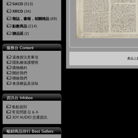
SACD
(513)
XRCD
(34)
雜誌，書籍，相關精品
(69)
點數商品
(214)
贈品區
(2)
服務台 Content
退換貨注意事項
產品上架
隱私權保護聲明
購物條約
關於我們
聯絡我們
會員權益及須知
資訊台 Infobox
集點規則
常見問題 Q ＆ A
JOY AUDIO 交通資訊
暢銷商品排行 Best Sellers