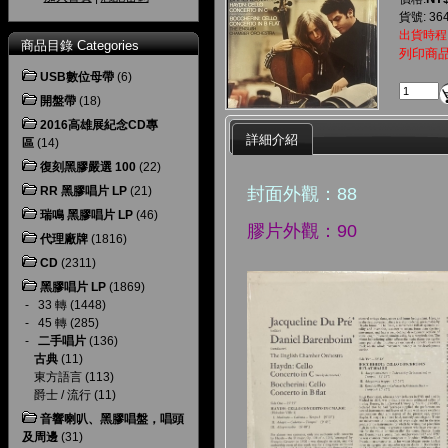
貨號: 36
出貨時程
商品目錄 Categories
列印商
USB數位母帶
(6)
開盤帶
(18)
2016高雄展紀念CD專
詳細介紹
區
(14)
復刻黑膠嚴選 100
(22)
封面外觀：88
RR 黑膠唱片 LP
(21)
瑞鳴 黑膠唱片 LP
(46)
膠片外觀：90
代理廠牌
(1816)
CD
(2311)
黑膠唱片 LP
(1869)
-
33 轉
(1448)
-
45 轉
(285)
-
二手唱片
(136)
古典
(11)
東方語言
(113)
爵士 / 流行
(11)
音響喇叭、黑膠唱盤，唱頭
及周邊
(31)