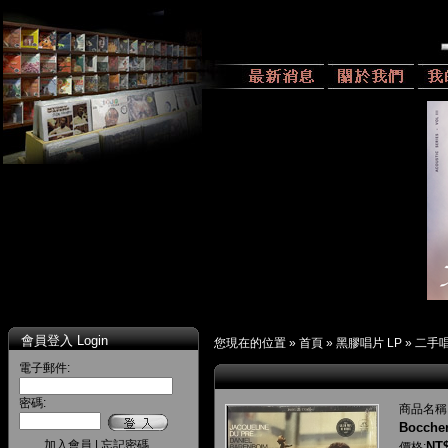
會員登入 Login
您現在的位置 »
首頁
»
黑膠唱片 LP
»
二手
電子郵件:
密碼:
商品名稱
Boccher
加入會員
|
忘記密碼
NT$
價格: