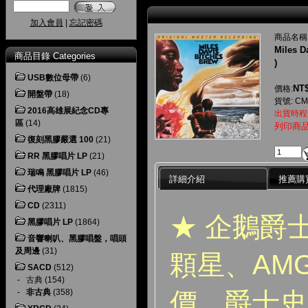
加入會員
|
忘記密碼
商品名稱
Miles D
商品目錄 Categories
)
USB數位母帶
(6)
NT$
價格:
開盤帶
(18)
貨號: CM
2016高雄展紀念CD專
出貨時程
區
(14)
列印商
復刻黑膠嚴選 100
(21)
RR 黑膠唱片 LP
(21)
瑞鳴 黑膠唱片 LP
(46)
詳細介紹
推薦購
代理廠牌
(1815)
CD
(2311)
★
企鵝爵
黑膠唱片 LP
(1864)
音響喇叭、黑膠唱盤，唱頭
及周邊
(31)
顆星、AM
SACD
(512)
-
古典
(154)
價，爵士史
-
非古典
(358)