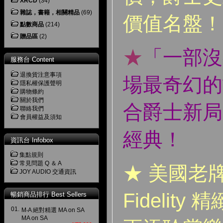
XRCD
(34)
雜誌，書籍，相關精品
(69)
價值名盤
！
點數商品
(214)
贈品區
(2)
★
「一部沒
服務台 Content
退換貨注意事項
場最奇幻的
隱私權保護聲明
購物條約
關於我們
合爵士新局
聯絡我們
會員權益及須知
經典
！
資訊台 Infobox
集點規則
常見問題 Q ＆ A
★
美國老牌發
JOY AUDIO 交通資訊
Fidelit
暢銷商品排行 Best Sellers
01.
M‧A 絕對精選 MA on SA
MA on SA