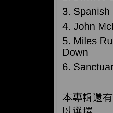
3.
Spanish
4. John Mc
5. Miles R
Down
6. Sanctua
本專輯還
以選擇。