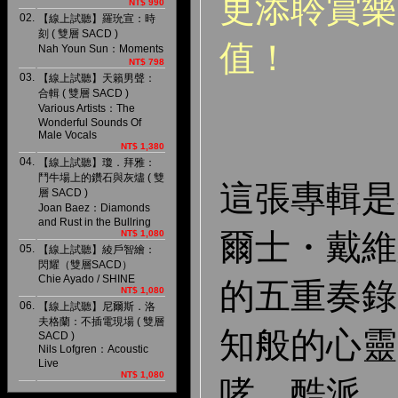
更添聆賞樂
NT$ 990
02.
【線上試聽】羅玧宣：時
刻 ( 雙層 SACD )
值
！
Nah Youn Sun：Moments
NT$ 798
03.
【線上試聽】天籟男聲：
合輯 ( 雙層 SACD )
Various Artists：The
Wonderful Sounds Of
Male Vocals
NT$ 1,380
04.
【線上試聽】瓊．拜雅：
鬥牛場上的鑽石與灰燼 ( 雙
這張專輯是在
層 SACD )
Joan Baez：Diamonds
and Rust in the Bullring
爾士・戴維
NT$ 1,080
05.
【線上試聽】綾戶智繪：
閃耀（雙層SACD）
Chie Ayado / SHINE
的五重奏錄
NT$ 1,080
06.
【線上試聽】尼爾斯．洛
夫格蘭：不插電現場 ( 雙層
知般的心靈
SACD )
Nils Lofgren：Acoustic
Live
NT$ 1,080
哮、酷派、