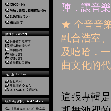
陣，讓音樂
XRCD
(34)
雜誌，書籍，相關精品
(69)
點數商品
(214)
★ 全音音
贈品區
(2)
服務台 Content
融合浩室、
退換貨注意事項
隱私權保護聲明
及嘻哈，一
購物條約
關於我們
聯絡我們
曲文化的代
會員權益及須知
資訊台 Infobox
集點規則
常見問題 Q ＆ A
JOY AUDIO 交通資訊
這張專輯是
暢銷商品排行 Best Sellers
期舞池裡的
01.
【黑膠專書 #008】潔辛塔