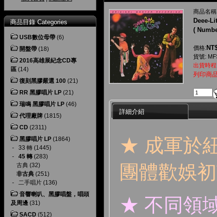
商品名稱
Deee-Li
商品目錄 Categories
( Numbe
USB數位母帶
(6)
NT$
價格:
開盤帶
(18)
貨號: MFS
2016高雄展紀念CD專
出貨時程
區
(14)
列印商
復刻黑膠嚴選 100
(21)
RR 黑膠唱片 LP
(21)
瑞鳴 黑膠唱片 LP
(46)
詳細介紹
代理廠牌
(1815)
CD
(2311)
★ 成軍於
黑膠唱片 LP
(1864)
-
33 轉
(1445)
-
45 轉
(283)
團體歡娛初
古典
(32)
非古典
(251)
-
二手唱片
(136)
音響喇叭、黑膠唱盤，唱頭
★ 不同領
及周邊
(31)
SACD
(512)