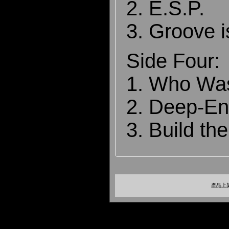
2. E.S.P.
3. Groove i
Side Four:
1. Who Wa
2. Deep-En
3. Build th
產品上架