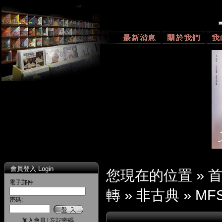
會員登入 Login
您現在的位置 »
電子郵件:
轉
»
非古典
»
MFS
密碼:
加入會員
|
忘記密碼