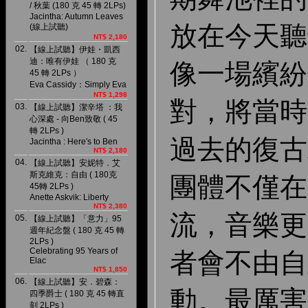
/ 秋葉 (180 克 45 轉 2LPs)
Jacintha: Autumn Leaves
放在今天聽
(線上試聽)
NT$ 2,180
02.
【線上試聽】伊娃・凱西
迪：唯有伊娃 （ 180 克
像一場繽紛
45 轉 2LPs ）
Eva Cassidy：Simply Eva
NT$ 1,298
對，將當時
03.
【線上試聽】潔辛塔 ：我
心深處 - 向Ben致敬 ( 45
轉 2LPs )
過去的復古
Jacintha : Here′s to Ben
NT$ 2,180
04.
【線上試聽】安妮特．艾
斯克維克：自由 ( 180克
團體不僅在
45轉 2LPs )
Anette Askvik: Liberty
NT$ 2,380
流，音樂更
05.
【線上試聽】「意力」95
週年紀念盤 ( 180 克 45 轉
2LPs )
Celebrating 95 Years of
者會不由自
Elac
NT$ 1,850
06.
【線上試聽】安．碧森：
動。最厲害
四季爵士 ( 180 克 45 轉直
刻 2LPs )