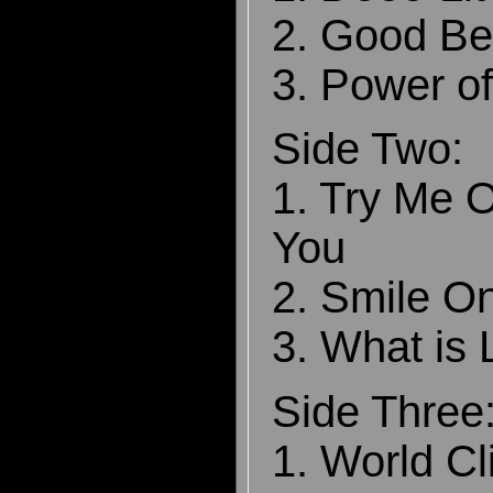
2. Good Be
3. Power o
Side Two:
1. Try Me 
You
2. Smile O
3. What is
Side Three
1. World Cl