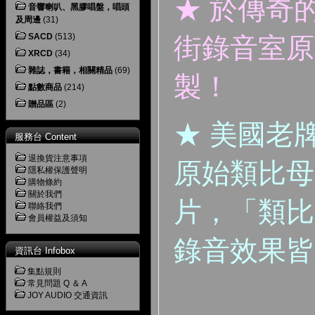
★ 於傳奇
音響喇叭、黑膠唱盤，唱頭
及周邊
(31)
SACD
(513)
街錄音室原
XRCD
(34)
雜誌，書籍，相關精品
(69)
製！
點數商品
(214)
贈品區
(2)
★ 美國老牌
服務台 Content
退換貨注意事項
原始類比母
隱私權保護聲明
購物條約
關於我們
片，「類比
聯絡我們
會員權益及須知
錄音效果皆
資訊台 Infobox
集點規則
常見問題 Q ＆ A
JOY AUDIO 交通資訊