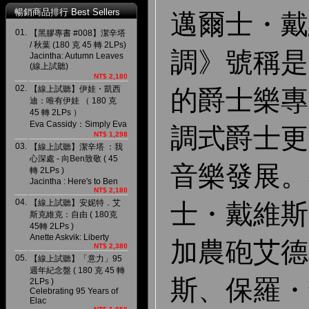
暢銷商品排行 Best Sellers
邁爾士・戴
01.
【黑膠專書 #008】潔辛塔
/ 秋葉 (180 克 45 轉 2LPs)
調》號稱是
Jacintha: Autumn Leaves
(線上試聽)
NT$ 2,180
02.
【線上試聽】伊娃・凱西
的爵士樂專
迪：唯有伊娃 （ 180 克
45 轉 2LPs ）
Eva Cassidy：Simply Eva
調式爵士更
NT$ 1,298
03.
【線上試聽】潔辛塔 ：我
心深處 - 向Ben致敬 ( 45
音樂發展。
轉 2LPs )
Jacintha : Here′s to Ben
NT$ 2,180
04.
【線上試聽】安妮特．艾
士・戴維斯
斯克維克：自由 ( 180克
45轉 2LPs )
Anette Askvik: Liberty
加農砲艾德
NT$ 2,380
05.
【線上試聽】「意力」95
週年紀念盤 ( 180 克 45 轉
斯、保羅・
2LPs )
Celebrating 95 Years of
Elac