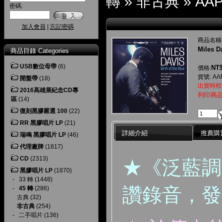
轉
»
非古典
»
AAP
密碼:
加入會員
|
忘記密碼
商品名稱
Miles D
商品目錄 Categories
USB數位母帶
(6)
NT$
價格:
貨號: AAP
開盤帶
(18)
出貨時程
2016高雄展紀念CD專
列印商
區
(14)
復刻黑膠嚴選 100
(22)
RR 黑膠唱片 LP
(21)
詳細介紹
推薦購
瑞鳴 黑膠唱片 LP
(46)
代理廠牌
(1817)
CD
(2313)
★《泛藍調
黑膠唱片 LP
(1870)
-
33 轉
(1448)
讚錄音，發
-
45 轉
(286)
古典
(32)
非古典
(254)
-
二手唱片
(136)