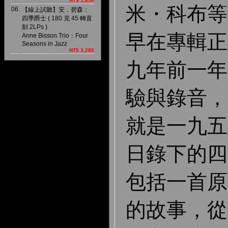
NT$ 1,850
米・科布等
06.
【線上試聽】安．碧森：
四季爵士 ( 180 克 45 轉直
刻 2LPs )
早在專輯正
Anne Bisson Trio：Four
Seasons in Jazz
NT$ 3,280
九年前一年
驗與錄音，
就是一九五
日錄下的四
包括一首原
的故事，從