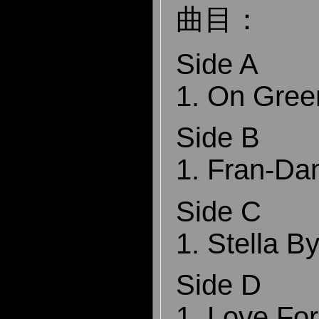
曲目：
Side A
1. On Gree
Side B
1. Fran-Da
Side C
1. Stella By
Side D
1. Love For