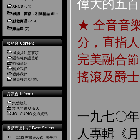
偉大的五百
XRCD
(34)
雜誌，書籍，相關精品
(69)
★ 全音音
點數商品
(214)
贈品區
(2)
分，直指人
服務台 Content
退換貨注意事項
完美融合節
隱私權保護聲明
購物條約
關於我們
搖滾及爵士
聯絡我們
會員權益及須知
資訊台 Infobox
集點規則
常見問題 Q ＆ A
一九七
〇年
JOY AUDIO 交通資訊
暢銷商品排行 Best Sellers
人專輯《月
01.
【黑膠專書 #008】潔辛塔