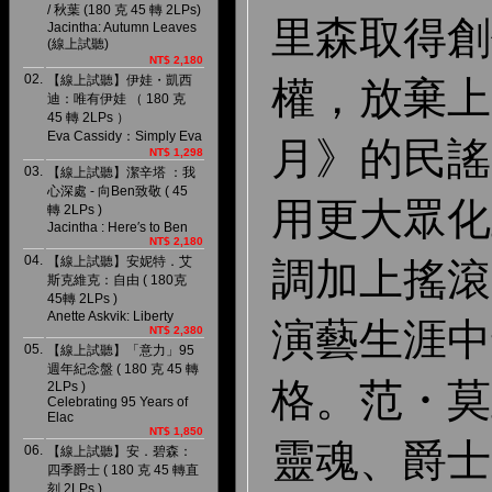
/ 秋葉 (180 克 45 轉 2LPs)
里森取得創
Jacintha: Autumn Leaves
(線上試聽)
NT$ 2,180
02.
【線上試聽】伊娃・凱西
權，放棄上
迪：唯有伊娃 （ 180 克
45 轉 2LPs ）
Eva Cassidy：Simply Eva
月》的民謠
NT$ 1,298
03.
【線上試聽】潔辛塔 ：我
心深處 - 向Ben致敬 ( 45
用更大眾化
轉 2LPs )
Jacintha : Here′s to Ben
NT$ 2,180
04.
【線上試聽】安妮特．艾
調加上搖滾
斯克維克：自由 ( 180克
45轉 2LPs )
Anette Askvik: Liberty
演藝生涯中
NT$ 2,380
05.
【線上試聽】「意力」95
週年紀念盤 ( 180 克 45 轉
格。范・莫
2LPs )
Celebrating 95 Years of
Elac
NT$ 1,850
靈魂、爵士
06.
【線上試聽】安．碧森：
四季爵士 ( 180 克 45 轉直
刻 2LPs )