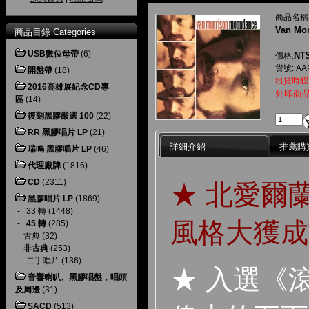
商品名稱
Van Mor
商品目錄 Categories
USB數位母帶
(6)
NT$
價格:
貨號: AAP
開盤帶
(18)
出貨時程
2016高雄展紀念CD專
列印商
區
(14)
復刻黑膠嚴選 100
(22)
RR 黑膠唱片 LP
(21)
詳細介紹
推薦購
瑞鳴 黑膠唱片 LP
(46)
代理廠牌
(1816)
CD
(2311)
★ 北愛爾
黑膠唱片 LP
(1869)
-
33 轉
(1448)
風格大獲成
-
45 轉
(285)
古典
(32)
非古典
(253)
-
二手唱片
(136)
★ 入選《
音響喇叭、黑膠唱盤，唱頭
及周邊
(31)
SACD
(513)