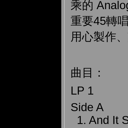
乘的 Analog
重要45轉
用心製作、
曲
目：
LP 1
Side A
1. And It 