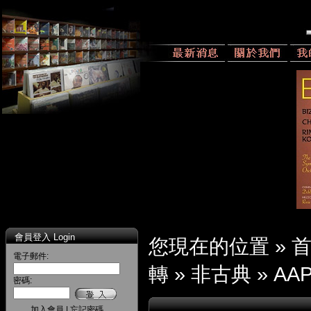
會員登入 Login
您現在的位置 »
電子郵件:
轉
»
非古典
»
AAP
密碼:
加入會員
|
忘記密碼