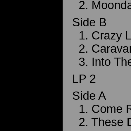
2. Moond
Side B
1. Crazy 
2. Carava
3. Into Th
LP 2
Side A
1. Come R
2. These 