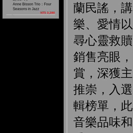
蘭民謠，講
Anne Bisson Trio：Four
Seasons in Jazz
NT$ 3,280
樂、愛情以
尋心靈救贖
銷售亮眼，
賞，深獲主
推崇，入選
輯榜單，此
音樂品味和