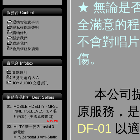
★ 無論是
服務台 Content
全滿意的程
退換貨注意事項
隱私權保護聲明
購物條約
不會對唱片
關於我們
聯絡我們
會員權益及須知
傷。
資訊台 Infobox
集點規則
常見問題 Q ＆ A
JOY AUDIO 交通資訊
本公司提
暢銷商品排行 Best Sellers
01.
MOBILE FIDELITY - MFSL
原服務，
INNER SLEEVES（LP 唱
片內套）(美國原裝進口)
NT$ 20
DF-01
以
02.
MILTY 新一代 Zerostat 3
靜電槍
Milty Zerostat 3 Anti-Static