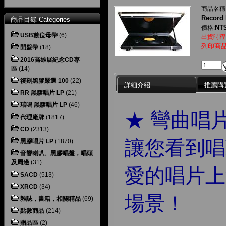
商品名稱
Record 
商品目錄 Categories
NT$
價格:
USB數位母帶
(6)
出貨時程
列印商
開盤帶
(18)
2016高雄展紀念CD專
區
(14)
復刻黑膠嚴選 100
(22)
詳細介紹
推薦購
RR 黑膠唱片 LP
(21)
瑞鳴 黑膠唱片 LP
(46)
★ 彎曲唱
代理廠牌
(1817)
CD
(2313)
讓您看到唱
黑膠唱片 LP
(1870)
音響喇叭、黑膠唱盤，唱頭
及周邊
(31)
愛的唱片上
SACD
(513)
XRCD
(34)
場景！
雜誌，書籍，相關精品
(69)
點數商品
(214)
贈品區
(2)