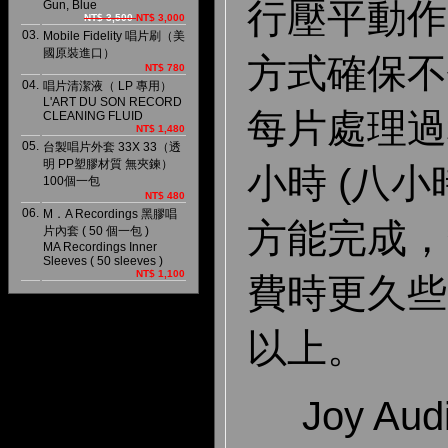
行壓平動作
Gun, Blue
NT$ 3,500
NT$ 3,000
03.
Mobile Fidelity 唱片刷（美
國原裝進口）
方式確保不
NT$ 780
04.
唱片清潔液（ LP 專用）
L'ART DU SON RECORD
每片處理過
CLEANING FLUID
NT$ 1,480
05.
台製唱片外套 33X 33（透
明 PP塑膠材質 無夾鍊）
小時 (八
100個一包
NT$ 480
06.
M．A Recordings 黑膠唱
方能完成，
片內套 ( 50 個一包 )
MA Recordings Inner
Sleeves ( 50 sleeves )
NT$ 1,100
費時更久些
以上。
Joy Au